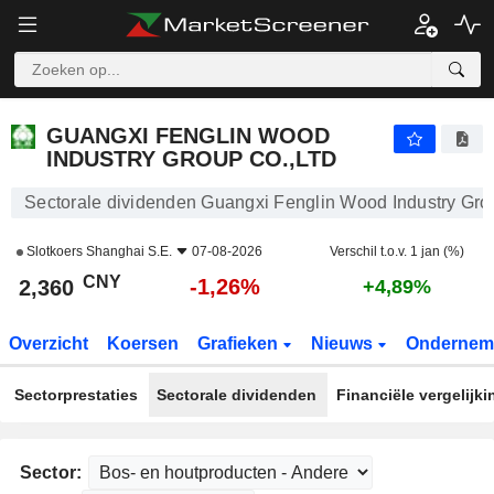
GUANGXI FENGLIN WOOD INDUSTRY GROUP CO.,LTD
2,360
¥
-1,26%
GUANGXI FENGLIN WOOD
INDUSTRY GROUP CO.,LTD
Sectorale dividenden Guangxi Fenglin Wood Industry Gro
Slotkoers
Shanghai S.E.
07-08-2026
Verschil t.o.v. 1 jan (%)
CNY
-1,26%
2,360
+4,89%
Overzicht
Koersen
Grafieken
Nieuws
Ondernem
Sectorprestaties
Sectorale dividenden
Financiële vergelijk
Sector: