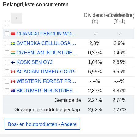
Belangrijkste concurrenten
Dividendrendement
Dividendren
v
(Y)
(Y+1)
GUANGXI FENGLIN WOOD INDUSTRY GROUP CO.,LTD
-
-
SVENSKA CELLULOSA AKTIEBOLAGET SCA
2,8%
2,9%
GREENLAM INDUSTRIES LIMITED
0,37%
0,46%
KOSKISEN OYJ
1,04%
2,65%
ACADIAN TIMBER CORP.
6,55%
6,55%
WESTERN FOREST PRODUCTS INC.
-.--%
-.--%
BIG RIVER INDUSTRIES LIMITED
2,87%
3,87%
Gemiddelde
2,27%
2,74%
Gewogen gemiddelde per kap.
2,62%
2,77%
Bos- en houtproducten - Andere