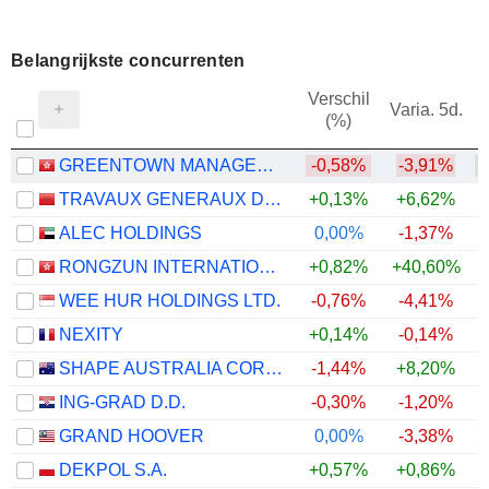
Belangrijkste concurrenten
Verschil
Varia. 5d.
(%)
1
GREENTOWN MANAGEMENT HOLDINGS COMPANY LIMITED
-0,58%
-3,91%
TRAVAUX GENERAUX DE CONSTRUCTION DE CASABLANCA S.A
+0,13%
+6,62%
ALEC HOLDINGS
0,00%
-1,37%
RONGZUN INTERNATIONAL HOLDINGS GROUP LIMITED
+0,82%
+40,60%
+
WEE HUR HOLDINGS LTD.
-0,76%
-4,41%
NEXITY
+0,14%
-0,14%
SHAPE AUSTRALIA CORPORATION LIMITED
-1,44%
+8,20%
ING-GRAD D.D.
-0,30%
-1,20%
GRAND HOOVER
0,00%
-3,38%
DEKPOL S.A.
+0,57%
+0,86%