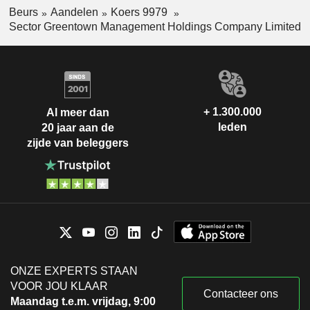
Beurs
Aandelen
Koers 9979
Sector Greentown Management Holdings Company Limited
+ 1.300.000
Al meer dan
leden
20 jaar aan de
zijde van beleggers
ONZE EXPERTS STAAN
VOOR JOU KLAAR
Contacteer ons
Maandag t.e.m. vrijdag, 9:00