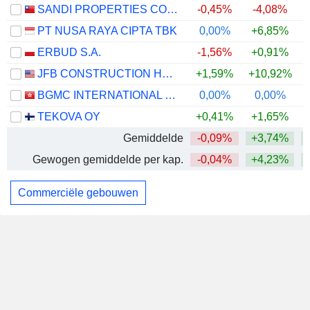
SANDI PROPERTIES CO.,LTD.
-0,45%
-4,08%
PT NUSA RAYA CIPTA TBK
0,00%
+6,85%
+
ERBUD S.A.
-1,56%
+0,91%
JFB CONSTRUCTION HOLDINGS
+1,59%
+10,92%
BGMC INTERNATIONAL LIMITED
0,00%
0,00%
TEKOVA OY
+0,41%
+1,65%
Gemiddelde
-0,09%
+3,74%
Gewogen gemiddelde per kap.
-0,04%
+4,23%
Commerciële gebouwen