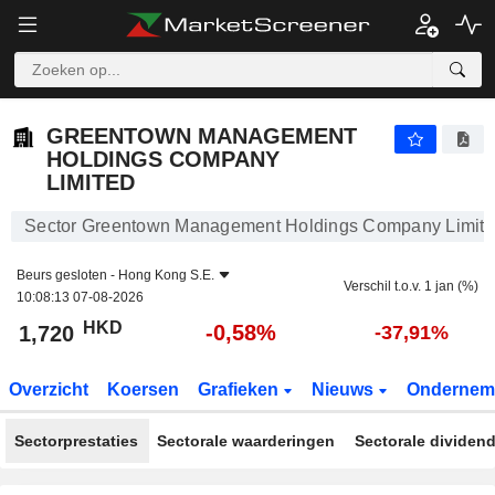
GREENTOWN MANAGEMENT HOLDINGS COMPANY LIMITED
1,720
$
-0,58%
GREENTOWN MANAGEMENT
HOLDINGS COMPANY
LIMITED
Sector Greentown Management Holdings Company Limit
Beurs gesloten -
Hong Kong S.E.
Verschil t.o.v. 1 jan (%)
10:08:13 07-08-2026
HKD
-0,58%
1,720
-37,91%
Overzicht
Koersen
Grafieken
Nieuws
Ondernem
Sectorprestaties
Sectorale waarderingen
Sectorale dividen