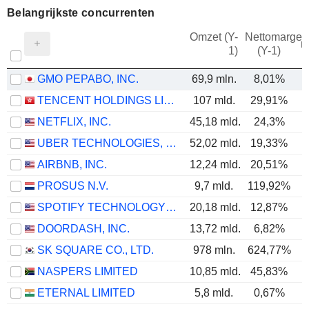
Belangrijkste concurrenten
Omzet (Y-
Nettomarge
m
1)
(Y-1)
GMO PEPABO, INC.
69,9 mln.
8,01%
TENCENT HOLDINGS LIMITED
107 mld.
29,91%
NETFLIX, INC.
45,18 mld.
24,3%
UBER TECHNOLOGIES, INC.
52,02 mld.
19,33%
AIRBNB, INC.
12,24 mld.
20,51%
PROSUS N.V.
9,7 mld.
119,92%
SPOTIFY TECHNOLOGY S.A.
20,18 mld.
12,87%
DOORDASH, INC.
13,72 mld.
6,82%
SK SQUARE CO., LTD.
978 mln.
624,77%
6
NASPERS LIMITED
10,85 mld.
45,83%
ETERNAL LIMITED
5,8 mld.
0,67%