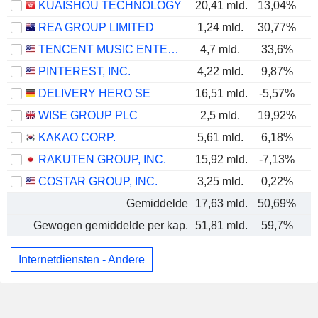
KUAISHOU TECHNOLOGY
20,41 mld.
13,04%
REA GROUP LIMITED
1,24 mld.
30,77%
TENCENT MUSIC ENTERTAINMENT GROUP
4,7 mld.
33,6%
PINTEREST, INC.
4,22 mld.
9,87%
DELIVERY HERO SE
16,51 mld.
-5,57%
WISE GROUP PLC
2,5 mld.
19,92%
KAKAO CORP.
5,61 mld.
6,18%
RAKUTEN GROUP, INC.
15,92 mld.
-7,13%
COSTAR GROUP, INC.
3,25 mld.
0,22%
Gemiddelde
17,63 mld.
50,69%
Gewogen gemiddelde per kap.
51,81 mld.
59,7%
Internetdiensten - Andere