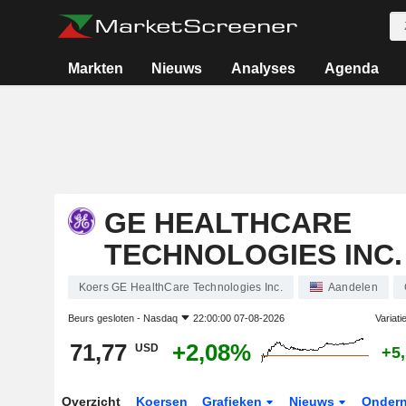
Markten
Nieuws
Analyses
Agenda
GE HEALTHCARE
TECHNOLOGIES INC.
Koers GE HealthCare Technologies Inc.
Aandelen
Beurs gesloten -
Nasdaq
22:00:00 07-08-2026
Variati
71,77
+2,08%
USD
+5
Overzicht
Koersen
Grafieken
Nieuws
Onder