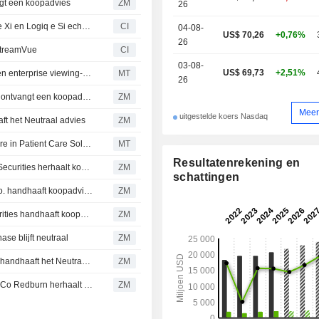
radiofarmaca.
t een koopadvies
ZM
26
GE HealthCare introduceert Logiq e-serie met de Logiq e Xi en Logiq e Si echografiesystemen
CI
04-08-
US$ 70,26
+0,76%
26
StreamVue
CI
03-08-
US$ 69,73
+2,51%
GE HealthCare lanceert nieuw borstultrasoundsysteem en enterprise viewing-platform
MT
26
GE HEALTHCARE TECHNOLOGIES INC. : BNP Paribas ontvangt een koopadvies
ZM
Meer
uitgestelde koers Nasdaq
het Neutraal advies
ZM
Aanhoudende ondermaatse prestaties van GE HealthCare in Patient Care Solutions 'teleurstellend', aldus Oppenheimer
MT
Resultatenrekening en
GE HEALTHCARE TECHNOLOGIES INC. : Wells Fargo Securities herhaalt koopadvies
ZM
schattingen
GE HEALTHCARE TECHNOLOGIES INC. : Jefferies & Co. handhaaft koopadvies
ZM
GE HEALTHCARE TECHNOLOGIES INC. : Mizuho Securities handhaaft koopadvies
ZM
 blijft neutraal
ZM
GE HEALTHCARE TECHNOLOGIES INC. : BMO Capital handhaaft het Neutraal advies
ZM
GE HEALTHCARE TECHNOLOGIES INC. : Rothschild & Co Redburn herhaalt koopadvies
ZM