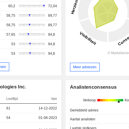
60,2
72,04
r
58,75
89,77
58,75
89,77
57,65
94,8
53
94,8
53
94,8
rsen
Meer adviezen
logies Inc.
Analistenconsensus
Leeftijd
Van
Verkoop
Ko
61
14-12-2022
Gemiddeld advies
54
01-06-2023
Aantal analisten
Laatste slotkoers