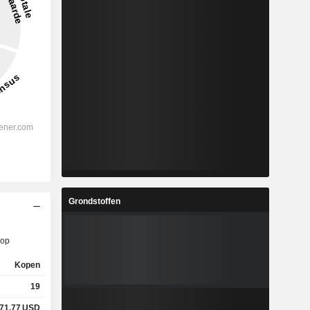
Grondstoffen
op
Kopen
19
71,77
USD