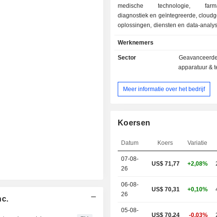
medische technologie, farmac
diagnostiek en geïntegreerde, cloud
oplossingen, diensten en data-analy
van kunstmatige intelligentie
Werknemers
bedrijfssegmenten omvatten Imaging
Visualization Solutions (AVS), Pa
Sector
Geavanceerde
Solutions (PCS) en Pharmaceutical D
apparatuur & 
(PDx). Het Imaging-segment biedt ee
van scanapparatuur, klinische toe
Meer informatie over het bedrijf
dienstverlening en digitale oploss
AVS-segment biedt echografie, beel
therapieën en interventionele oplos
een portfolio dat het volledige zor
Koersen
bestrijkt, waaronder screening,
behandeling en monitoring van
Datum
Koers
Variatie
ziekten. Het PCS-segmen
07-08-
patiëntmonitoring, anesthesietoe
US$ 71,77
+2,08%
26
ademhalingszorg, diagnostische ca
zorg voor moeders en bab
06-08-
US$ 70,31
+0,10%
verbruiksartikelen en diensten.
26
nc.
segment ontwikkelt en produceert tw
beeldvormingsmiddelen: contrastm
05-08-
US$ 70,24
-0,03%