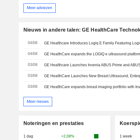
Meer adviezen
Nieuws in andere talen: GE HealthCare Technol
04/08
04/08
03/08
GE Healthcare Launches Invenia ABUS Prime and ABU
03/08
GE HealthCare Launches New Breast Ultrasound, Enter
03/08
Meer nieuws
Noteringen en prestaties
Koerspi
1 dag
+2,08%
1 week