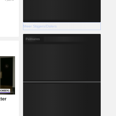
Meer Stijgers/Dalers
Palmares
ter