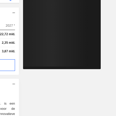
2027 *
22,72 mld.
2,35 mld.
3,87 mld.
c. is een
 voor de
innovatieve