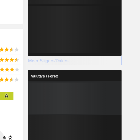
Meer Stijgers/Dalers
Valuta's / Forex
A