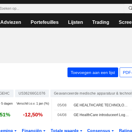
Adviezen
Portefeuilles
Lijsten
Trading
Scree
Toevoegen aan een lijst
PDF-
GEHC
US36266G1076
Geavanceerde medische apparatuur & technol
e 5 dagen
Verschil t.o.v. 1 jan (%)
05/08
GE HEALTHCARE TECHNOLOGIES INC. : Argus ontvangt een koopadvies
,51%
-12,50%
04/08
GE HealthCare introduceert Logiq e-serie met de Logiq e Xi en Logiq e Si echografiesystemen
neming
Financiën
Totale waarde
Consensus
Ratin