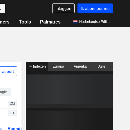
Inloggen
Ik abonneer me
ners
Tools
Palmares
Nederlandse Editie
Indexen
Europa
Amerika
Azië
rapport
ogie
ZM
CI
gs
Agenda
Sector
Derivaten
ETF's