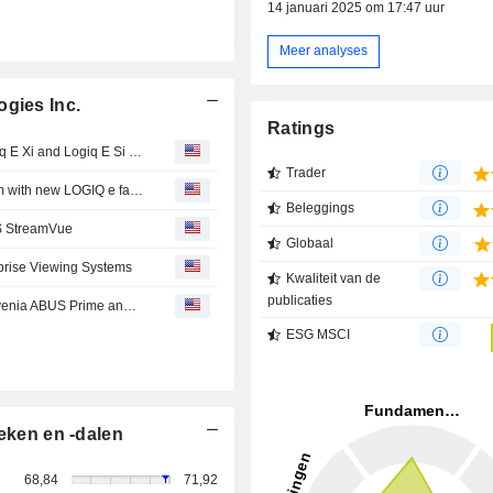
14 januari 2025 om 17:47 uur
Meer analyses
ogies Inc.
Ratings
GE Healthcare Introduces Logiq E Family Featuring Logiq E Xi and Logiq E Si Ultrasound Systems
Trader
GE HealthCare expands the LOGIQ e ultrasound platform with new LOGIQ e family
Beleggings
S StreamVue
Globaal
prise Viewing Systems
Kwaliteit van de
publicaties
GE HealthCare expands breast imaging portfolio with Invenia ABUS Prime and launch of ABUS StreamVue
ESG MSCI
eken en -dalen
68,84
71,92