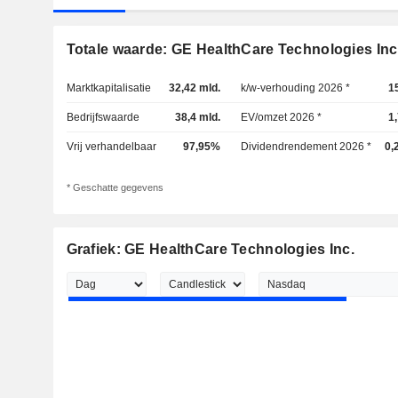
Totale waarde: GE HealthCare Technologies Inc
Marktkapitalisatie
32,42 mld.
k/w-verhouding 2026 *
1
Bedrijfswaarde
38,4 mld.
EV/omzet 2026 *
1
Vrij verhandelbaar
97,95%
Dividendrendement 2026 *
0,
* Geschatte gegevens
Grafiek: GE HealthCare Technologies Inc.