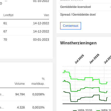
-
01-10-2022
&O
Gemiddelde koersdoel
Spread / Gemiddelde doel
Leeftijd
Van
61
14-12-2022
Consensus
67
14-12-2022
70
03-01-2023
Winstherzieningen
%
Volume
marktkap.
Bestuurder / senior manager
94.784
0,0208%
Bestuurder / senior manager
4.328
0,0010%