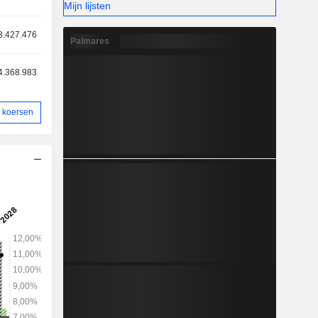
Mijn lijsten
3.427.476
Palmares
4.368.983
 koersen