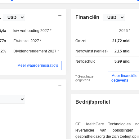
.
Financiën
5,4x
k/w-verhouding 2027 *
14,1x
2026 *
,77x
EV/omzet 2027 *
1,6x
Omzet
21,72 mld.
22%
Dividendrendement 2027 *
0,26%
Nettowinst (verlies)
2,15 mld.
Nettoschuld
5,99 mld.
Meer waarderingsratio's
Meer financiële
* Geschatte
gegevens
gegevens
Bedrijfsprofiel
GE HealthCare Technologies In
leverancier van oplossingen
gezondheidszorg die zich toelegt op 