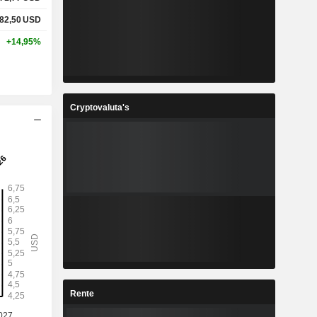
82,50
USD
+14,95%
Cryptovaluta's
Rente