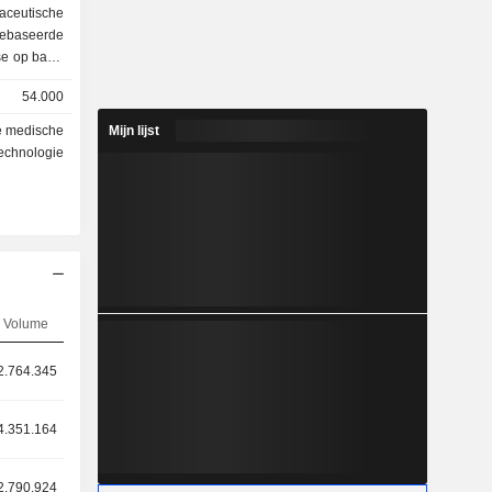
eutische
gebaseerde
se op basis
 (AI). De
54.000
, Advanced
tient Care
 medische
Mijn lijst
iagnostics
technologie
n portfolio
passingen,
ingen. Het
dgestuurde
singen met
gcontinuüm
 diagnose,
 bepaalde
Volume
t omvat
diening en
2.764.345
rdiologie,
y's, en
4.351.164
 Het PDx-
ee soorten
iddelen en
2.790.924