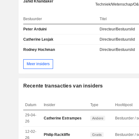
Jahid Khandaker
Techniek/Wetenschap/O
Bestuurder
Titel
Peter Arduini
Directeur/Bestuurslid
Catherine Lesjak
Directeur/Bestuurslid
Rodney Hochman
Directeur/Bestuurslid
Meer insiders
Recente transacties van insiders
Datum
Insider
Type
Hoofdpost
29-04-
Catherine Estrampes
Andere
26
12-02-
Philip Rackliffe
Gratis
26