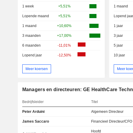
1 week
+5,51%
1 maand
Lopende maand
+5,51%
Lopend jaa
1 maand
+10,60%
1 jaar
3 maanden
+17,00%
3 jaar
6 maanden
-11,01%
5 jaar
Lopend jaar
-12,50%
10 jaar
Meer koersen
Meer koe
Managers en directeuren: GE HealthCare Techno
Bedrijfsleider
Titel
Peter Arduini
Algemeen Directeur
James Saccaro
Financieel Directeur/CFO
Hoofd