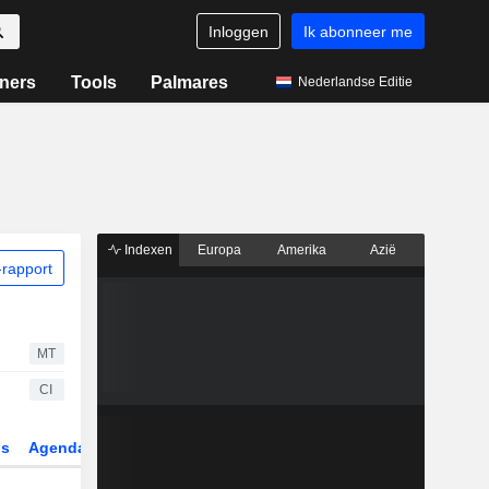
Inloggen
Ik abonneer me
ners
Tools
Palmares
Nederlandse Editie
Indexen
Europa
Amerika
Azië
rapport
MT
CI
gs
Agenda
Sector
Derivaten
ETF's