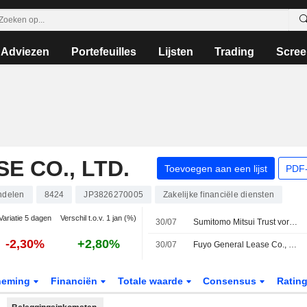
Adviezen
Portefeuilles
Lijsten
Trading
Scree
E CO., LTD.
Toevoegen aan een lijst
PDF-
ndelen
8424
JP3826270005
Zakelijke financiële diensten
Variatie 5 dagen
Verschil t.o.v. 1 jan (%)
30/07
Sumitomo Mitsui Trust vormt lease-onderdeel om tot joint venture
-2,30%
+2,80%
30/07
Fuyo General Lease Co., Ltd. rapporteert resultaten over het eerste kwartaal eindigend op 30 juni 2026
neming
Financiën
Totale waarde
Consensus
Ratin