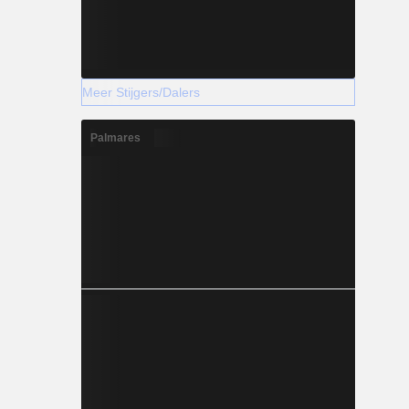
Meer Stijgers/Dalers
Palmares