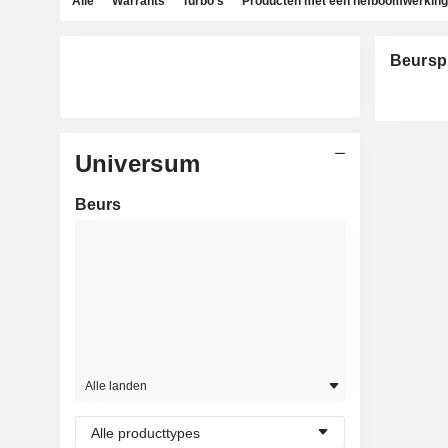
Alle
Warrants
Turbo's
Producten met een hefboomwerking
Beursp
Universum
Beurs
Alle landen
Alle producttypes