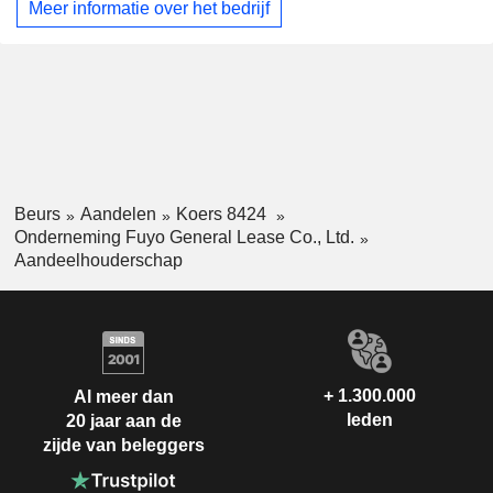
Meer informatie over het bedrijf
aangehouden effecten en het aangaan van anonieme
partnerschappen om financiële inkomsten te genereren voor
zakelijke doeleinden. Het segment Overige houdt zich bezig
met diensten op het gebied van milieuvriendelijke energie,
commissies, business process outsourcing (BPO) en
mobiliteitsdiensten.
Beurs
Aandelen
Koers 8424
Onderneming Fuyo General Lease Co., Ltd.
Aandeelhouderschap
+ 1.300.000
Al meer dan
leden
20 jaar aan de
zijde van beleggers