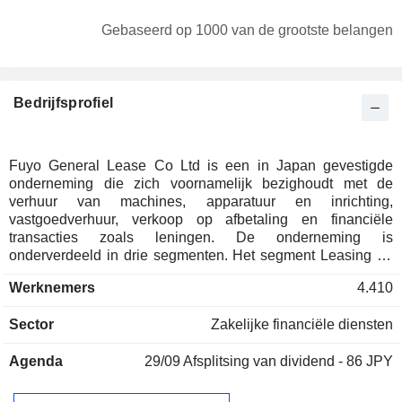
Gebaseerd op 1000 van de grootste belangen
Bedrijfsprofiel
Fuyo General Lease Co Ltd is een in Japan gevestigde
onderneming die zich voornamelijk bezighoudt met de
verhuur van machines, apparatuur en inrichting,
vastgoedverhuur, verkoop op afbetaling en financiële
transacties zoals leningen. De onderneming is
onderverdeeld in drie segmenten. Het segment Leasing en
Verkoop op afbetaling houdt zich bezig met de leasing van
Werknemers
4.410
IT-apparatuur, kantoorapparatuur, industriële
werktuigmachines en andere artikelen (inclusief de verkoop
Sector
Zakelijke financiële diensten
van onroerend goed bij het verstrijken of de beëindiging van
leasetransacties), vastgoedleasing en de verkoop op
Agenda
29/09
Afsplitsing van dividend - 86 JPY
afbetaling van commerciële faciliteiten, productiefaciliteiten
en ziekenhuisfaciliteiten. Het segment Financiën houdt zich
bezig met het verstrekken van leningen, het beheer van