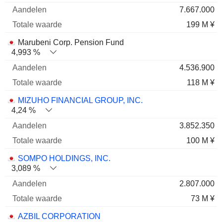
7.667.000
199 M ¥
Marubeni Corp. Pension Fund
4,993 %
4.536.900
118 M ¥
MIZUHO FINANCIAL GROUP, INC.
4,24 %
3.852.350
100 M ¥
SOMPO HOLDINGS, INC.
3,089 %
2.807.000
73 M ¥
AZBIL CORPORATION