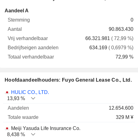
Vrij
Bedrijfseigen
Totaa
Aandeel A
Stemming
Aantal
verhandelbaar
aandelen
verhande
0
90.863.430
66.321.981
( 72,99 %)
634.169
( 0,6979 %)
72,99 %
Hoofdaandeelhouders: Fuyo General Lease Co., Ltd.
Totale
HULIC CO., LTD.
Naam
Aandelen
%
waarde
13,93 %
12.654.600
329 M ¥
Meiji Yasuda Life Insurance Co.
8,438 %