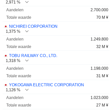
2,971 %
2.700.000
70 M ¥
NICHIREI CORPORATION
1,375 %
1.249.800
32 M ¥
TOBU RAILWAY CO., LTD.
1,318 %
1.198.000
31 M ¥
YOKOGAWA ELECTRIC CORPORATION
1,126 %
1.023.000
27 M ¥