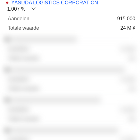
YASUDA LOGISTICS CORPORATION
1,007 %
915.000
24 M ¥
░░░░░░░░░░░░░░░░░░░
░ ░░░
░░
░░░░░░░░░░░░░░░░░░░░░░░░░░░░░░░░░
░ ░░░
░░
░░░░░░░░░░░░░░░░░░░░░░░░░░
░ ░░░
░░
░░░░░░░░░░░░░░░░░░░░░░░░░░░░░░░
░ ░░░