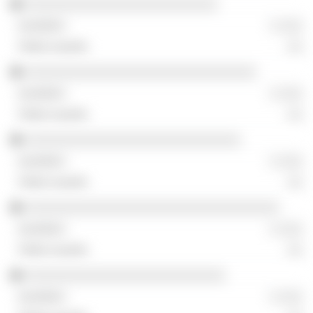
░░░░░░░░░░░░░░░░░░░░░░░░░
░ ░░░
░░
░░░░░░░░░░░░░░░░░░░░░░░░░░░░░░
░ ░░░
░░
░░░░░░░░░░░░░░░░░░░░░░░░░░░░
░ ░░░
░░
░░░░░░░░░░░░░░░░░░░░░░░░░░░░░░░░░
░ ░░░
░░
░░░░░░░░░░░░░░░░░░░░░░░░░░
░ ░░░