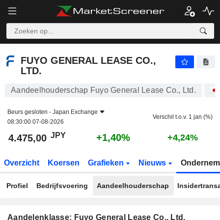
FUYO GENERAL LEASE CO., LTD.
4.475,00
¥
+1,40%
FUYO GENERAL LEASE CO.,
LTD.
Aandeelhouderschap Fuyo General Lease Co., Ltd.
Beurs gesloten -
Japan Exchange
Verschil t.o.v. 1 jan (%)
08:30:00 07-08-2026
JPY
+1,40%
4.475,00
+4,24%
Overzicht
Koersen
Grafieken
Nieuws
Ondernem
Profiel
Bedrijfsvoering
Aandeelhouderschap
Insidertrans
Aandelenklasse: Fuyo General Lease Co., Ltd.