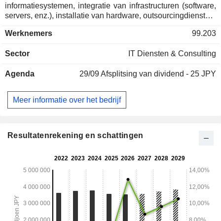
informatiesystemen, integratie van infrastructuren (software,
servers, enz.), installatie van hardware, outsourcingdiensten,
enz; - verkoop van computers en elektronische apparaten
Werknemers
99.203
(36,3%): computers, mobiele telefoons, harde schijven, enz;
- verkoop van elektronische onderdelen (7,5%):
Sector
IT Diensten & Consulting
halfgeleiders, relais, connectoren, batterijen, enz.
Agenda
29/09
Afsplitsing van dividend - 25 JPY
Meer informatie over het bedrijf
Resultatenrekening en schattingen