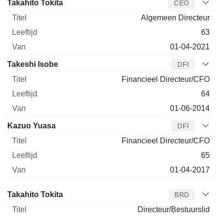
Bedrijfsleider
Titel
Leeftijd
Van
Takahito Tokita
CEO
Algemeen Directeur
63
01-04-2021
Takeshi Isobe
DFI
Financieel Directeur/CFO
64
01-06-2014
Kazuo Yuasa
DFI
Financieel Directeur/CFO
65
01-04-2017
Bestuurder
Titel
Leeftijd
Van
Takahito Tokita
BRD
Directeur/Bestuurslid