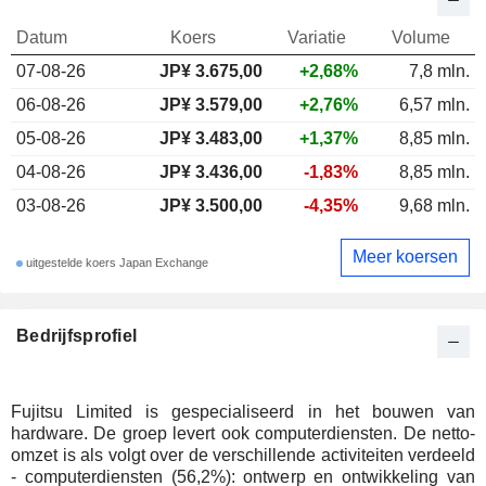
Datum
Koers
Variatie
Volume
07-08-26
JP¥ 3.675,00
+2,68%
7,8 mln.
06-08-26
JP¥ 3.579,00
+2,76%
6,57 mln.
05-08-26
JP¥ 3.483,00
+1,37%
8,85 mln.
04-08-26
JP¥ 3.436,00
-1,83%
8,85 mln.
03-08-26
JP¥ 3.500,00
-4,35%
9,68 mln.
Meer koersen
uitgestelde koers Japan Exchange
Bedrijfsprofiel
Fujitsu Limited is gespecialiseerd in het bouwen van
hardware. De groep levert ook computerdiensten. De netto-
omzet is als volgt over de verschillende activiteiten verdeeld
- computerdiensten (56,2%): ontwerp en ontwikkeling van