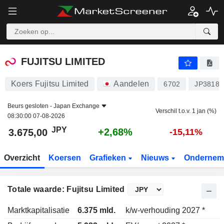
FUJITSU LIMITED
3.675,00
¥
+2,68%
FUJITSU LIMITED
Koers Fujitsu Limited
Aandelen
6702
JP38180
Beurs gesloten -
Japan Exchange
Verschil t.o.v. 1 jan (%)
08:30:00 07-08-2026
JPY
+2,68%
3.675,00
-15,11%
Overzicht
Koersen
Grafieken
Nieuws
Ondernem
Totale waarde: Fujitsu Limited
Marktkapitalisatie
6.375 mld.
k/w-verhouding 2027 *