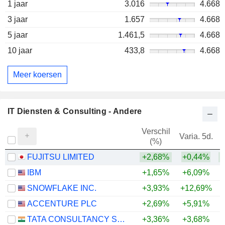
1 jaar
3.016
4.668
3 jaar
1.657
4.668
5 jaar
1.461,5
4.668
10 jaar
433,8
4.668
Meer koersen
IT Diensten & Consulting - Andere
Verschil
Varia. 5d.
V
(%)
FUJITSU LIMITED
+2,68%
+0,44%
IBM
+1,65%
+6,09%
SNOWFLAKE INC.
+3,93%
+12,69%
+
ACCENTURE PLC
+2,69%
+5,91%
TATA CONSULTANCY SERVICES LTD.
+3,36%
+3,68%