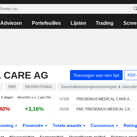
Adviezen
Portefeuilles
Lijsten
Trading
Scree
L CARE AG
Toevoegen aan een lijst
PDF-
FME
DE0005785802
Gezondheidszorgvoorzieningen & -dienste
e 5 dagen
Verschil t.o.v. 1 jan (%)
07/08
FRESENIUS MEDICAL CARE AG : Jefferies herhaalt het verkoopadvies
,40%
+3,16%
06/08
FMC FRESENIUS MEDICAL CARE AG : DZ Bank ontvangt een koopadvies
neming
Financiën
Totale waarde
Consensus
Ratin