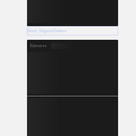
Meer Stijgers/Dalers
Palmares