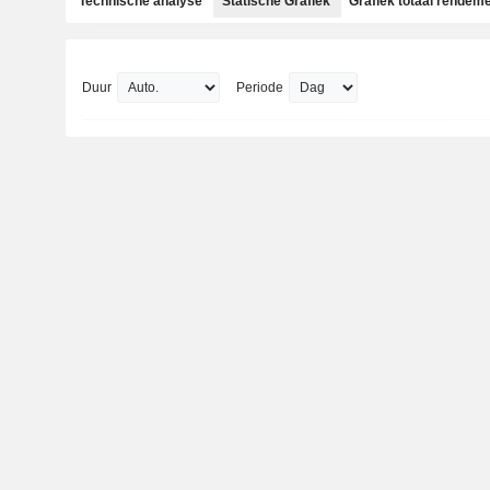
Technische analyse
Statische Grafiek
Grafiek totaal rendem
Duur
Periode