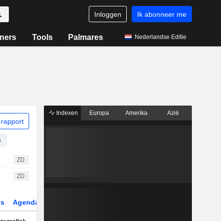
Inloggen
Ik abonneer me
ners
Tools
Palmares
Nederlandse Editie
Indexen
Europa
Amerika
Azië
rapport
n
ZD
ZD
gs
Agenda
Sector
Derivaten
ETF's