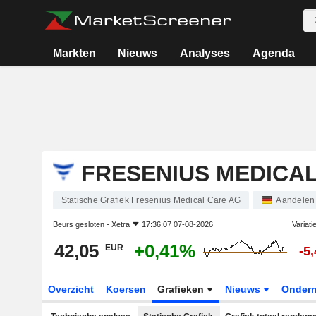
Markten
Nieuws
Analyses
Agenda
FRESENIUS MEDICA
Statische Grafiek Fresenius Medical Care AG
Aandelen
Beurs gesloten -
Xetra
17:36:07 07-08-2026
Variati
42,05
+0,41%
EUR
-5
Overzicht
Koersen
Grafieken
Nieuws
Onder