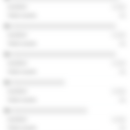
░ ░░░
░░
░░░░░░░░░░░░░░░░░░░░░░░░░░░░░░░░░
░ ░░░
░░
░░░░░░░░░░░░░░░░░░░░░░░░░░░░░░░░░
░ ░░░
░░
░░░░░░░░░░░░░░░░░
░ ░░░
░░
░░░░░░░░░░░░░░░░░░░░░░░░
░ ░░░
░░