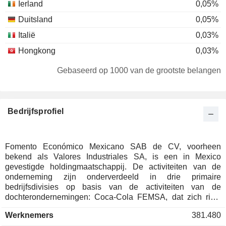
Ierland
0,05%
Duitsland
0,05%
Italië
0,03%
Hongkong
0,03%
Chili
0,03%
Gebaseerd op 1000 van de grootste belangen
Denemarken
0,03%
Luxemburg
0,02%
Bedrijfsprofiel
Frankrijk
0,02%
Singapore
0,02%
Japan
0,02%
Fomento Económico Mexicano SAB de CV, voorheen
bekend als Valores Industriales SA, is een in Mexico
Finland
0,01%
gevestigde holdingmaatschappij. De activiteiten van de
Zwitserland
0,01%
onderneming zijn onderverdeeld in drie primaire
bedrijfsdivisies op basis van de activiteiten van de
Zuid-Afrika
0,01%
dochterondernemingen: Coca-Cola FEMSA, dat zich richt
op de productie, marketing, verkoop en distributie van
Werknemers
381.480
diverse soorten dranken, voornamelijk via Coca-Cola