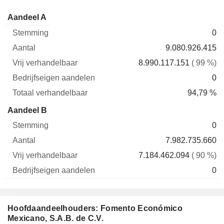
Vrij
Bedrijfseigen
Totaa
Aandeel A
Stemming
Aantal
verhandelbaar
aandelen
verhande
0
9.080.926.415
8.990.117.151
( 99 %)
0
94,79 %
Aandeel B
0
7.982.735.660
7.184.462.094
( 90 %)
0
Hoofdaandeelhouders: Fomento Económico
Mexicano, S.A.B. de C.V.