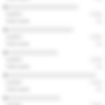
░░░░░░░░░░░░░░░░░░░░░░░░░░░
░ ░░░
░░
░░░░░░░░░░░░░░░░░░░░░░░░░
░ ░░░
░░
░░░░░░░░░░░░░░░░░░░
░ ░░░
░░
░░░░░░░░░░░░░░░░░░░░░░░░░░░░░░░░░░
░ ░░░
░░
░░░░░░░░░░░░░░░░░░░░