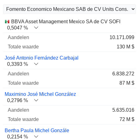
Totale
BBVA Asset Management Mexico SA de CV SOFI
Naam
Aandelen
%
waarde
0,5047 %
10.171.099
130 M $
José Antonio Fernández Carbajal
0,3393 %
6.838.272
87 M $
Maximino José Michel González
0,2796 %
5.635.016
72 M $
Bertha Paula Michel Gonzále
0,2154 %