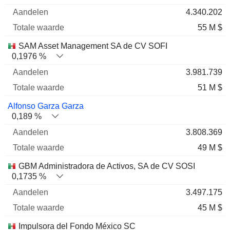
4.340.202
55 M $
SAM Asset Management SA de CV SOFI
0,1976 %
3.981.739
51 M $
Alfonso Garza Garza
0,189 %
3.808.369
49 M $
GBM Administradora de Activos, SA de CV SOSI
0,1735 %
3.497.175
45 M $
Impulsora del Fondo México SC