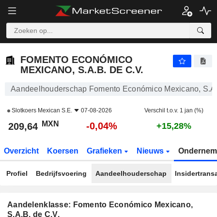
FOMENTO ECONÓMICO MEXICANO, S.A.B. DE C.V.
209,64
$
-0,04%
FOMENTO ECONÓMICO
MEXICANO, S.A.B. DE C.V.
Aandeelhouderschap Fomento Económico Mexicano, S.A.
Slotkoers
Mexican S.E.
07-08-2026
Verschil t.o.v. 1 jan (%)
MXN
-0,04%
209,64
+15,28%
Overzicht
Koersen
Grafieken
Nieuws
Ondernem
Profiel
Bedrijfsvoering
Aandeelhouderschap
Insidertrans
Aandelenklasse: Fomento Económico Mexicano,
S.A.B. de C.V.