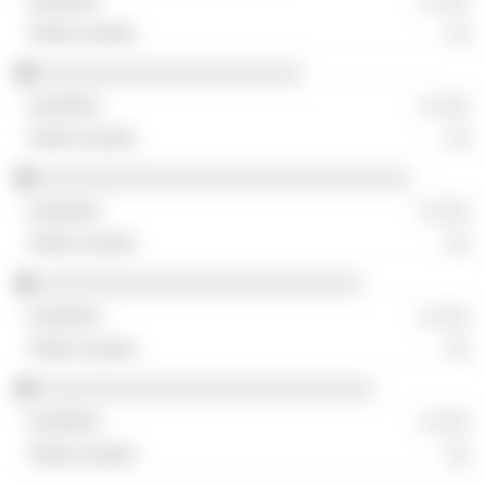
░ ░░░
░░
░░░░░░░░░░░░░░░░░░░░░░
░ ░░░
░░
░░░░░░░░░░░░░░░░░░░░░░░░░░░░░░░
░ ░░░
░░
░░░░░░░░░░░░░░░░░░░░░░░░░░░
░ ░░░
░░
░░░░░░░░░░░░░░░░░░░░░░░░░░░░
░ ░░░
░░