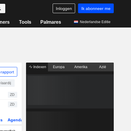
Inloggen
Ik abonneer me
ners
Tools
Palmares
Nederlandse Editie
Indexen
Europa
Amerika
Azië
rapport
laardij
ZD
ZD
gs
Agenda
Sector
Derivaten
ETF's