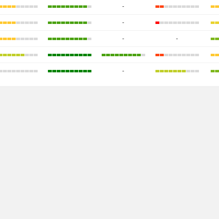
-
-
-
-
-