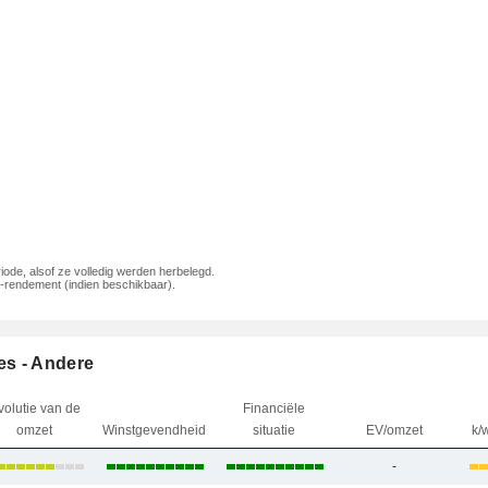
iode, alsof ze volledig werden herbelegd.
rendement (indien beschikbaar).
es - Andere
volutie van de
Financiële
omzet
Winstgevendheid
situatie
EV/omzet
k/
-