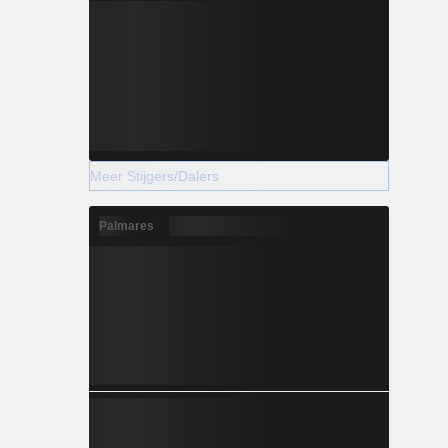
Meer Stijgers/Dalers
Palmares