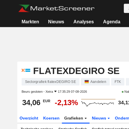
Markten
Nieuws
Analyses
Agenda
FLATEXDEGIRO SE
Sectorgrafiek flatexDEGIRO SE
Aandelen
FTK
Beurs gesloten -
Xetra
17:35:29 07-08-2026
Na
34,06
-2,13%
EUR
34,1
Overzicht
Koersen
Grafieken
Nieuws
Onder