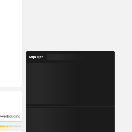
Mijn lijst
w-verhouding