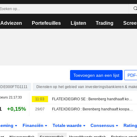
Adviezen
Portefeuilles
Lijsten
Trading
Scree
Toevoegen aan een lijst
PDF-
DE000FTG1111
Diensten op het gebied van investeringsbankieren & make
beurs
21:17:33
11:03
FLATEXDEGIRO SE : Berenberg handhaaft koopadvies
1
+0,15%
29/07
FLATEXDEGIRO : Berenberg handhaaft koopadvies
neming
Financiën
Totale waarde
Consensus
Ratin