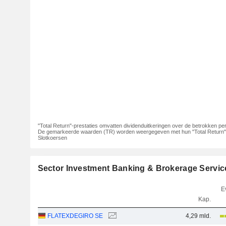
"Total Return"-prestaties omvatten dividenduitkeringen over de betrokken per
De gemarkeerde waarden (TR) worden weergegeven met hun "Total Return"-
Slotkoersen
Sector Investment Banking & Brokerage Servic
E
Kap.
FLATEXDEGIRO SE
4,29 mld.