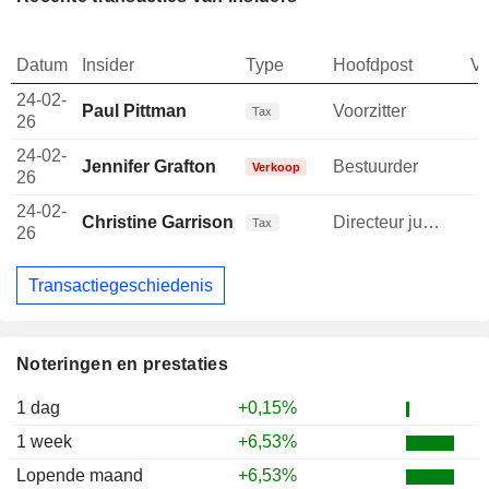
Datum
Insider
Type
Hoofdpost
V
24-02-
Paul Pittman
Voorzitter
Tax
26
24-02-
Jennifer Grafton
Bestuurder
Verkoop
26
24-02-
Christine Garrison
Directeur juridische afdeling
Tax
26
Transactiegeschiedenis
Noteringen en prestaties
1 dag
+0,15%
1 week
+6,53%
Lopende maand
+6,53%