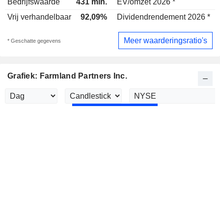
Bedrijfswaarde
431 mln.
EV/omzet 2026 *
Vrij verhandelbaar
92,09%
Dividendrendement 2026 *
3
Meer waarderingsratio's
* Geschatte gegevens
Grafiek: Farmland Partners Inc.