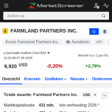
FARMLAND PARTNERS INC.
9,920
$
-0,20%
FARMLAND PARTNERS INC.
Koers Farmland Partners Inc.
Aandelen
FPI
U
Geschatte realtime
Cboe BZX
Verschil t.o.v. 1 jan (%)
16:32:08 07-08-2026
USD
-0,20%
9,920
+2,79%
Overzicht
Koersen
Grafieken
Nieuws
Ondernem
Totale waarde: Farmland Partners Inc.
Marktkapitalisatie
431 mln.
k/w-verhouding 2026 *