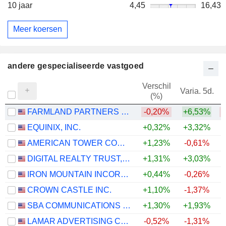
10 jaar
4,45
16,43
Meer koersen
andere gespecialiseerde vastgoed
Verschil
Varia. 5d.
V
(%)
FARMLAND PARTNERS INC.
-0,20%
+6,53%
EQUINIX, INC.
+0,32%
+3,32%
+
AMERICAN TOWER CORPORATION
+1,23%
-0,61%
DIGITAL REALTY TRUST, INC.
+1,31%
+3,03%
+
IRON MOUNTAIN INCORPORATED
+0,44%
-0,26%
+
CROWN CASTLE INC.
+1,10%
-1,37%
SBA COMMUNICATIONS CORPORATION
+1,30%
+1,93%
LAMAR ADVERTISING COMPANY
-0,52%
-1,31%
+