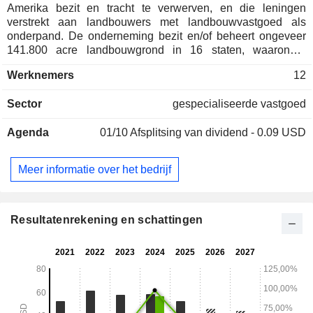
Amerika bezit en tracht te verwerven, en die leningen
verstrekt aan landbouwers met landbouwvastgoed als
onderpand. De onderneming bezit en/of beheert ongeveer
141.800 acre landbouwgrond in 16 staten, waaronder
Arkansas, Californië, Colorado, Illinois, Indiana, Iowa,
Werknemers
12
Kansas, Louisiana, Mississippi, Missouri, Nebraska, North
Carolina, Ohio, South Carolina, Texas en West Virginia.
Sector
gespecialiseerde vastgoed
Daarnaast bezit het bedrijf grond en gebouwen voor vier
dealers in landbouwmachines in Ohio, die onder het merk
Agenda
01/10
Afsplitsing van dividend - 0.09 USD
John Deere aan Ag Pro worden verhuurd. De
landbouwgewassen omvatten primaire gewassen en
speciale gewassen. De primaire gewassen omvatten maïs,
Meer informatie over het bedrijf
sojabonen, tarwe, rijst en katoen. De speciale gewassen
bestaan uit amandelen, pistachenoten, citrusvruchten,
aardbeien en eetbare bonen. Het bedrijf biedt ook
landbouwkredietproducten aan die gericht zijn op boeren,
Resultatenrekening en schattingen
als aanvulling op de activiteiten van het bedrijf op het gebied
van het verwerven en bezitten van landbouwgrond en het
verhuren daarvan aan boeren.