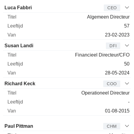
Bedrijfsleider
Titel
Leeftijd
Van
Luca Fabbri
CEO
Algemeen Directeur
57
23-02-2023
Susan Landi
DFI
Financieel Directeur/CFO
50
28-05-2024
Richard Keck
COO
Operationeel Directeur
-
01-08-2015
Bestuurder
Titel
Leeftijd
Van
Paul Pittman
CHM