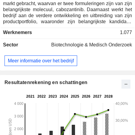
markt gebracht, waarvan er twee formuleringen zijn van zijn
belangrijkste molecuul, cabozantinib. Daarnaast werkt het
bedrijf aan de verdere ontwikkeling en uitbreiding van zijn
productportfolio, waaronder zijn belangrijkste kandidaat-
geneesmiddel, zanzalintinib. Cabozantinib is een remmer
Werknemers
1.077
van meerdere tyrosinekinasen, waaronder MET, AXL,
VEGF-receptoren en RET, en is goedgekeurd als
Sector
Biotechnologie & Medisch Onderzoek
CABOMETYX-tabletten voor gevorderd niercelcarcinoom,
voor eerder behandeld hepatocellulair carcinoom en voor
eerder behandelde, radioactief jodium-refractaire
Meer informatie over het bedrijf
gedifferentieerde schildklierkanker, en als COMETRIQ-
capsules voor progressieve, gemetastaseerde medullaire
schildklierkanker. De twee andere producten van het bedrijf
zijn COTELLIC, een MEK-remmer die is goedgekeurd als
Resultatenrekening en schattingen
onderdeel van meerdere combinatietherapieën voor de
behandeling van specifieke vormen van gevorderd
melanoom, en MINNEBRO, een orale, niet-steroïde,
selectieve blokker van de mineralocorticoïdreceptor die in
Japan is goedgekeurd voor de behandeling van
hypertensie.