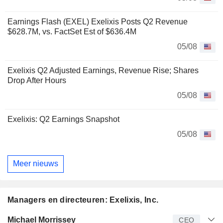
Earnings Flash (EXEL) Exelixis Posts Q2 Revenue
$628.7M, vs. FactSet Est of $636.4M
05/08
Exelixis Q2 Adjusted Earnings, Revenue Rise; Shares
Drop After Hours
05/08
Exelixis: Q2 Earnings Snapshot
05/08
Meer nieuws
Managers en directeuren: Exelixis, Inc.
Bedrijfsleider
Titel
Leeftijd
Van
Michael Morrissey
CEO