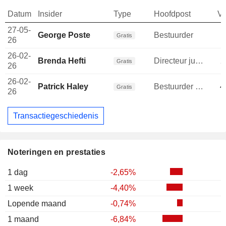
Datum
Insider
Type
Hoofdpost
V
27-05-
George Poste
Bestuurder
Gratis
26
26-02-
Brenda Hefti
Directeur juridische afdeling
2
Gratis
26
26-02-
Patrick Haley
Bestuurder / senior manager
4
Gratis
26
Transactiegeschiedenis
Noteringen en prestaties
1 dag
-2,65%
1 week
-4,40%
Lopende maand
-0,74%
1 maand
-6,84%