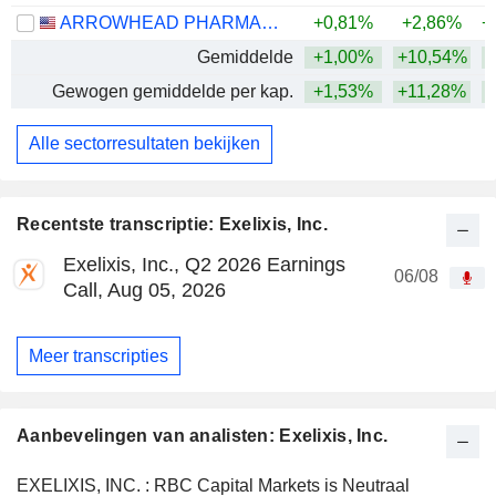
ARROWHEAD PHARMACEUTICALS, INC.
+0,81%
+2,86%
+
Gemiddelde
+1,00%
+10,54%
+
Gewogen gemiddelde per kap.
+1,53%
+11,28%
+
Alle sectorresultaten bekijken
Recentste transcriptie: Exelixis, Inc.
Exelixis, Inc., Q2 2026 Earnings
06/08
Call, Aug 05, 2026
Meer transcripties
Aanbevelingen van analisten: Exelixis, Inc.
EXELIXIS, INC. : RBC Capital Markets is Neutraal