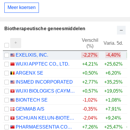
Meer koersen
Biotherapeutische geneesmiddelen
Verschil
Varia. 5d.
V
(%)
EXELIXIS, INC.
-2,27%
-4,40%
+
WUXI APPTEC CO., LTD.
+4,21%
+25,62%
+
ARGENX SE
+0,50%
+6,20%
+
INSMED INCORPORATED
+2,77%
+35,25%
+
WUXI BIOLOGICS (CAYMAN) INC.
+0,57%
+19,05%
+
BIONTECH SE
-1,02%
+1,08%
GENMAB A/S
-0,35%
+7,91%
+
SICHUAN KELUN-BIOTECH BIOPHARMACEUTICAL CO., LTD.
-2,04%
+9,24%
+
PHARMAESSENTIA CORPORATION
+7,26%
+25,47%
+