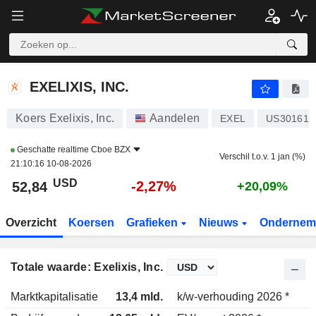
EXELIXIS, INC.
52,84
$
-2,27%
EXELIXIS, INC.
Koers Exelixis, Inc.
Aandelen
EXEL
US30161Q
Geschatte realtime
Cboe BZX
Verschil t.o.v. 1 jan (%)
21:10:16 10-08-2026
USD
-2,27%
52,84
+20,09%
Overzicht
Koersen
Grafieken
Nieuws
Ondernem
Totale waarde: Exelixis, Inc.
Marktkapitalisatie
13,4 mld.
k/w-verhouding 2026 *