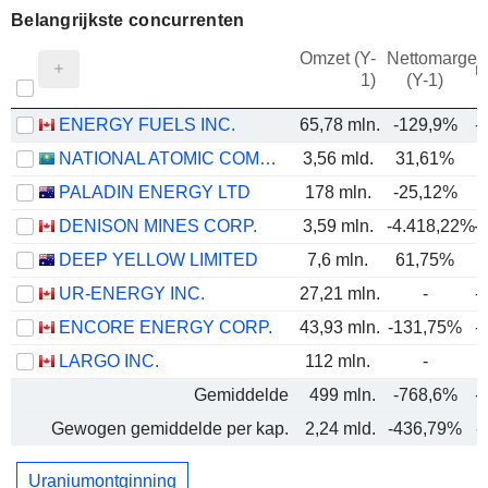
Belangrijkste concurrenten
Omzet (Y-
Nettomarge
m
1)
(Y-1)
ENERGY FUELS INC.
65,78 mln.
-129,9%
-
NATIONAL ATOMIC COMPANY KAZATOMPROM
3,56 mld.
31,61%
PALADIN ENERGY LTD
178 mln.
-25,12%
DENISON MINES CORP.
3,59 mln.
-4.418,22%
-
DEEP YELLOW LIMITED
7,6 mln.
61,75%
UR-ENERGY INC.
27,21 mln.
-
-
ENCORE ENERGY CORP.
43,93 mln.
-131,75%
-
LARGO INC.
112 mln.
-
Gemiddelde
499 mln.
-768,6%
-
Gewogen gemiddelde per kap.
2,24 mld.
-436,79%
-
Uraniumontginning