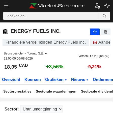
ENERGY FUELS INC.
18,05
$
+3,56%
ENERGY FUELS INC.
Financiële vergelijkingen Energy Fuels Inc.
Aandel
Beurs gesloten -
Toronto S.E.
Verschil t.o.v. 1 jan (%)
22:00:00 06-08-2026
CAD
+3,56%
18,05
-9,21%
Overzicht
Koersen
Grafieken
Nieuws
Ondernem
Sectorprestaties
Sectorale waarderingen
Sectorale dividen
Sector: