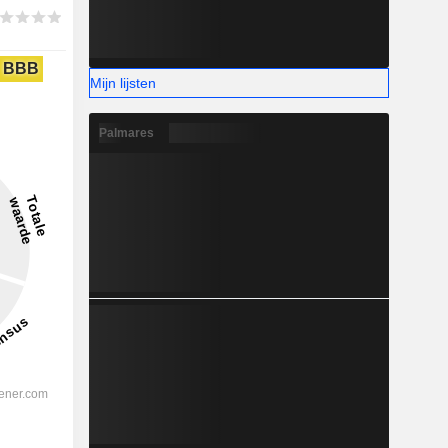
BBB
Mijn lijsten
Palmares