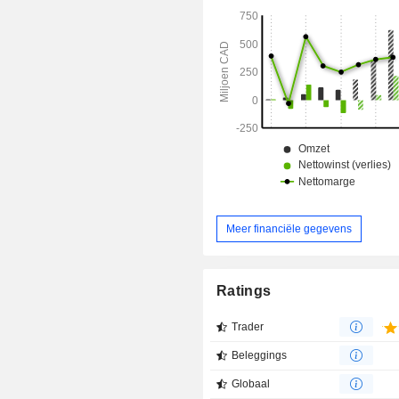
hybride voertuigen, robotica, win
mobiele telefoons, computers
beeldschermen, geavanceerde
katalysatoren, geneeskunde en to
op het gebied van nationale defensi
oude strand- of duinzanden die geco
titanium, zirkonium en zeldzame-a
bevatten, die fysiek zware mineralen z
projecten behoren het Vara Mada-pr
Donald-project, het Bahia-project en
project.
Meer financiële gegevens
Ratings
Trader
Beleggings
Globaal