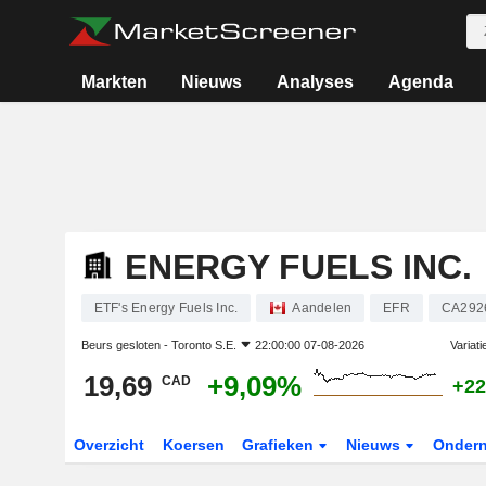
Markten
Nieuws
Analyses
Agenda
ENERGY FUELS INC.
ETF's Energy Fuels Inc.
Aandelen
EFR
CA292
Beurs gesloten -
Toronto S.E.
22:00:00 07-08-2026
Variat
19,69
+9,09%
CAD
+22
Overzicht
Koersen
Grafieken
Nieuws
Onder