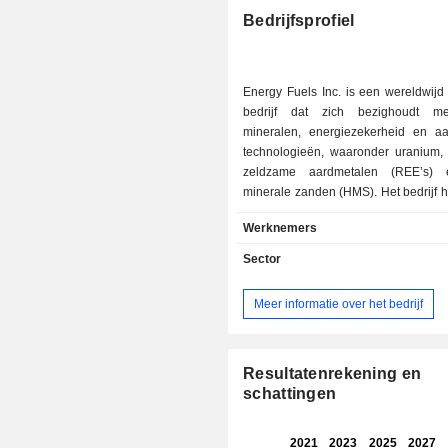
Bedrijfsprofiel
Energy Fuels Inc. is een wereldwijd
bedrijf dat zich bezighoudt met
mineralen, energiezekerheid en a
technologieën, waaronder uranium,
zeldzame aardmetalen (REE’s)
minerale zanden (HMS). Het bedrijf he
rapporteren segmenten: uranium,
Werknemers
aardmetalen en zware minerale z
uraniumsegment houdt zich b
Sector
conventionele en ISR-w
uraniumterugwinning en -verkoop
Meer informatie over het bedrijf
uraniumhoudende materialen van 
verricht exploratie, eva
vergunningaanvragen en ontwikk
uraniumconcessies. Zeldzame aardme
Resultatenrekening en
17 materialen die essentieel zijn v
schattingen
energie en diverse geava
technologieën, waaronder elekt