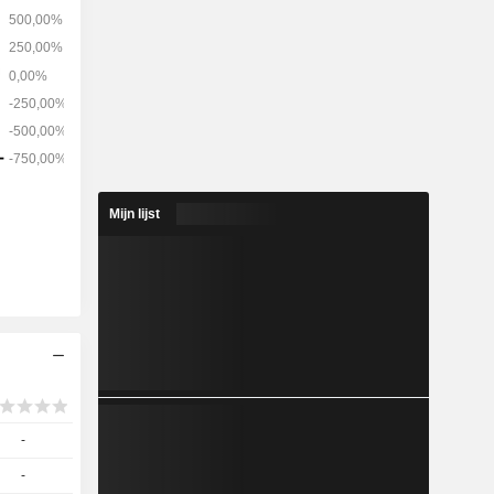
dturbines,
, platte
 optica,
epassingen
e. HMS zijn
ncentreerd
ardmetalen
ijn. Tot de
oject, het
 het Kwale-
Mijn lijst
-
-