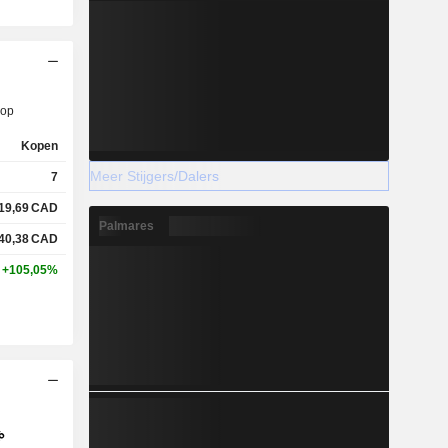
op
Kopen
Meer Stijgers/Dalers
7
19,69
CAD
Palmares
40,38
CAD
+105,05%