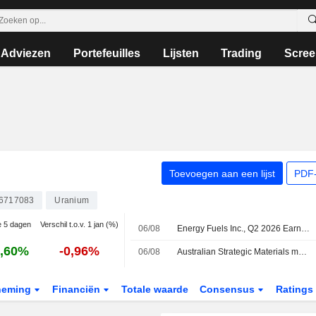
Adviezen
Portefeuilles
Lijsten
Trading
Scree
Toevoegen aan een lijst
PDF-
6717083
Uranium
ie 5 dagen
Verschil t.o.v. 1 jan (%)
06/08
Energy Fuels Inc., Q2 2026 Earnings Call, Aug 06, 2026
,60%
-0,96%
06/08
Australian Strategic Materials meldt dat federale rechtbank aanvraag behandelt voor goedkeuring overname door dochteronderneming Energy Fuels; aandeel daalt 3 %
neming
Financiën
Totale waarde
Consensus
Ratings