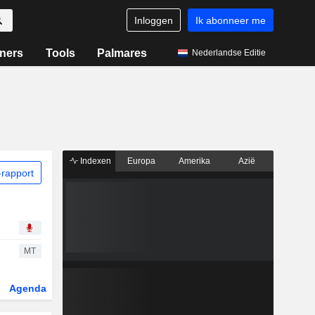
Inloggen
Ik abonneer me
ners
Tools
Palmares
Nederlandse Editie
Indexen
Europa
Amerika
Azië
rapport
MT
Agenda
Sector
Derivaten
ETF's