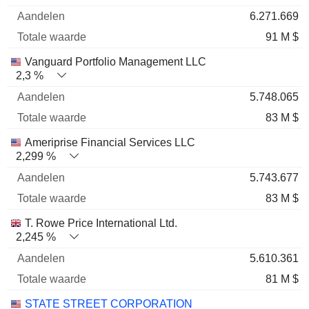
6.271.669
91 M $
Vanguard Portfolio Management LLC
2,3 %
5.748.065
83 M $
Ameriprise Financial Services LLC
2,299 %
5.743.677
83 M $
T. Rowe Price International Ltd.
2,245 %
5.610.361
81 M $
STATE STREET CORPORATION