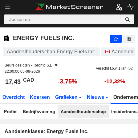
ENERGY FUELS INC.
17,43
$
-3,75%
ENERGY FUELS INC.
Aandeelhouderschap Energy Fuels Inc.
Aandelen
Beurs gesloten -
Toronto S.E.
Verschil t.o.v. 1 jan (%)
22:00:00 05-08-2026
CAD
-3,75%
17,43
-12,32%
Overzicht
Koersen
Grafieken
Nieuws
Ondernem
Profiel
Bedrijfsvoering
Aandeelhouderschap
Insidertrans
Aandelenklasse: Energy Fuels Inc.