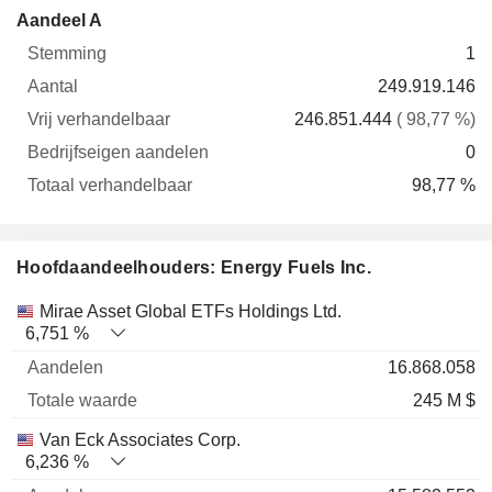
Vrij
Bedrijfseigen
Totaa
Aandeel A
Stemming
Aantal
verhandelbaar
aandelen
verhande
1
249.919.146
246.851.444
( 98,77 %)
0
98,77 %
Hoofdaandeelhouders: Energy Fuels Inc.
Totale
Mirae Asset Global ETFs Holdings Ltd.
Naam
Aandelen
%
waarde
6,751 %
16.868.058
245 M $
Van Eck Associates Corp.
6,236 %