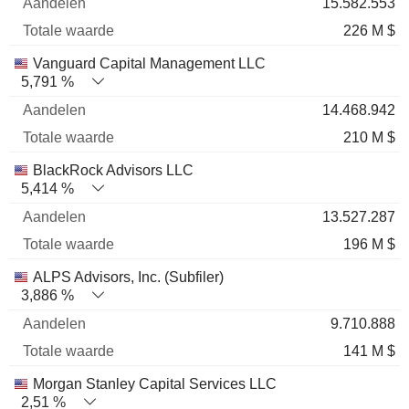
15.582.553
226 M $
Vanguard Capital Management LLC
5,791 %
14.468.942
210 M $
BlackRock Advisors LLC
5,414 %
13.527.287
196 M $
ALPS Advisors, Inc. (Subfiler)
3,886 %
9.710.888
141 M $
Morgan Stanley Capital Services LLC
2,51 %