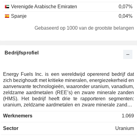
Verenigde Arabische Emiraten
0,07%
Spanje
0,04%
Nederland
0,01%
Gebaseerd op 1000 van de grootste belangen
Zweden
0,01%
Ierland
0,01%
Bedrijfsprofiel
Italië
0,01%
Japan
0,01%
Energy Fuels Inc. is een wereldwijd opererend bedrijf dat
zich bezighoudt met kritieke mineralen, energiezekerheid en
aanverwante technologieën, waaronder uranium, vanadium,
zeldzame aardmetalen (REE’s) en zware minerale zanden
(HMS). Het bedrijf heeft drie te rapporteren segmenten:
uranium, zeldzame aardmetalen en zware minerale zanden.
Het uraniumsegment houdt zich bezig met conventionele en
Werknemers
1.069
ISR-winning, uraniumterugwinning en -verkoop, recyclet
uraniumhoudende materialen van derden en verricht
Sector
Uranium
exploratie, evaluatie, vergunningaanvragen en ontwikkeling
van uraniumconcessies. Zeldzame aardmetalen zijn 17