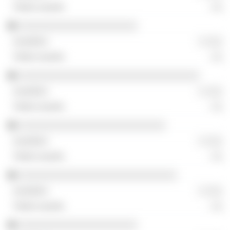
░░
░░░░░░░░░░░░░░░░░░░░░
░ ░░░
░░
░░░░░░░░░░░░░░░░░░░░░░░░░░░░░░░░
░ ░░░
░░
░░░░░░░░░░░░░░░░░░░░░░░░░░
░ ░░░
░░
░░░░░░░░░░░░░░░░░░░░░░░░░░░░
░ ░░░
░░
░░░░░░░░░░░░░░░░░░░░░