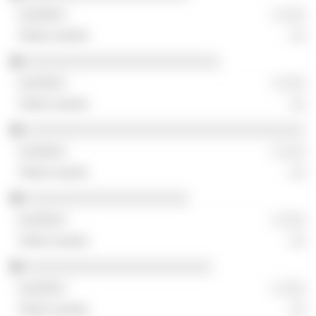
░ ░░░
░░
░░░░░░░░░░░░░░░░░░░░░░░░░
░ ░░░
░░
░░░░░░░░░░░░░░░░░░░░░░░░░░░░░░░░░░░░
░ ░░░
░░
░░░░░░░░░░░░░░░░░░░░░
░ ░░░
░░
░░░░░░░░░░░░░░░░░░░░░░░░
░ ░░░
░░