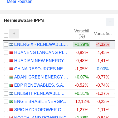
Meer koersen
Hernieuwbare IPP's
Verschil
Varia. 5d.
V
(%)
ENERGIX - RENEWABLE ENERGIES LTD.
+1,29%
-4,32%
+
HUANENG LANCANG RIVER HYDROPOWER INC.
-0,82%
-4,45%
HUADIAN NEW ENERGY GROUP CORPORATION LIMITED
-0,48%
-1,41%
CHINA RESOURCES NEW ENERGY HOLDINGS COMPANY LIMITED
-1,05%
0,00%
ADANI GREEN ENERGY LIMITED
+0,07%
-0,77%
+
EDP RENEWABLES, S.A.
-0,52%
-0,74%
+
ENLIGHT RENEWABLE ENERGY LTD
+0,31%
-1,27%
+
ENGIE BRASIL ENERGIA S.A.
-12,12%
-0,23%
SPIC HYDROPOWER CO., LTD.
-1,27%
-1,11%
NORTHLAND POWER INC.
+1,88%
-0,64%