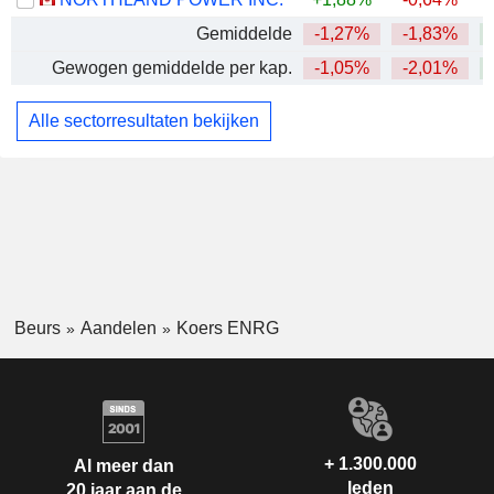
Gemiddelde
-1,27%
-1,83%
+
Gewogen gemiddelde per kap.
-1,05%
-2,01%
+
Alle sectorresultaten bekijken
Beurs
Aandelen
Koers ENRG
+ 1.300.000
Al meer dan
leden
20 jaar aan de