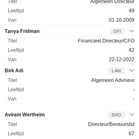
Algemeen Directeur
49
01-10-2009
Tanya Fridman
DFI
Financieel Directeur/CFO
42
22-12-2022
Birk Adi
LAW
Algemeen Adviseur
-
-
Bestuurder
Titel
Leeftijd
Van
Aviram Wertheim
BRD
Directeur/Bestuurslid
67