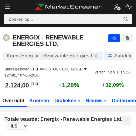
ENERGIX - RENEWABLE ENERGIES LTD.
2.124,00
ILa
+1,29%
ENERGIX - RENEWABLE
ENERGIES LTD.
Koers Energix - Renewable Energies Ltd.
Aandelen
Beurs gesloten -
TEL AVIV STOCK EXCHANGE
Verschil t.o.v. 1 jan (%)
12:49:17 07-08-2026
ILa
+1,29%
2.124,00
+32,09%
Overzicht
Koersen
Grafieken
Nieuws
Ondernem
Totale waarde: Energix - Renewable Energies Ltd.