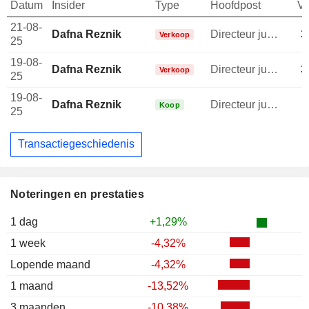
Datum
Insider
Type
Hoofdpost
V
21-08-
Dafna Reznik
Directeur juridische afdeling
3
Verkoop
25
19-08-
Dafna Reznik
Directeur juridische afdeling
3
Verkoop
25
19-08-
Dafna Reznik
Directeur juridische afdeling
Koop
25
Transactiegeschiedenis
Noteringen en prestaties
1 dag
+1,29%
1 week
-4,32%
Lopende maand
-4,32%
1 maand
-13,52%
3 maanden
-10,38%