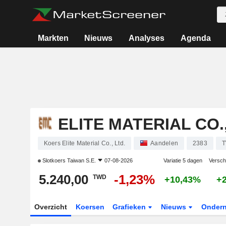
Markten
Nieuws
Analyses
Agenda
ELITE MATERIAL CO.,
Koers Elite Material Co., Ltd.
Aandelen
2383
T
Slotkoers
Taiwan S.E.
07-08-2026
Variatie 5 dagen
Verschi
5.240,00
-1,23%
TWD
+10,43%
+
Overzicht
Koersen
Grafieken
Nieuws
Onder