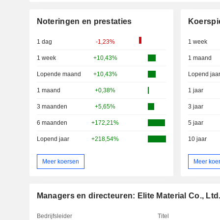
Noteringen en prestaties
Koerspi
1 dag
-1,23%
1 week
1 week
+10,43%
1 maand
Lopende maand
+10,43%
Lopend jaa
1 maand
+0,38%
1 jaar
3 maanden
+5,65%
3 jaar
6 maanden
+172,21%
5 jaar
Lopend jaar
+218,54%
10 jaar
Meer koersen
Meer koe
Managers en directeuren: Elite Material Co., Ltd
Bedrijfsleider
Titel