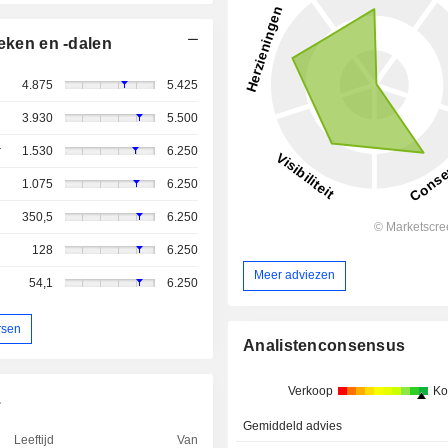
eken en -dalen
4.875
5.425
3.930
5.500
r
1.530
6.250
1.075
6.250
350,5
6.250
128
6.250
Meer adviezen
54,1
6.250
rsen
Analistenconsensus
Verkoop
Ko
.
Gemiddeld advies
Leeftijd
Van