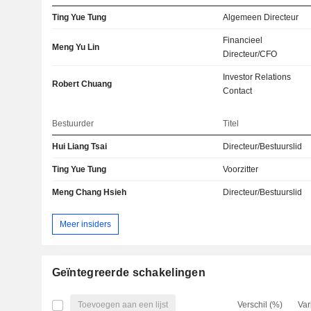
Ting Yue Tung
Algemeen Directeur
Financieel
Meng Yu Lin
Directeur/CFO
Investor Relations
Robert Chuang
Contact
Bestuurder
Titel
Hui Liang Tsai
Directeur/Bestuurslid
Ting Yue Tung
Voorzitter
Meng Chang Hsieh
Directeur/Bestuurslid
Meer insiders
Geïntegreerde schakelingen
Toevoegen aan een lijst
Verschil (%)
Var