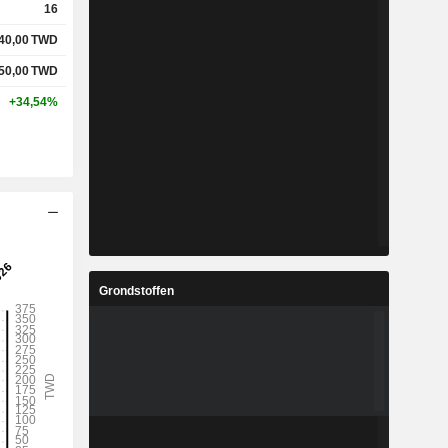
16
40,00
TWD
50,00
TWD
+34,54%
Grondstoffen