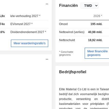
Financiën
5,8x
k/w-verhouding 2027 *
25,3x
2026 *
,74x
EV/omzet 2027 *
6,04x
Omzet
195 mld.
16%
Dividendrendement 2027 *
2,1%
Nettowinst (verlies)
40,98 mld.
Nettoschuld
18,92 mld.
Meer waarderingsratio's
Meer financiële
* Geschatte
gegevens
gegevens
Bedrijfsprofiel
Elite Material Co Ltd is een in Taiwa
bedrijf dat zich voornamelijk bezigh
productie, verwerking en distri
basismaterialen voor printplaten (
producten van de onderneming