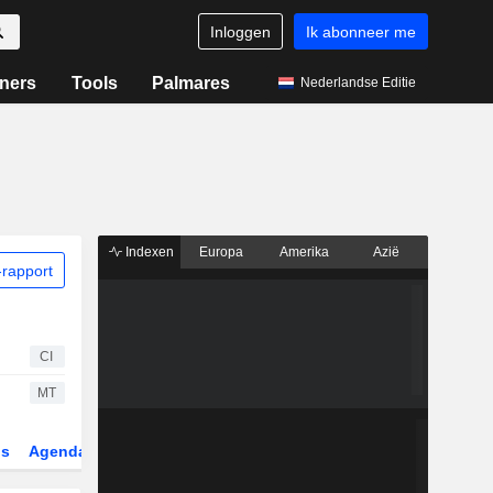
Inloggen
Ik abonneer me
ners
Tools
Palmares
Nederlandse Editie
Indexen
Europa
Amerika
Azië
rapport
CI
MT
gs
Agenda
Sector
ETF's