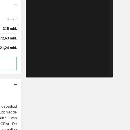
2027 *
315 mld.
72,63 mld.
21,24 mld.
n gevestigd
oudt met de
butie van
PCB's). De
 omvatten