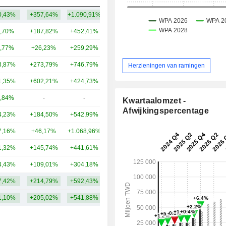
0,43%
+357,64%
+1.090,91%
58,88 mld.
,70%
+187,82%
+452,41%
194 mld.
,77%
+26,23%
+259,29%
96,93 mld.
3,87%
+273,79%
+746,79%
50,67 mld.
Herzieningen van ramingen
1,35%
+602,21%
+424,73%
49,44 mld.
,84%
-
-
42,83 mld.
Kwartaalomzet -
Afwijkingspercentage
4,23%
+184,50%
+542,99%
35,72 mld.
7,16%
+46,17%
+1.068,96%
35,57 mld.
1,32%
+145,74%
+441,61%
33,41 mld.
4,43%
+109,01%
+304,18%
32,08 mld.
7,42%
+214,79%
+592,43%
62,93 mld.
1,10%
+205,02%
+541,88%