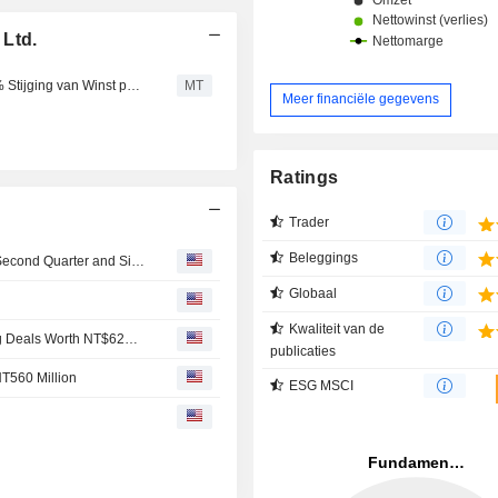
 Ltd.
Elite Material Verwerpt Mediabericht over Verwachte 43% Stijging van Winst per Aandeel in 2026
MT
Meer financiële gegevens
Ratings
Trader
Beleggings
Elite Material Co., Ltd. Reports Earnings Results for the Second Quarter and Six Months Ended June 30, 2026
Globaal
Kwaliteit van de
Elite Material Unit Grants Electromechanical Engineering Deals Worth NT$628 Million
publicaties
NT560 Million
ESG MSCI