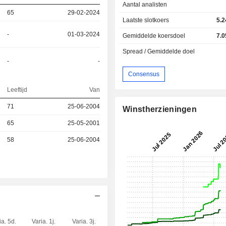
Aantal analisten
65
29-02-2024
Laatste slotkoers
5.2
-
01-03-2024
Gemiddelde koersdoel
7.0
Spread / Gemiddelde doel
-
-
Consensus
Leeftijd
Van
71
25-06-2004
Winstherzieningen
65
25-05-2001
58
25-06-2004
ia. 5d.
Varia. 1j.
Varia. 3j.
Kap.($)