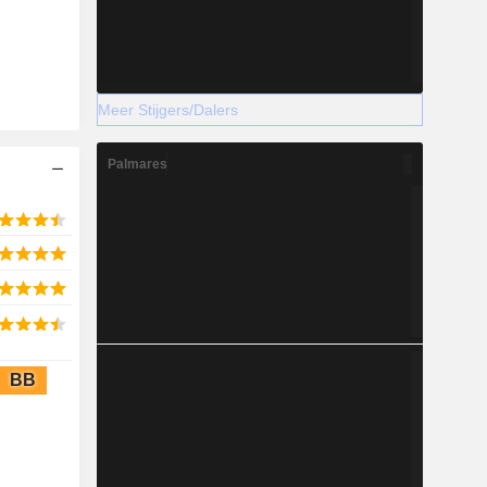
Meer Stijgers/Dalers
Palmares
BB