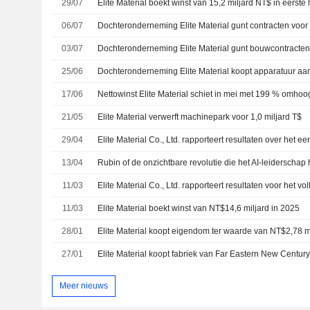
29/07
Elite Material boekt winst van 15,2 miljard NT$ in eerste h
06/07
03/07
25/06
Dochteronderneming Elite Material koopt apparatuur aa
17/06
Nettowinst Elite Material schiet in mei met 199 % omhoo
21/05
Elite Material verwerft machinepark voor 1,0 miljard T$
29/04
13/04
Rubin of de onzichtbare revolutie die het AI-leiderschap 
11/03
11/03
Elite Material boekt winst van NT$14,6 miljard in 2025
28/01
27/01
Elite Material koopt fabriek van Far Eastern New Century
Meer nieuws