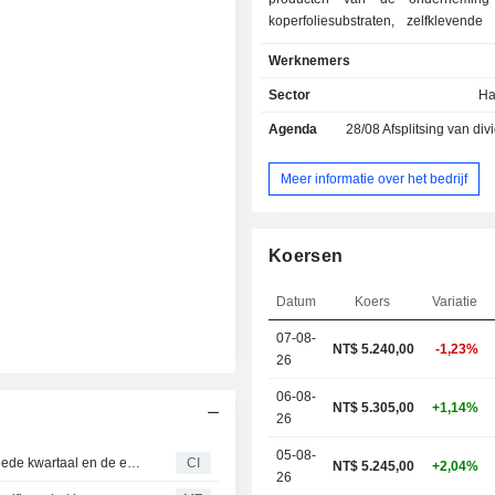
koperfoliesubstraten, zelfklevende
meerlagige laminaten. De product
Werknemers
bedrijf worden toegepast bij de ver
van dubbelzijdige en meerlaagse 
Sector
Ha
bedrijf distribueert zijn producten v
Agenda
28/08
Afsplitsing van dividen
in Taiwan, China en Zuid-Korea.
Meer informatie over het bedrijf
Koersen
Datum
Koers
Variatie
07-08-
NT$ 5.240,00
-1,23%
26
06-08-
NT$ 5.305,00
+1,14%
26
05-08-
Elite Material Co., Ltd. rapporteert resultaten over het tweede kwartaal en de eerste zes maanden eindigend op 30 juni 2026
CI
NT$ 5.245,00
+2,04%
26