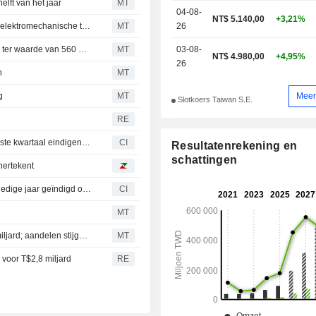
elft van het jaar
MT
04-08-
NT$ 5.140,00
+3,21%
Dochteronderneming Elite Material gunt contracten voor elektromechanische techniek ter waarde van 628 miljoen TWD
MT
26
Dochteronderneming Elite Material gunt bouwcontracten ter waarde van 560 miljoen TWD
MT
03-08-
NT$ 4.980,00
+4,95%
26
n
MT
Meer
g
MT
Slotkoers Taiwan S.E.
RE
Elite Material Co., Ltd. rapporteert resultaten over het eerste kwartaal eindigend op 31 maart 2026
CI
Resultatenrekening en
schattingen
hertekent
Elite Material Co., Ltd. rapporteert resultaten voor het volledige jaar geïndigd op 31 december 2025
CI
MT
Elite Material koopt eigendom ter waarde van NT$2,78 miljard; aandelen stijgen met 4%
MT
 voor T$2,8 miljard
RE