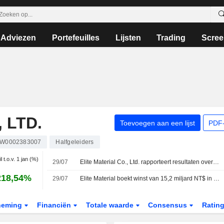
Adviezen
Portefeuilles
Lijsten
Trading
Scree
 LTD.
Toevoegen aan een lijst
PDF-
W0002383007
Halfgeleiders
l t.o.v. 1 jan (%)
29/07
Elite Material Co., Ltd. rapporteert resultaten over het tweede kwartaal en de eerste zes maanden eindigend op 30 juni 2026
218,54%
29/07
Elite Material boekt winst van 15,2 miljard NT$ in eerste helft van het jaar
neming
Financiën
Totale waarde
Consensus
Ratin