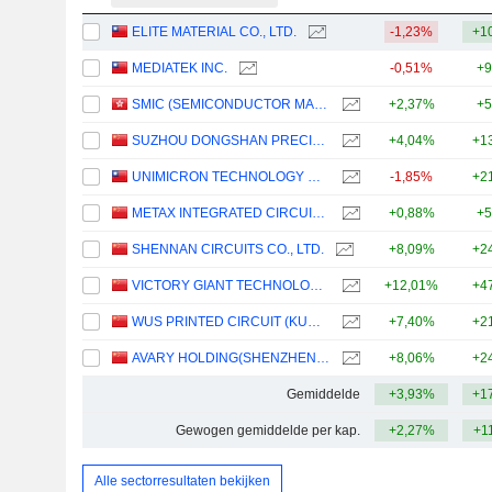
ELITE MATERIAL CO., LTD.
-1,23%
+1
MEDIATEK INC.
-0,51%
+9
SMIC (SEMICONDUCTOR MANUFACTURING INTERNATIONAL COMPANY)
+2,37%
+5
SUZHOU DONGSHAN PRECISION MANUFACTURING CO., LTD.
+4,04%
+1
UNIMICRON TECHNOLOGY CORP.
-1,85%
+2
METAX INTEGRATED CIRCUITS (SHANGHAI) CO., LTD.
+0,88%
+5
SHENNAN CIRCUITS CO., LTD.
+8,09%
+2
VICTORY GIANT TECHNOLOGY (HUIZHOU) CO.,LTD
+12,01%
+4
WUS PRINTED CIRCUIT (KUNSHAN) CO., LTD.
+7,40%
+2
AVARY HOLDING(SHENZHEN)CO., LIMITED
+8,06%
+2
Gemiddelde
+3,93%
+1
Gewogen gemiddelde per kap.
+2,27%
+1
Alle sectorresultaten bekijken