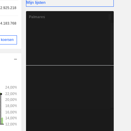
Mijn lijsten
2.925.218
Palmares
4.183.768
 koersen