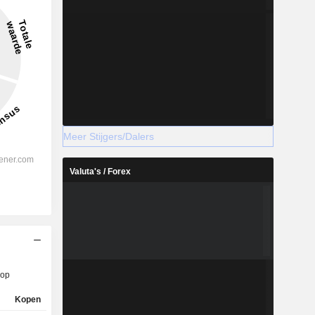
Meer Stijgers/Dalers
Valuta's / Forex
op
Kopen