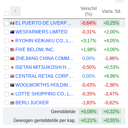
Verschil
Varia. 5d.
V
(%)
EL PUERTO DE LIVERPOOL, S.A.B. DE C.V.
-0,64%
+0,25%
+
WESFARMERS LIMITED
-0,31%
+2,00%
RYOHIN KEIKAKU CO., LTD.
+3,17%
+4,05%
+
FIVE BELOW, INC.
+1,98%
+3,00%
+
ZHEJIANG CHINA COMMODITIES CITY GROUP CO., LTD.
0,00%
-1,98%
ISETAN MITSUKOSHI HOLDINGS LTD.
-0,50%
+0,53%
+
CENTRAL RETAIL CORPORATION
0,00%
+9,96%
+
WOOLWORTHS HOLDINGS LIMITED
-0,43%
-2,36%
LOTTE SHOPPING CO., LTD.
-0,35%
-2,47%
+
BERLI JUCKER
-1,83%
-0,62%
Gemiddelde
+0,08%
+0,32%
+
Gewogen gemiddelde per kap.
+0,21%
+0,55%
+