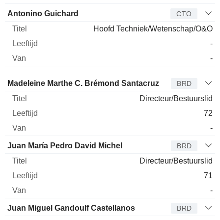
Antonino Guichard
CTO
Hoofd Techniek/Wetenschap/O&O
-
-
Bestuurder
Titel
Leeftijd
Van
Madeleine Marthe C. Brémond Santacruz
BRD
Directeur/Bestuurslid
72
-
Juan María Pedro David Michel
BRD
Directeur/Bestuurslid
71
-
Juan Miguel Gandoulf Castellanos
BRD