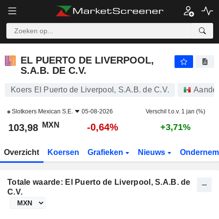
EL PUERTO DE LIVERPOOL, S.A.B. DE C.V.
103,98
$
-0,64%
EL PUERTO DE LIVERPOOL,
S.A.B. DE C.V.
Koers El Puerto de Liverpool, S.A.B. de C.V.
Aande
Slotkoers
Mexican S.E.
05-08-2026
Verschil t.o.v. 1 jan (%)
MXN
-0,64%
103,98
+3,71%
Overzicht
Koersen
Grafieken
Nieuws
Ondernem
Totale waarde: El Puerto de Liverpool, S.A.B. de
C.V.