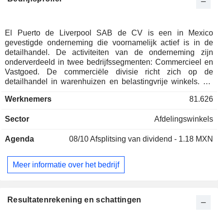
El Puerto de Liverpool SAB de CV is een in Mexico
gevestigde onderneming die voornamelijk actief is in de
detailhandel. De activiteiten van de onderneming zijn
onderverdeeld in twee bedrijfssegmenten: Commercieel en
Vastgoed. De commerciële divisie richt zich op de
detailhandel in warenhuizen en belastingvrije winkels. Tot
de winkelformules van het bedrijf behoren onder meer
Werknemers
81.626
Liverpool en Fabricas de Francia. De vastgoeddivisie is
verantwoordelijk voor het beheer, de exploitatie en de
Sector
Afdelingswinkels
verhuur van commerciële ruimtes in winkelcentra. Via een
niet-bancaire creditcard biedt het bedrijf ook
Agenda
08/10
Afsplitsing van dividend - 1.18 MXN
consumentenkredieten en verkoopfinancieringsdiensten
aan. Het bedrijf heeft vestigingen in verschillende
Mexicaanse staten. Tot de dochterondernemingen van het
Meer informatie over het bedrijf
bedrijf behoren onder meer Operadora Liverpool SA de CV,
Servicios Liverpool SA de CV en Bodegas Liverpool SA de
CV.
Resultatenrekening en schattingen