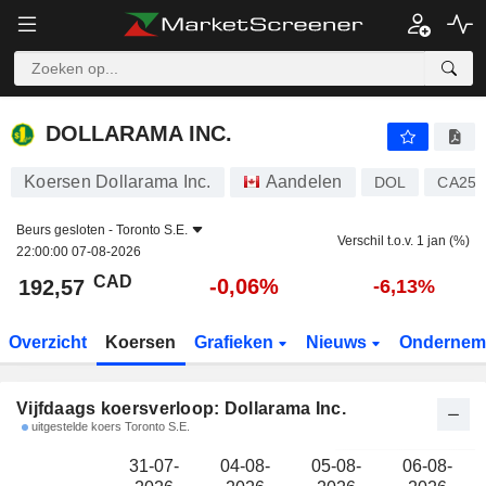
DOLLARAMA INC.
192,57
$
DOLLARAMA INC.
Koersen Dollarama Inc.
Aandelen
DOL
CA256
Beurs gesloten -
Toronto S.E.
Verschil t.o.v. 1 jan (%)
22:00:00 07-08-2026
CAD
-0,06%
192,57
-6,13%
Overzicht
Koersen
Grafieken
Nieuws
Ondernem
Vijfdaags koersverloop: Dollarama Inc.
uitgestelde koers Toronto S.E.
31-07-
04-08-
05-08-
06-08-