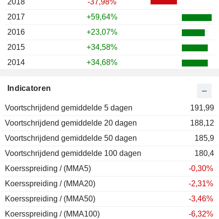
2018
-37,98%
2017
+59,64%
2016
+23,07%
2015
+34,58%
2014
+34,68%
2013
+49,58%
Indicatoren
2012
+32,52%
Voortschrijdend gemiddelde 5 dagen
2011
+54,57%
191,99
Voortschrijdend gemiddelde 20 dagen
2010
+28,81%
188,12
Voortschrijdend gemiddelde 50 dagen
2009
+14,67%
185,9
Voortschrijdend gemiddelde 100 dagen
180,4
Koersspreiding / (MMA5)
-0,30%
Koersspreiding / (MMA20)
-2,31%
Koersspreiding / (MMA50)
-3,46%
Koersspreiding / (MMA100)
-6,32%