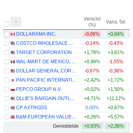
Verschil
Varia. 5d.
V
(%)
DOLLARAMA INC.
-0,06%
+0,84%
COSTCO WHOLESALE CORPORATION
-0,14%
-0,43%
TARGET CORPORATION
+1,78%
+3,61%
+
WAL-MART DE MÉXICO, S.A.B. DE C.V.
+0,98%
-1,55%
DOLLAR GENERAL CORPORATION
-0,67%
-0,36%
PAN PACIFIC INTERNATIONAL HOLDINGS CORPORATION
+2,42%
+1,72%
PEPCO GROUP N.V.
+0,02%
+1,50%
+
OLLIE'S BARGAIN OUTLET HOLDINGS, INC.
+4,71%
+11,12%
CP AXTRGDS
0,00%
+0,67%
B&M EUROPEAN VALUE RETAIL PLC
+0,26%
+5,57%
Gemiddelde
+0,93%
+2,36%