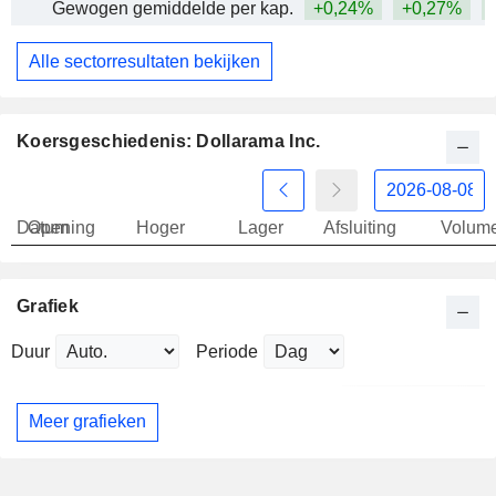
Gewogen gemiddelde per kap.
+0,24%
+0,27%
Alle sectorresultaten bekijken
Koersgeschiedenis: Dollarama Inc.
Datum
Opening
Hoger
Lager
Afsluiting
Volum
Grafiek
Duur
Periode
Meer grafieken