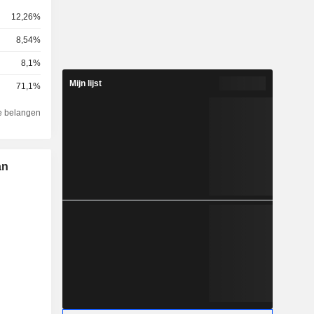
12,26%
8,54%
8,1%
Mijn lijst
71,1%
e belangen
an