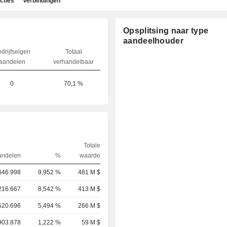
cties
Verbindingen
Opsplitsing naar type
aandeelhouder
drijfseigen
Totaal
aandelen
verhandelbaar
0
70,1 %
Totale
andelen
%
waarde
646.998
9,952 %
481 M $
216.667
8,542 %
413 M $
520.696
5,494 %
266 M $
903.878
1,222 %
59 M $