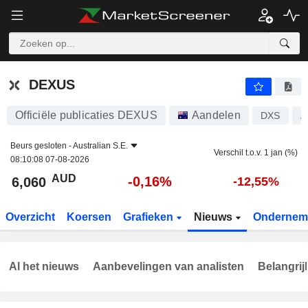
DEXUS
6,060
$
-0,16%
DEXUS
Officiële publicaties DEXUS
Aandelen
DXS
A
Beurs gesloten -
Australian S.E.
Verschil t.o.v. 1 jan (%)
08:10:08 07-08-2026
AUD
-0,16%
6,060
-12,55%
Overzicht
Koersen
Grafieken
Nieuws
Ondernem
Al het nieuws
Aanbevelingen van analisten
Belangrij