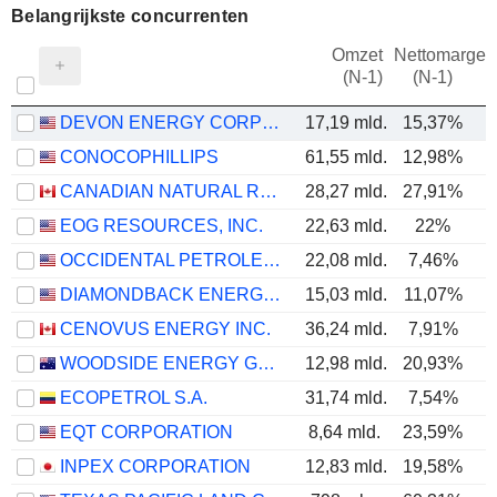
Belangrijkste concurrenten
Omzet
Nettomarge
(N-1)
(N-1)
DEVON ENERGY CORPORATION
17,19 mld.
15,37%
CONOCOPHILLIPS
61,55 mld.
12,98%
CANADIAN NATURAL RESOURCES LIMITED
28,27 mld.
27,91%
EOG RESOURCES, INC.
22,63 mld.
22%
OCCIDENTAL PETROLEUM CORPORATION
22,08 mld.
7,46%
DIAMONDBACK ENERGY, INC.
15,03 mld.
11,07%
CENOVUS ENERGY INC.
36,24 mld.
7,91%
WOODSIDE ENERGY GROUP LTD
12,98 mld.
20,93%
ECOPETROL S.A.
31,74 mld.
7,54%
EQT CORPORATION
8,64 mld.
23,59%
INPEX CORPORATION
12,83 mld.
19,58%