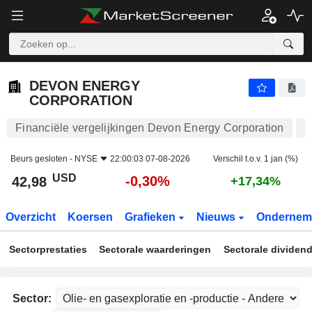
DEVON ENERGY CORPORATION
42,98
$
-0,30%
DEVON ENERGY
CORPORATION
Financiële vergelijkingen Devon Energy Corporation
Beurs gesloten -
NYSE
22:00:03 07-08-2026
Verschil t.o.v. 1 jan (%)
USD
-0,30%
42,98
+17,34%
Overzicht
Koersen
Grafieken
Nieuws
Ondernem
Sectorprestaties
Sectorale waarderingen
Sectorale dividen
Sector: