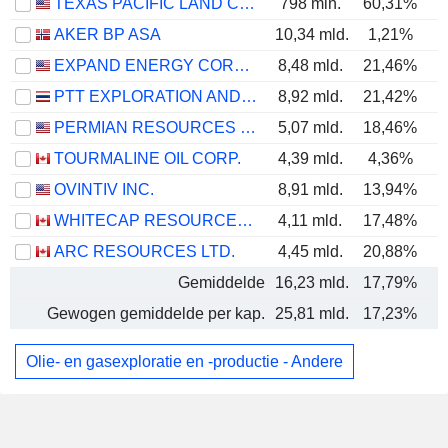
TEXAS PACIFIC LAND CORPORATION
798 mln.
60,31%
AKER BP ASA
10,34 mld.
1,21%
EXPAND ENERGY CORPORATION
8,48 mld.
21,46%
PTT EXPLORATION AND PRODUCTION
8,92 mld.
21,42%
PERMIAN RESOURCES CORPORATION
5,07 mld.
18,46%
TOURMALINE OIL CORP.
4,39 mld.
4,36%
OVINTIV INC.
8,91 mld.
13,94%
WHITECAP RESOURCES INC.
4,11 mld.
17,48%
ARC RESOURCES LTD.
4,45 mld.
20,88%
Gemiddelde
16,23 mld.
17,79%
Gewogen gemiddelde per kap.
25,81 mld.
17,23%
Olie- en gasexploratie en -productie - Andere