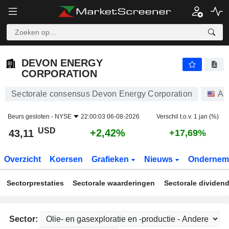
DEVON ENERGY CORPORATION
43,11
$
+2,42%
DEVON ENERGY
CORPORATION
Sectorale consensus Devon Energy Corporation
Aa
Beurs gesloten -
NYSE
22:00:03 06-08-2026
Verschil t.o.v. 1 jan (%)
USD
+2,42%
43,11
+17,69%
Overzicht
Koersen
Grafieken
Nieuws
Ondernem
Sectorprestaties
Sectorale waarderingen
Sectorale dividen
Sector: