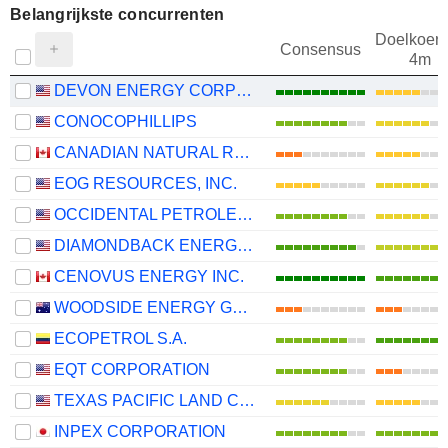
Belangrijkste concurrenten
Doelkoers
Consensus
4m
DEVON ENERGY CORPORATION
CONOCOPHILLIPS
CANADIAN NATURAL RESOURCES LIMITED
EOG RESOURCES, INC.
OCCIDENTAL PETROLEUM CORPORATION
DIAMONDBACK ENERGY, INC.
CENOVUS ENERGY INC.
WOODSIDE ENERGY GROUP LTD
ECOPETROL S.A.
EQT CORPORATION
TEXAS PACIFIC LAND CORPORATION
INPEX CORPORATION