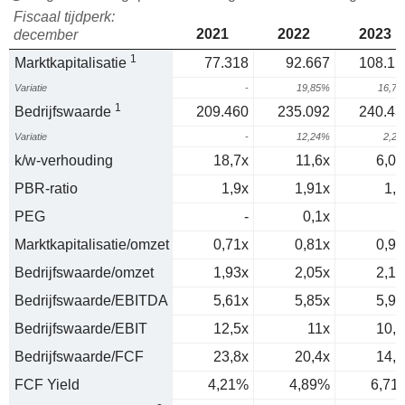
Fiscaal tijdperk:
2021
2022
2023
december
1
Marktkapitalisatie
77.318
92.667
108.15
Variatie
-
19,85%
16,7
1
Bedrijfswaarde
209.460
235.092
240.43
Variatie
-
12,24%
2,2
k/w-verhouding
18,7x
11,6x
6,09
PBR-ratio
1,9x
1,91x
1,9
PEG
-
0,1x
0
Marktkapitalisatie/omzet
0,71x
0,81x
0,97
Bedrijfswaarde/omzet
1,93x
2,05x
2,15
Bedrijfswaarde/EBITDA
5,61x
5,85x
5,94
Bedrijfswaarde/EBIT
12,5x
11x
10,3
Bedrijfswaarde/FCF
23,8x
20,4x
14,9
FCF Yield
4,21%
4,89%
6,71