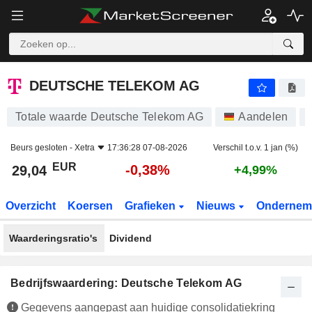
DEUTSCHE TELEKOM AG
29,04
€
-0,38%
DEUTSCHE TELEKOM AG
Totale waarde Deutsche Telekom AG
Aandelen
Beurs gesloten -
Xetra
17:36:28 07-08-2026
Verschil t.o.v. 1 jan (%)
EUR
-0,38%
29,04
+4,99%
Overzicht
Koersen
Grafieken
Nieuws
Ondernem
Waarderingsratio's
Dividend
Bedrijfswaardering: Deutsche Telekom AG
Gegevens aangepast aan huidige consolidatiekring