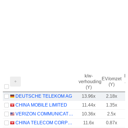
k/w-
B
EV/omzet
verhouding
/
(Y)
(Y)
DEUTSCHE TELEKOM AG
13.96x
2.18x
CHINA MOBILE LIMITED
11.44x
1.35x
VERIZON COMMUNICATIONS, INC.
10.36x
2.5x
CHINA TELECOM CORPORATION LIMITED
11.6x
0.87x