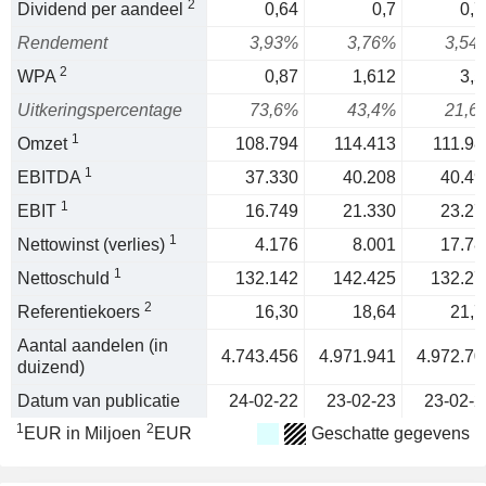
2
Dividend per aandeel
0,64
0,7
0,7
Rendement
3,93%
3,76%
3,54
2
WPA
0,87
1,612
3,5
Uitkeringspercentage
73,6%
43,4%
21,6
1
Omzet
108.794
114.413
111.98
1
EBITDA
37.330
40.208
40.49
1
EBIT
16.749
21.330
23.27
1
Nettowinst (verlies)
4.176
8.001
17.78
1
Nettoschuld
132.142
142.425
132.27
2
Referentiekoers
16,30
18,64
21,7
Aantal aandelen (in
4.743.456
4.971.941
4.972.70
duizend)
Datum van publicatie
24-02-22
23-02-23
23-02-2
1
2
EUR in Miljoen
EUR
Geschatte gegevens