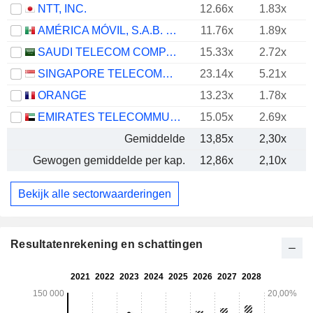
NTT, INC.
12.66x
1.83x
AMÉRICA MÓVIL, S.A.B. DE C.V.
11.76x
1.89x
SAUDI TELECOM COMPANY
15.33x
2.72x
SINGAPORE TELECOMMUNICATIONS LIMITED
23.14x
5.21x
ORANGE
13.23x
1.78x
EMIRATES TELECOMMUNICATIONS GROUP COMPANY
15.05x
2.69x
Gemiddelde
13,85x
2,30x
Gewogen gemiddelde per kap.
12,86x
2,10x
Bekijk alle sectorwaarderingen
Resultatenrekening en schattingen