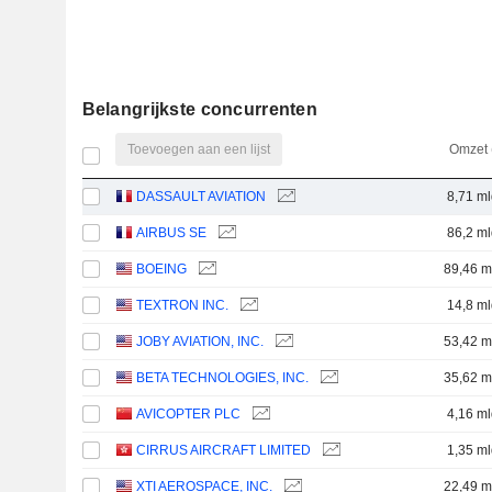
Belangrijkste concurrenten
Toevoegen aan een lijst
Omzet 
DASSAULT AVIATION
8,71 ml
AIRBUS SE
86,2 ml
BOEING
89,46 m
TEXTRON INC.
14,8 ml
JOBY AVIATION, INC.
53,42 m
BETA TECHNOLOGIES, INC.
35,62 m
AVICOPTER PLC
4,16 ml
CIRRUS AIRCRAFT LIMITED
1,35 ml
XTI AEROSPACE, INC.
22,49 m