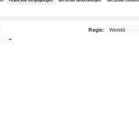
en
Financiële vergelijkingen
Sectorale beoordelingen
Sectorale consen
Regio: