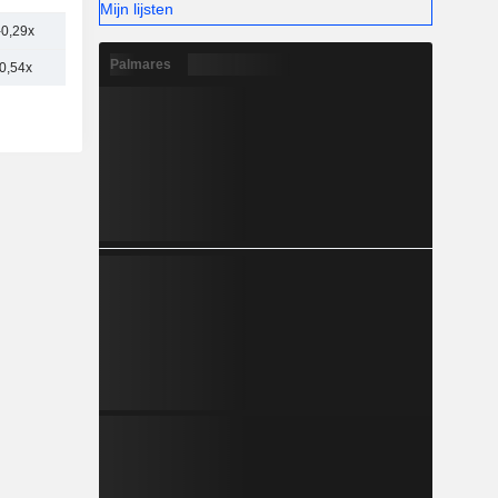
Mijn lijsten
-0,29x
Palmares
0,54x