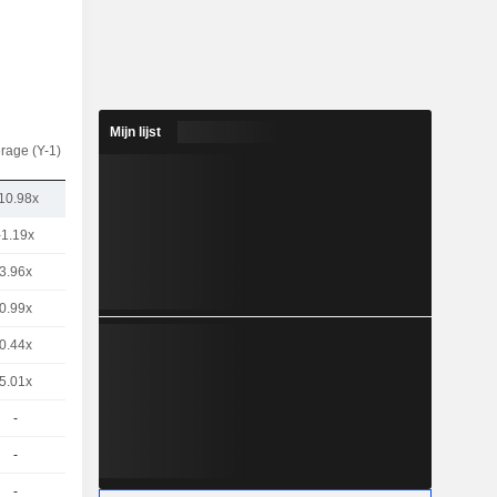
Mijn lijst
rage (Y-1)
10.98x
-1.19x
3.96x
0.99x
0.44x
5.01x
-
-
-