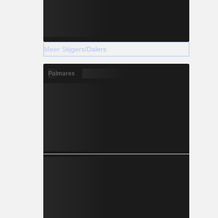
Meer Stijgers/Dalers
Palmares