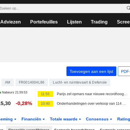
Adviezen
Portefeuilles
Lijsten
Trading
Scree
Toevoegen aan een lijst
PDF-
AM
FR0014004L86
Lucht- en ruimtevaart & Defensie
Nabeurs
21:59:53
11:55
Parijs zet opmars naar nieuwe recordhoogten voort
5,30
-0,28%
10:40
Onderhandelingen over verkoop van 114 Rafales aan India vorderen
neming
Financiën
Totale waarde
Consensus
Ratin