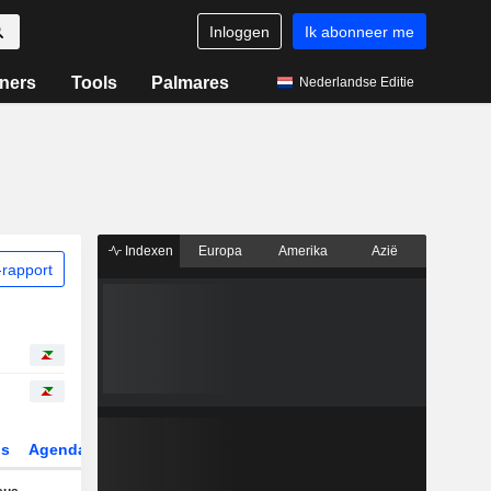
Inloggen
Ik abonneer me
ners
Tools
Palmares
Nederlandse Editie
Indexen
Europa
Amerika
Azië
rapport
gs
Agenda
Sector
Derivaten
ETF's