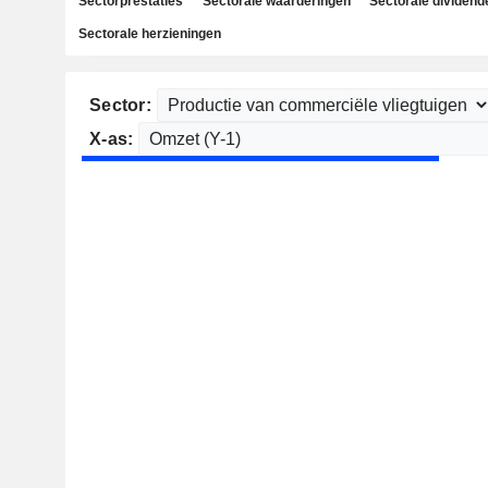
Sectorprestaties
Sectorale waarderingen
Sectorale dividend
Sectorale herzieningen
Sector:
X-as: