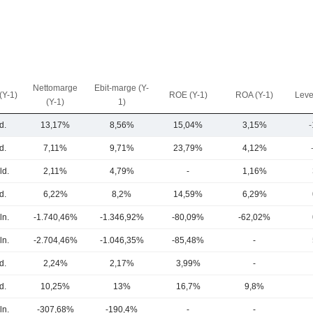
Nettomarge
Ebit-marge (Y-
(Y-1)
ROE (Y-1)
ROA (Y-1)
Leve
(Y-1)
1)
d.
13,17%
8,56%
15,04%
3,15%
-
d.
7,11%
9,71%
23,79%
4,12%
ld.
2,11%
4,79%
-
1,16%
d.
6,22%
8,2%
14,59%
6,29%
ln.
-1.740,46%
-1.346,92%
-80,09%
-62,02%
ln.
-2.704,46%
-1.046,35%
-85,48%
-
d.
2,24%
2,17%
3,99%
-
d.
10,25%
13%
16,7%
9,8%
ln.
-307,68%
-190,4%
-
-