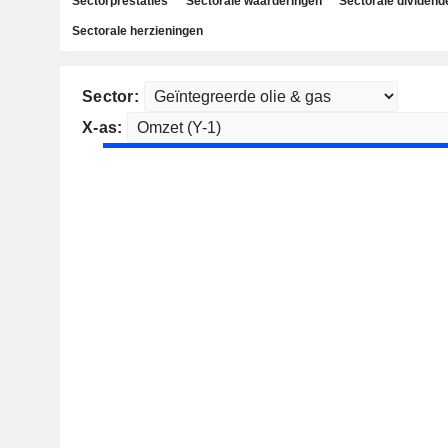
Sectorprestaties
Sectorale waarderingen
Sectorale dividend
Sectorale herzieningen
Sector:
X-as: