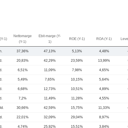
Nettomarge
Ebit-marge (Y-
(Y-1)
ROE (Y-1)
ROA (Y-1)
Leve
(Y-1)
1)
n.
37,36%
47,13%
5,13%
4,48%
d.
20,83%
42,29%
23,59%
13,99%
d.
6,51%
11,09%
7,98%
4,65%
d.
5,49%
7,65%
10,15%
5,64%
d.
6,68%
12,73%
10,51%
4,89%
d.
7,2%
11,49%
11,28%
4,55%
ld.
30,66%
42,59%
15,75%
11,33%
d.
22,01%
32,09%
29,04%
8,97%
d.
4,74%
25,92%
15,51%
3,84%