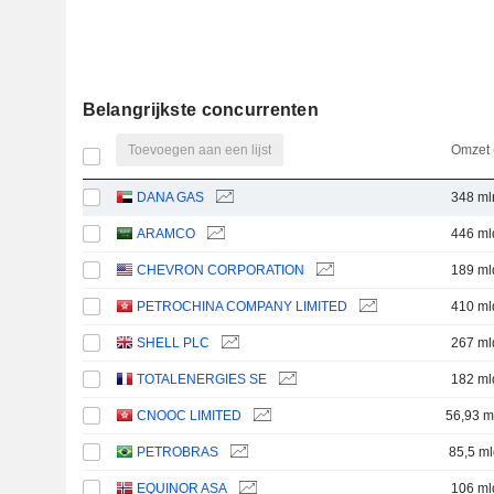
Belangrijkste concurrenten
Toevoegen aan een lijst
Omzet 
DANA GAS
348 ml
ARAMCO
446 ml
CHEVRON CORPORATION
189 ml
PETROCHINA COMPANY LIMITED
410 ml
SHELL PLC
267 ml
TOTALENERGIES SE
182 ml
CNOOC LIMITED
56,93 m
PETROBRAS
85,5 ml
EQUINOR ASA
106 ml