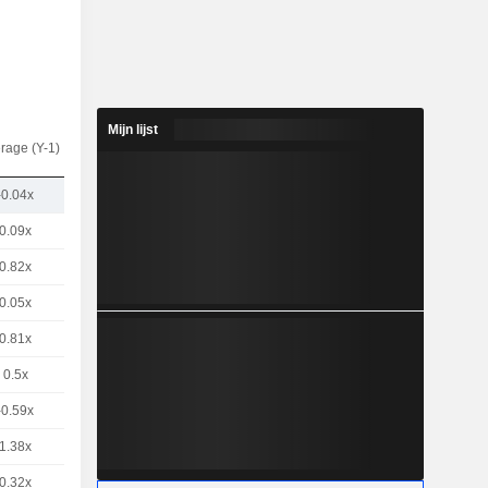
Mijn lijst
rage (Y-1)
-0.04x
0.09x
0.82x
0.05x
0.81x
0.5x
-0.59x
1.38x
0.32x