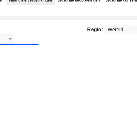
en
Financiële vergelijkingen
Sectorale beoordelingen
Sectorale consen
Regio: