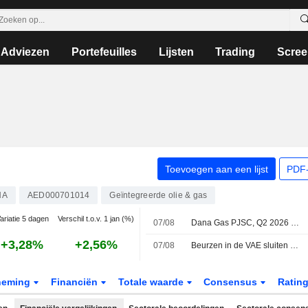
Adviezen
Portefeuilles
Lijsten
Trading
Scree
Toevoegen aan een lijst
PDF-
NA
AED000701014
Geïntegreerde olie & gas
ariatie 5 dagen
Verschil t.o.v. 1 jan (%)
07/08
Dana Gas PJSC, Q2 2026 Earnings Call, Aug 07, 2026
+3,28%
+2,56%
07/08
Beurzen in de VAE sluiten verdeeld terwijl bedrijfsresultaten centraal staan
neming
Financiën
Totale waarde
Consensus
Ratin