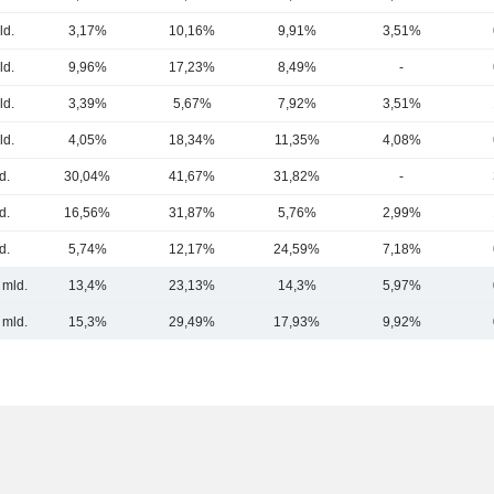
ld.
3,17%
10,16%
9,91%
3,51%
ld.
9,96%
17,23%
8,49%
-
ld.
3,39%
5,67%
7,92%
3,51%
ld.
4,05%
18,34%
11,35%
4,08%
d.
30,04%
41,67%
31,82%
-
d.
16,56%
31,87%
5,76%
2,99%
d.
5,74%
12,17%
24,59%
7,18%
 mld.
13,4%
23,13%
14,3%
5,97%
 mld.
15,3%
29,49%
17,93%
9,92%