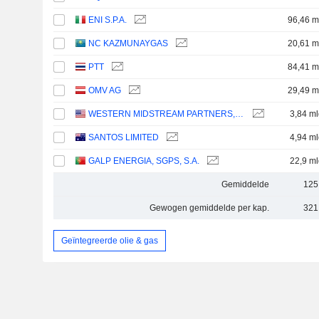
ENI S.P.A.
96,46 m
NC KAZMUNAYGAS
20,61 m
PTT
84,41 m
OMV AG
29,49 m
WESTERN MIDSTREAM PARTNERS, LP
3,84 ml
SANTOS LIMITED
4,94 ml
GALP ENERGIA, SGPS, S.A.
22,9 ml
Gemiddelde
125
Gewogen gemiddelde per kap.
321
Geïntegreerde olie & gas