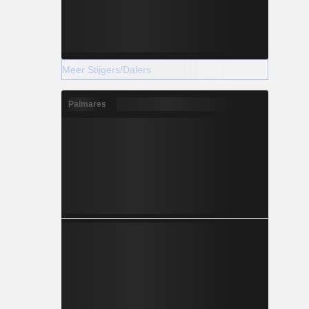
Meer Stijgers/Dalers
Palmares