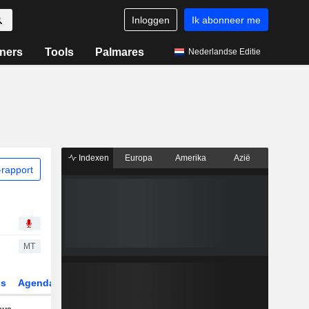
Inloggen
Ik abonneer me
ners
Tools
Palmares
Nederlandse Editie
Indexen
Europa
Amerika
Azië
rapport
MT
gs
Agenda
Sector
Derivaten
ETF's