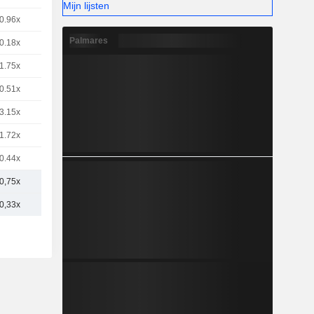
Mijn lijsten
0.96x
Palmares
0.18x
1.75x
0.51x
3.15x
1.72x
0.44x
0,75x
0,33x