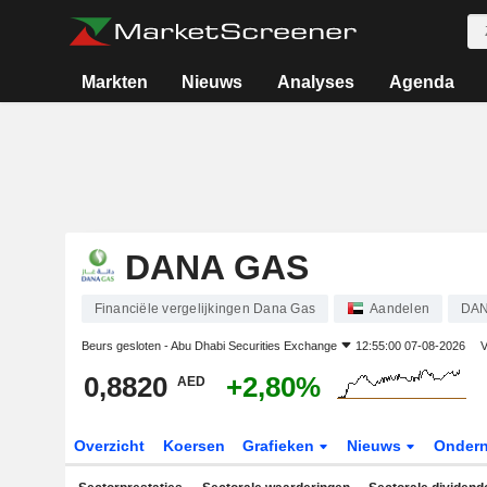
Markten
Nieuws
Analyses
Agenda
DANA GAS
Financiële vergelijkingen Dana Gas
Aandelen
DA
Beurs gesloten -
Abu Dhabi Securities Exchange
12:55:00 07-08-2026
V
0,8820
+2,80%
AED
Overzicht
Koersen
Grafieken
Nieuws
Onder