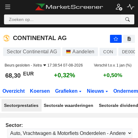
CONTINENTAL AG
68,30
€
+0,32%
CONTINENTAL AG
Sector Continental AG
Aandelen
CON
DE0005
Beurs gesloten -
Xetra
17:38:54 07-08-2026
Verschil t.o.v. 1 jan (%)
EUR
+0,32%
68,30
+0,50%
Overzicht
Koersen
Grafieken
Nieuws
Ondernem
Sectorprestaties
Sectorale waarderingen
Sectorale dividen
Sector: