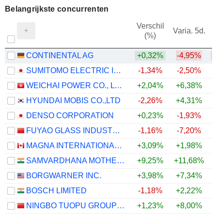
Belangrijkste concurrenten
Verschil
Varia. 5d.
(%)
1
CONTINENTAL AG
+0,32%
-4,95%
SUMITOMO ELECTRIC INDUSTRIES, LTD.
-1,34%
-2,50%
WEICHAI POWER CO., LTD.
+2,04%
+6,38%
HYUNDAI MOBIS CO.,LTD
-2,26%
+4,31%
DENSO CORPORATION
+0,23%
-1,93%
FUYAO GLASS INDUSTRY GROUP CO., LTD.
-1,16%
-7,20%
MAGNA INTERNATIONAL INC.
+3,09%
+1,98%
+
SAMVARDHANA MOTHERSON INTERNATIONAL LIMITED
+9,25%
+11,68%
+
BORGWARNER INC.
+3,98%
+7,34%
BOSCH LIMITED
-1,18%
+2,22%
NINGBO TUOPU GROUP CO.,LTD.
+1,23%
+8,00%