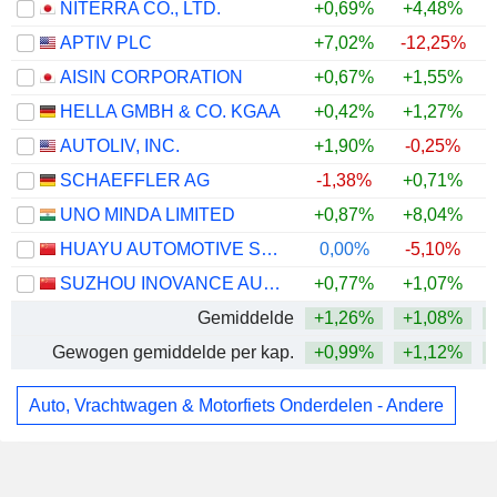
NITERRA CO., LTD.
+0,69%
+4,48%
APTIV PLC
+7,02%
-12,25%
AISIN CORPORATION
+0,67%
+1,55%
HELLA GMBH & CO. KGAA
+0,42%
+1,27%
AUTOLIV, INC.
+1,90%
-0,25%
SCHAEFFLER AG
-1,38%
+0,71%
UNO MINDA LIMITED
+0,87%
+8,04%
+
HUAYU AUTOMOTIVE SYSTEMS COMPANY LIMITED
0,00%
-5,10%
SUZHOU INOVANCE AUTOMOTIVE CO., LTD.
+0,77%
+1,07%
Gemiddelde
+1,26%
+1,08%
Gewogen gemiddelde per kap.
+0,99%
+1,12%
Auto, Vrachtwagen & Motorfiets Onderdelen - Andere