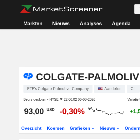
Markten
Nieuws
Analyses
Agenda
COLGATE-PALMOLIV
ETF's Colgate-Palmolive Company
Aandelen
CL
Beurs gesloten -
NYSE
22:00:02 06-08-2026
Variatie
93,00
-0,30%
USD
+1,
Overzicht
Koersen
Grafieken
Nieuws
Onder