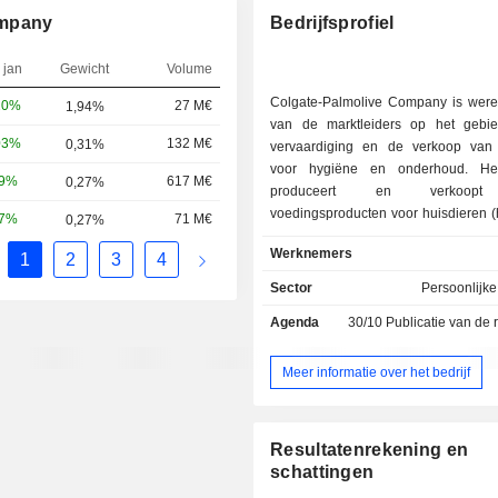
ompany
Bedrijfsprofiel
 jan
Gewicht
Volume
Colgate-Palmolive Company is were
20%
27 M€
1,94%
van de marktleiders op het gebi
03%
132 M€
0,31%
vervaardiging en de verkoop van
voor hygiëne en onderhoud. He
69%
617 M€
0,27%
produceert en verkoopt
voedingsproducten voor huisdieren 
87%
71 M€
0,27%
katten). De omzet per productfamili
Werknemers
1
2
3
4
volgt onderverdeeld: - hygiëne- en
onderhoudsproducten (77,4%): prod
Sector
Persoonlijk
mond- en tandhygiëne (ta
Agenda
30/10
Publicatie van de resultat
tandenborstels, mondwater, enz.; mer
voor lichaamsverzorging (zeep, 
shampoo, conditioners, de
Meer informatie over het bedrijf
scheerproducten, enz.; Palmolive, S
Softsoap, enz.), voor het onderhoud v
en de verzorging van het
Resultatenrekening en
(afwasmiddelen, reinigingsm
schattingen
ontvlekkingsmiddelen, wasver