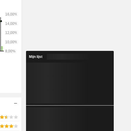
 Soupline,
rdeling van
a (25,7%),
lle Oceaan
en Eurazië
Mijn lijst