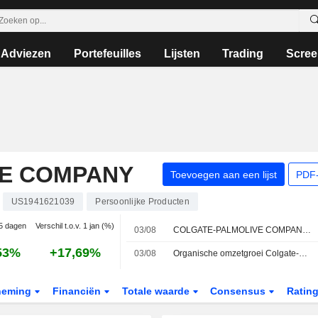
Adviezen
Portefeuilles
Lijsten
Trading
Scree
E COMPANY
Toevoegen aan een lijst
PDF-
US1941621039
Persoonlijke Producten
 5 dagen
Verschil t.o.v. 1 jan (%)
03/08
COLGATE-PALMOLIVE COMPANY : UBS herhaalt koopadvies
53%
+17,69%
03/08
Organische omzetgroei Colgate-Palmolive keert in tweede helft 2026 en 2027 terug naar 3% tot 4%, aldus Morgan Stanley
neming
Financiën
Totale waarde
Consensus
Ratin