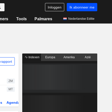
Inloggen
Ik abonneer me
ners
Tools
Palmares
Nederlandse Editie
Indexen
Europa
Amerika
Azië
rapport
ZM
MT
gs
Agenda
Sector
Derivaten
ETF's