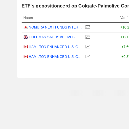
ETF's gepositioneerd op Colgate-Palmolive C
Naam
Var. 1
NOMURA NEXT FUNDS INTERNATIONAL EQUITY MSCI-KOKUSAI (YEN-HEDGED) ETF - JPY
+10,
GOLDMAN SACHS ACTIVEBETA PARIS-ALIGNED SUSTAINABLE US LARGE CAP EQUITY UCITS ETF - USD
+12,
HAMILTON ENHANCED U.S. COVERED CALL ETF - CAD HEDGED
+7,
HAMILTON ENHANCED U.S. COVERED CALL ETF - USD
+9,