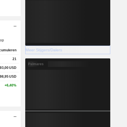
op
Meer Stijgers/Dalers
cumuleren
21
Palmares
93,00
USD
98,95
USD
+6,40%