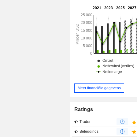
bleekmiddel, enz.; Palmolive, Ajax,
Suavitel, enz.). De geografische ve
de omzet is als volgt: Noord-Amerik
Latijns-Amerika (30,3%), Azië-Sti
(18,8%), Europa (17,8%), Afrika 
(7,4%); - voeding voor honden en katten (22,6%;
Hill's): wereldwijd nr. 1.
Meer financiële gegevens
Ratings
Trader
Beleggings