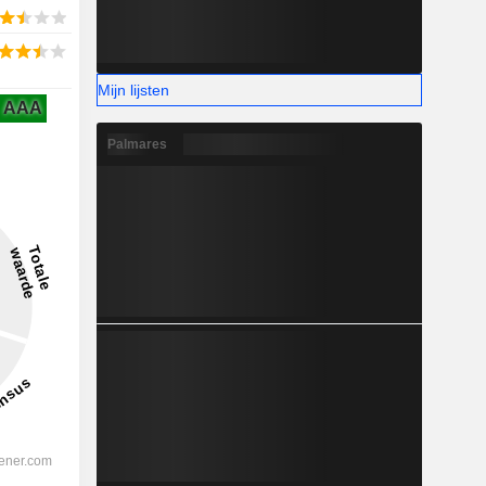
Mijn lijsten
AAA
Palmares