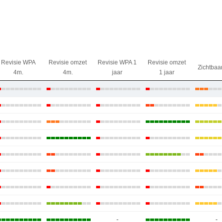
Revisie WPA
Revisie omzet
Revisie WPA 1
Revisie omzet
Zichtbaa
4m.
4m.
jaar
1 jaar
-
-