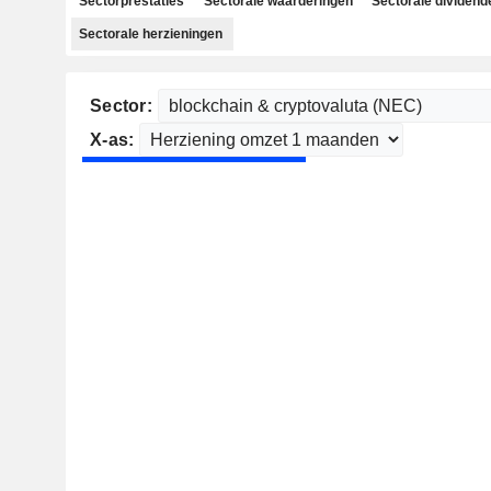
Sectorprestaties
Sectorale waarderingen
Sectorale dividend
Sectorale herzieningen
Sector:
X-as: