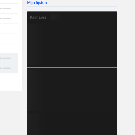
Mijn lijsten
4
Palmares
9
1
1
1
8
19