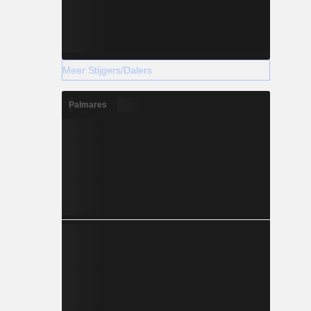
Meer Stijgers/Dalers
Palmares