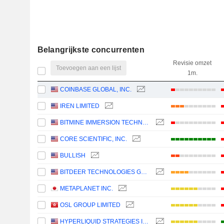
Belangrijkste concurrenten
Revisie omzet
Toevoegen aan een lijst
1m.
COINBASE GLOBAL, INC.
IREN LIMITED
BITMINE IMMERSION TECHNOLOGIES, INC.
CORE SCIENTIFIC, INC.
BULLISH
BITDEER TECHNOLOGIES GROUP
METAPLANET INC.
OSL GROUP LIMITED
HYPERLIQUID STRATEGIES INC.