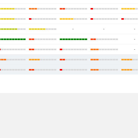
-
-
-
-
-