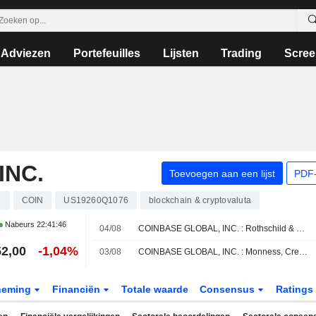
Adviezen
Portefeuilles
Lijsten
Trading
Scree
INC.
Toevoegen aan een lijst
PDF-
n
COIN
US19260Q1076
blockchain & cryptovaluta
Nabeurs
22:41:46
04/08
COINBASE GLOBAL, INC. : Rothschild & Co Redburn herhaalt koopadvies
2,00
-1,04%
03/08
COINBASE GLOBAL, INC. : Monness, Crespi, Hardt is nog steeds negatief gestemd
neming
Financiën
Totale waarde
Consensus
Ratings