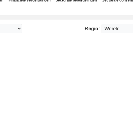
en
Financiële vergelijkingen
Sectorale beoordelingen
Sectorale consen
Regio: