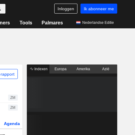
Inloggen
Ik abonneer me
ners
Tools
Palmares
Nederlandse Editie
Indexen
Europa
Amerika
Azië
rapport
ZM
ZM
Agenda
Sector
Derivaten
ETF's