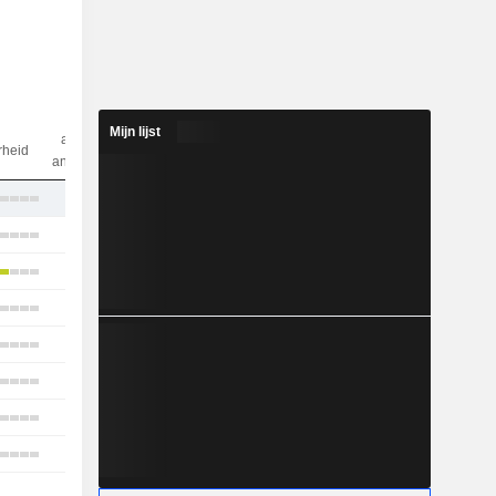
Mijn lijst
aantal
rheid
analisten
29
15
3
16
9
12
2
2
3