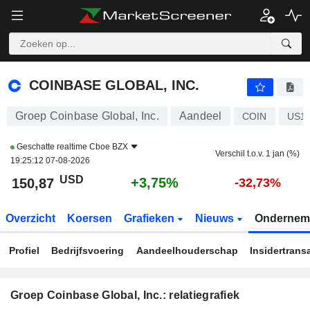
COINBASE GLOBAL, INC.
150,87
$
+3,75%
COINBASE GLOBAL, INC.
Groep Coinbase Global, Inc.
Aandeel
COIN
US1
Geschatte realtime
Cboe BZX
Verschil t.o.v. 1 jan (%)
19:25:12 07-08-2026
USD
+3,75%
150,87
-32,73%
Overzicht
Koersen
Grafieken
Nieuws
Ondernem
Profiel
Bedrijfsvoering
Aandeelhouderschap
Insidertrans
Groep Coinbase Global, Inc.: relatiegrafiek