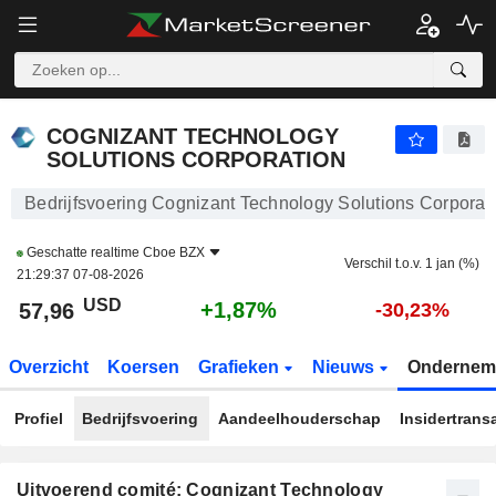
COGNIZANT TECHNOLOGY SOLUTIONS CORPORATION
57,96
$
+1,87%
COGNIZANT TECHNOLOGY
SOLUTIONS CORPORATION
Bedrijfsvoering Cognizant Technology Solutions Corporat
Geschatte realtime
Cboe BZX
Verschil t.o.v. 1 jan (%)
21:29:37 07-08-2026
USD
+1,87%
57,96
-30,23%
Overzicht
Koersen
Grafieken
Nieuws
Ondernem
Profiel
Bedrijfsvoering
Aandeelhouderschap
Insidertrans
Uitvoerend comité: Cognizant Technology