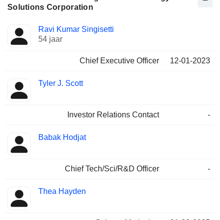
Solutions Corporation
Beklede
Ravi Kumar Singisetti
Bedrijfsleider
functies
54 jaar
Chief Executive Officer
12-01-2023
Tyler J. Scott
Investor Relations Contact
-
Babak Hodjat
Chief Tech/Sci/R&D Officer
-
Thea Hayden