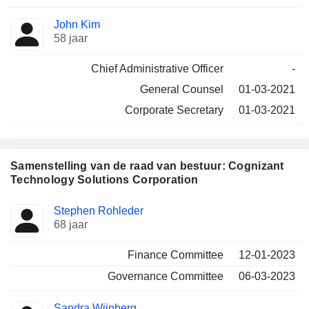
John Kim
58 jaar
Chief Administrative Officer
-
General Counsel
01-03-2021
Corporate Secretary
01-03-2021
Samenstelling van de raad van bestuur: Cognizant
Technology Solutions Corporation
Bestuurder
Raden
Stephen Rohleder
68 jaar
Finance Committee
12-01-2023
Governance Committee
06-03-2023
Sandra Wijnberg