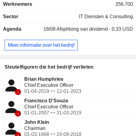
Werknemers
356.700
ERP-oplossingen, installatie van
besluitvormingsapplicaties. Verder biedt het concern
Sector
IT Diensten & Consulting
technologische adviezen; - onderhoudsdiensten. De omzet
per markt wordt uitgesplitst tussen gezondheid (30,1%),
Agenda
18/08
Afsplitsing van dividend - 0.33 USD
financiële diensten (29,2%), communicaties-media-
technologie (15,7%) en andere (25%). De geografische
verdeling van de omzet is als volgt: Noord-Amerika (74,8%),
Meer informatie over het bedrijf
Verenigd Koninkrijk (9,1%), Continentaal Europa (9,9%) en
andere (6,2%).
Sleutelfiguren die het bedrijf verlieten
Brian Humphries
Chief Executive Officer
-
01-04-2019
12-01-2023
Francisco D'Souza
Chief Executive Officer
-
01-01-2007
31-03-2019
John Klein
Chairman
-
01-03-1998
24-09-2018