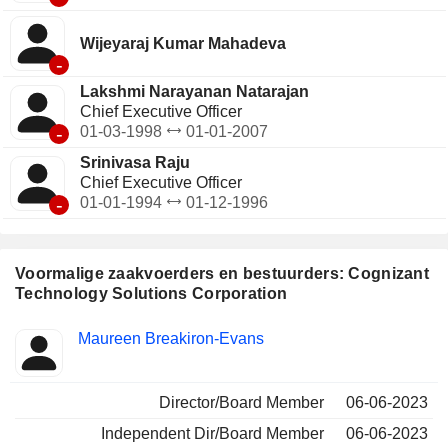
Wijeyaraj Kumar Mahadeva
-
Lakshmi Narayanan Natarajan
Chief Executive Officer
-
01-03-1998
01-01-2007
Srinivasa Raju
Chief Executive Officer
-
01-01-1994
01-12-1996
Voormalige zaakvoerders en bestuurders: Cognizant
Technology Solutions Corporation
Beklede
Maureen Breakiron-Evans
Insider
functies
Director/Board Member
06-06-2023
Independent Dir/Board Member
06-06-2023