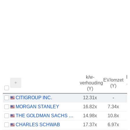
k/w-
B
EV/omzet
verhouding
/
(Y)
(Y)
CITIGROUP INC.
12.31x
-
MORGAN STANLEY
16.82x
7.34x
THE GOLDMAN SACHS GROUP, INC.
14.98x
10.8x
CHARLES SCHWAB
17.37x
6.97x