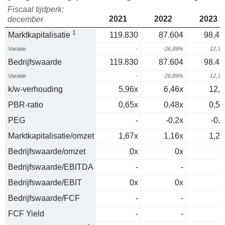
Fiscaal tijdperk:
2021
2022
2023
december
1
Marktkapitalisatie
119.830
87.604
98.45
Variatie
-
-26,89%
12,3
Bedrijfswaarde
119.830
87.604
98.45
Variatie
-
-26,89%
12,3
k/w-verhouding
5,96x
6,46x
12,7
PBR-ratio
0,65x
0,48x
0,52
PEG
-
-0,2x
-0,3
Marktkapitalisatie/omzet
1,67x
1,16x
1,25
Bedrijfswaarde/omzet
0x
0x
0
Bedrijfswaarde/EBITDA
-
-
Bedrijfswaarde/EBIT
0x
0x
0
Bedrijfswaarde/FCF
-
-
FCF Yield
-
-