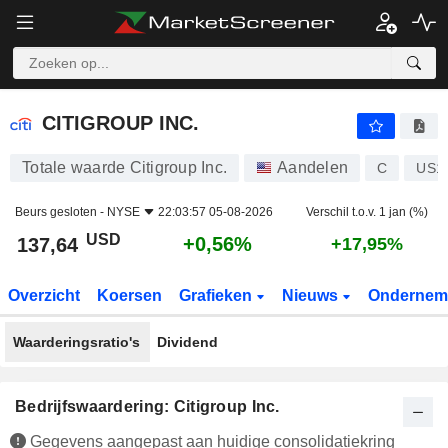
CITIGROUP INC.
137,64
$
+0,56%
CITIGROUP INC.
Totale waarde Citigroup Inc.
Aandelen
C
US1
Beurs gesloten -
NYSE
22:03:57 05-08-2026
Verschil t.o.v. 1 jan (%)
USD
+0,56%
137,64
+17,95%
Overzicht
Koersen
Grafieken
Nieuws
Ondernem
Waarderingsratio's
Dividend
Bedrijfswaardering: Citigroup Inc.
Gegevens aangepast aan huidige consolidatiekring