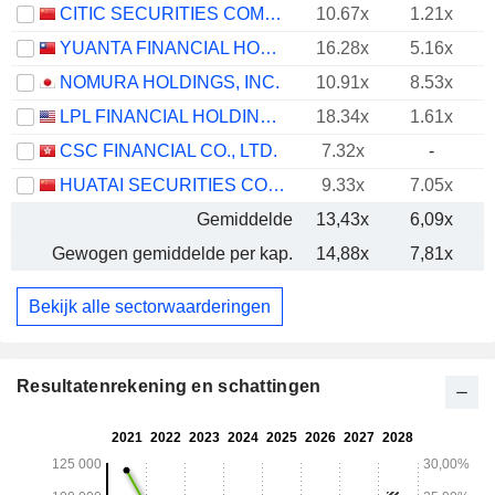
CITIC SECURITIES COMPANY LIMITED
10.67x
1.21x
YUANTA FINANCIAL HOLDING CO., LTD.
16.28x
5.16x
NOMURA HOLDINGS, INC.
10.91x
8.53x
LPL FINANCIAL HOLDINGS INC.
18.34x
1.61x
CSC FINANCIAL CO., LTD.
7.32x
-
HUATAI SECURITIES CO., LTD.
9.33x
7.05x
Gemiddelde
13,43x
6,09x
Gewogen gemiddelde per kap.
14,88x
7,81x
Bekijk alle sectorwaarderingen
Resultatenrekening en schattingen