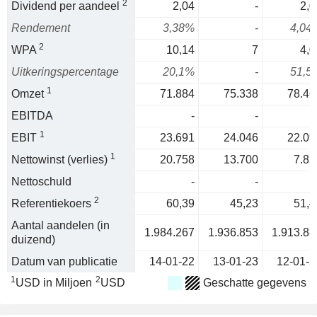
2
Dividend per aandeel
2,04
-
2,0
Rendement
3,38%
-
4,04
2
WPA
10,14
7
4,0
Uitkeringspercentage
20,1%
-
51,5
1
Omzet
71.884
75.338
78.46
EBITDA
-
-
1
EBIT
23.691
24.046
22.09
1
Nettowinst (verlies)
20.758
13.700
7.85
Nettoschuld
-
-
2
Referentiekoers
60,39
45,23
51,4
Aantal aandelen (in
1.984.267
1.936.853
1.913.88
duizend)
Datum van publicatie
14-01-22
13-01-23
12-01-2
1
2
USD in Miljoen
USD
Geschatte gegevens