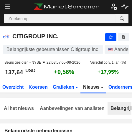
CITIGROUP INC.
137,64
$
+0,56%
CITIGROUP INC.
Belangrijkste gebeurtenissen Citigroup Inc.
Aandel
Beurs gesloten -
NYSE
22:03:57 05-08-2026
Verschil t.o.v. 1 jan (%)
USD
+0,56%
137,64
+17,95%
Overzicht
Koersen
Grafieken
Nieuws
Ondernem
Al het nieuws
Aanbevelingen van analisten
Belangrij
Belangrijkste gebeurtenissen