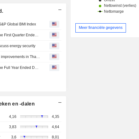
d.
S&P Global BMI Index
Meer financiële gegevens
CITIC Niya Wine Co., Ltd. Reports Earnings Results for the First Quarter Ended March 31, 2026
iscuss energy security
Thailand says China foreign minister expressed hope for improvements in Thai-Cambodia relations
CITIC Niya Wine Co., Ltd. Reports Earnings Results for the Full Year Ended December 31, 2025
eken en -dalen
4,16
4,35
3,83
4,64
r
3,6
8,01