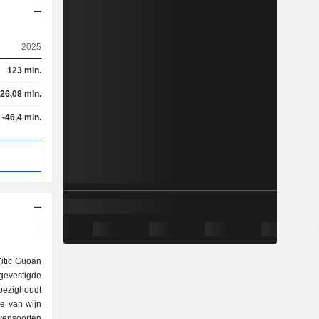
2025
123 mln.
-26,08 mln.
-46,4 mln.
itic Guoan
evestigde
bezighoudt
ie van wijn
vensoorten