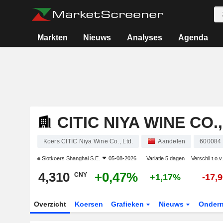
Markten
Nieuws
Analyses
Agenda
CITIC NIYA WINE CO.,
Koers CITIC Niya Wine Co., Ltd.
Aandelen
600084
Slotkoers
Shanghai S.E.
05-08-2026
Variatie 5 dagen
Verschil t.o.v
4,310
+0,47%
CNY
+1,17%
-17,
Overzicht
Koersen
Grafieken
Nieuws
Onder