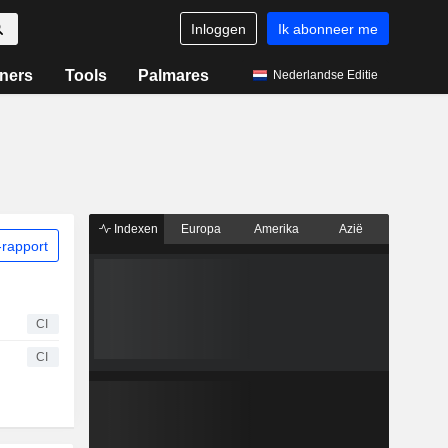
Inloggen
Ik abonneer me
ners
Tools
Palmares
Nederlandse Editie
Indexen
Europa
Amerika
Azië
rapport
CI
CI