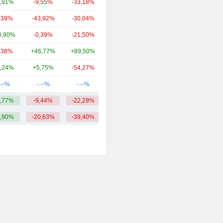
,91%
-9,55%
-33,18%
576 mln.
,39%
-43,92%
-30,04%
485 mln.
0,90%
-0,39%
-21,50%
375 mln.
,38%
+46,77%
+89,50%
272 mln.
,24%
+5,75%
-54,27%
252 mln.
.--%
-.--%
-.--%
211 mln.
,77%
-9,44%
-22,29%
797,12 mln.
,90%
-20,63%
-39,40%