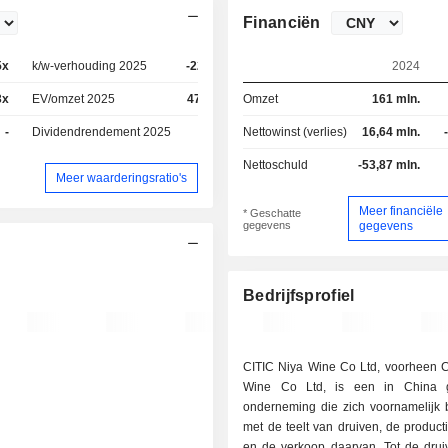
Financiën
5x
k/w-verhouding 2025
-226x
2024
3x
EV/omzet 2025
47,5x
Omzet
161 mln.
-
Dividendrendement 2025
-
Nettowinst (verlies)
16,64 mln.
Nettoschuld
-53,87 mln.
Meer waarderingsratio's
Meer financiële
* Geschatte
gegevens
gegevens
Bedrijfsprofiel
CITIC Niya Wine Co Ltd, voorheen C
Wine Co Ltd, is een in China g
onderneming die zich voornamelijk 
met de teelt van druiven, de product
en de verkoop daarvan. Tot de drui