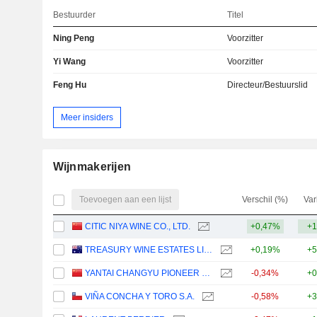
Bestuurder
Titel
Ning Peng
Voorzitter
Yi Wang
Voorzitter
Feng Hu
Directeur/Bestuurslid
Meer insiders
Wijnmakerijen
Toevoegen aan een lijst
Verschil (%)
Var
CITIC NIYA WINE CO., LTD.
+0,47%
+1
TREASURY WINE ESTATES LIMITED
+0,19%
+5
YANTAI CHANGYU PIONEER WINE COMPANY LIMITED
-0,34%
+0
VIÑA CONCHA Y TORO S.A.
-0,58%
+3