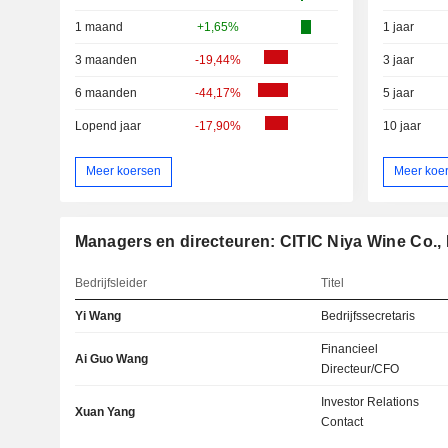
1 maand
+1,65%
1 jaar
3 maanden
-19,44%
3 jaar
6 maanden
-44,17%
5 jaar
Lopend jaar
-17,90%
10 jaar
Meer koersen
Meer koe
Managers en directeuren: CITIC Niya Wine Co., 
Bedrijfsleider
Titel
Yi Wang
Bedrijfssecretaris
Financieel
Ai Guo Wang
Directeur/CFO
Investor Relations
Xuan Yang
Contact