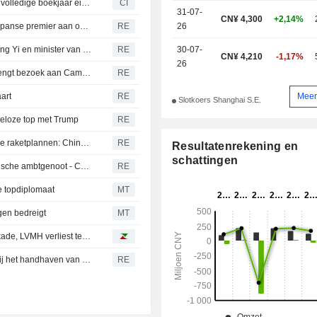
CITIC Niya Wine Co., Ltd. rapporteert resultaten over het volledige boekjaar eindigend op 31 december 2025
CI
31-07-
CN¥ 4,300
+2,14%
Chinees ministerie van Buitenlandse Zaken over offer Japanse premier aan oorlogsmonument: China spreekt krachtige veroordeling uit
RE
26
Chinees ministerie van Buitenlandse Zaken: Minister Wang Yi en minister van Defensie Dong Jun voeren 2+2 strategische dialoog in Cambodja
RE
30-07-
CN¥ 4,210
-1,17%
26
Chinees ministerie van Buitenlandse Zaken: Wang Yi brengt bezoek aan Cambodja, Thailand en Myanmar van 22 tot 26 april
RE
Meer
art
RE
Slotkoers Shanghai S.E.
keloze top met Trump
RE
Chinees ministerie van Buitenlandse Zaken over Japanse raketplannen: China is zeer bezorgd over relevante ontwikkelingen
RE
Resultatenrekening en
schattingen
Chinese minister van Buitenlandse Zaken ontmoet Russische ambtgenoot - CCTV
RE
se topdiplomaat
MT
gen bedreigt
MT
Europese beurzen veren op ondanks Amerikaanse blokkade, LVMH verliest terrein
Chinese minister van Buitenlandse Zaken: prioriteit ligt bij het handhaven van momentum voor staakt-het-vuren - Xinhua
RE