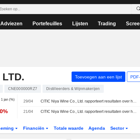
Adviezen
Portefeuilles
Lijsten
Trading
Scree
 LTD.
Toevoegen aan een lijst
PDF-
CNE000000RZ7
Distilleerders & Wijnmakerijen
. 1 jan (%)
29/04
CITIC Niya Wine Co., Ltd. rapporteert resultaten over het eerste kwartaal eindigend op 31 maart 2026
90%
21/04
CITIC Niya Wine Co., Ltd. rapporteert resultaten over het volledige boekjaar eindigend op 31 december 2025
neming
Financiën
Totale waarde
Agenda
Sector