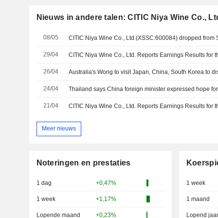
Nieuws in andere talen: CITIC Niya Wine Co., Lt
08/05
CITIC Niya Wine Co., Ltd.(XSSC:600084) dropped from 
29/04
26/04
Australia's Wong to visit Japan, China, South Korea to d
24/04
21/04
Meer nieuws
Noteringen en prestaties
Koerspi
1 dag
+0,47%
1 week
1 week
+1,17%
1 maand
Lopende maand
+0,23%
Lopend jaa