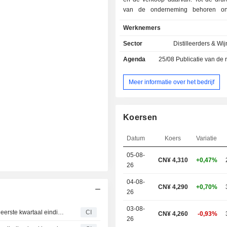
van de onderneming behoren o
Cabernet Sauvignon, Merlot, Cha
Werknemers
Marselan. De wijnmerken 
voornamelijk NIYA, WEST R
Sector
Distilleerders & Wi
SUNTIME, die respectievelijk he
Agenda
25/08
Publicatie van de resultat
midden- tot lagere en originel
bestrijken. Het bedrijf is voornamelij
het Chinese vasteland.
Meer informatie over het bedrijf
Koersen
Datum
Koers
Variatie
05-08-
CN¥ 4,310
+0,47%
26
04-08-
CN¥ 4,290
+0,70%
26
03-08-
CITIC Niya Wine Co., Ltd. rapporteert resultaten over het eerste kwartaal eindigend op 31 maart 2026
CI
CN¥ 4,260
-0,93%
26