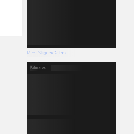
Meer Stijgers/Dalers
Palmares