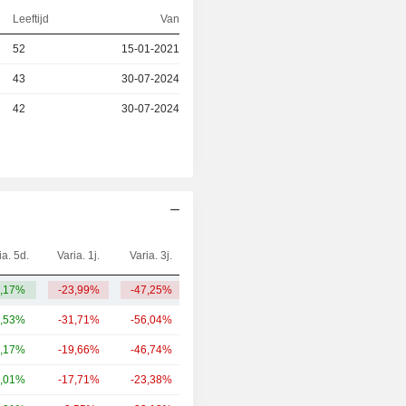
Leeftijd
Van
52
15-01-2021
43
30-07-2024
42
30-07-2024
ia. 5d.
Varia. 1j.
Varia. 3j.
Kap.($)
,17%
-23,99%
-47,25%
717 mln.
,53%
-31,71%
-56,04%
2,98 mld.
,17%
-19,66%
-46,74%
1,41 mld.
,01%
-17,71%
-23,38%
693 mln.