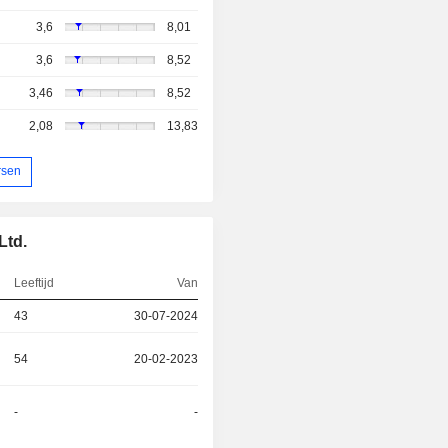
3,6
8,01
3,6
8,52
3,46
8,52
2,08
13,83
rsen
Ltd.
Leeftijd
Van
43
30-07-2024
54
20-02-2023
-
-