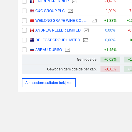
LAURENT-PERRIER
-0,47%
+1
C&C GROUP PLC
-1,91%
-7
WEILONG GRAPE WINE CO., LTD
+1,33%
+1
ANDREW PELLER LIMITED
0,00%
-0
DELEGAT GROUP LIMITED
0,00%
+0
ABRAU-DURSO
+1,45%
-
Gemiddelde
+0,02%
+1
Gewogen gemiddelde per kap.
-0,01%
+1
Alle sectorresultaten bekijken