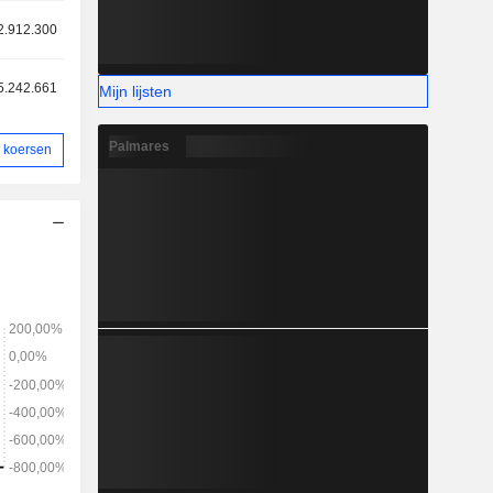
2.912.300
5.242.661
Mijn lijsten
Palmares
 koersen