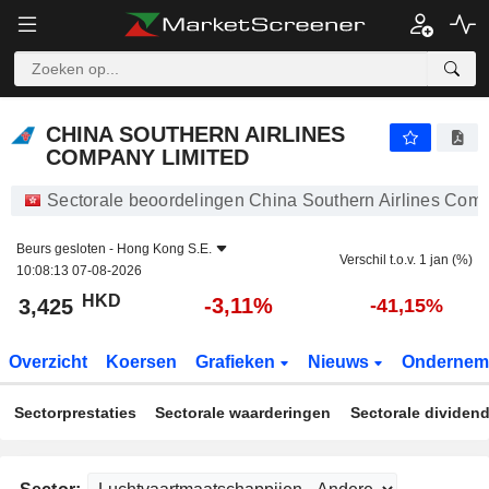
CHINA SOUTHERN AIRLINES COMPANY LIMITED
3,425
$
-3,11%
CHINA SOUTHERN AIRLINES
COMPANY LIMITED
Sectorale beoordelingen China Southern Airlines Com
Beurs gesloten -
Hong Kong S.E.
Verschil t.o.v. 1 jan (%)
10:08:13 07-08-2026
HKD
-3,11%
3,425
-41,15%
Overzicht
Koersen
Grafieken
Nieuws
Ondernem
Sectorprestaties
Sectorale waarderingen
Sectorale dividen