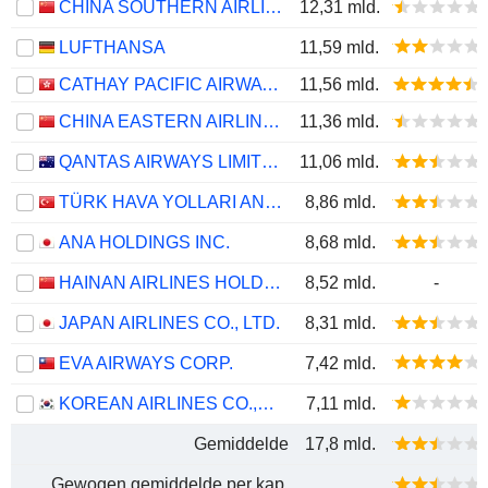
CHINA SOUTHERN AIRLINES COMPANY LIMITED
12,31 mld.
LUFTHANSA
11,59 mld.
CATHAY PACIFIC AIRWAYS LIMITED
11,56 mld.
CHINA EASTERN AIRLINES CORPORATION LIMITED
11,36 mld.
QANTAS AIRWAYS LIMITED
11,06 mld.
TÜRK HAVA YOLLARI ANONIM ORTAKLIGI
8,86 mld.
ANA HOLDINGS INC.
8,68 mld.
HAINAN AIRLINES HOLDING CO., LTD.
8,52 mld.
-
JAPAN AIRLINES CO., LTD.
8,31 mld.
EVA AIRWAYS CORP.
7,42 mld.
KOREAN AIRLINES CO.,LTD.
7,11 mld.
Gemiddelde
17,8 mld.
Gewogen gemiddelde per kap.