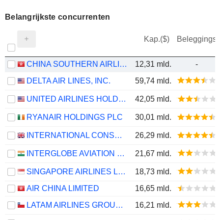
Belangrijkste concurrenten
Kap.($)
Beleggings
CHINA SOUTHERN AIRLINES COMPANY LIMITED
12,31 mld.
-
DELTA AIR LINES, INC.
59,74 mld.
UNITED AIRLINES HOLDINGS, INC.
42,05 mld.
RYANAIR HOLDINGS PLC
30,01 mld.
INTERNATIONAL CONSOLIDATED AIRLINES GROUP, S.A.
26,29 mld.
INTERGLOBE AVIATION LIMITED
21,67 mld.
SINGAPORE AIRLINES LIMITED
18,73 mld.
AIR CHINA LIMITED
16,65 mld.
LATAM AIRLINES GROUP S.A.
16,21 mld.