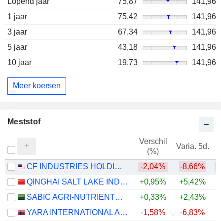
Lopend jaar
75,87
141,96
1 jaar
75,42
141,96
3 jaar
67,34
141,96
5 jaar
43,18
141,96
10 jaar
19,73
141,96
Meer koersen
Meststof
Verschil
Varia. 5d.
V
(%)
CF INDUSTRIES HOLDINGS, INC.
-2,04%
-8,66%
+
QINGHAI SALT LAKE INDUSTRY CO.,LTD
+0,95%
+5,42%
+
SABIC AGRI-NUTRIENTS COMPANY
+0,33%
+2,43%
YARA INTERNATIONAL ASA
-1,58%
-6,83%
+