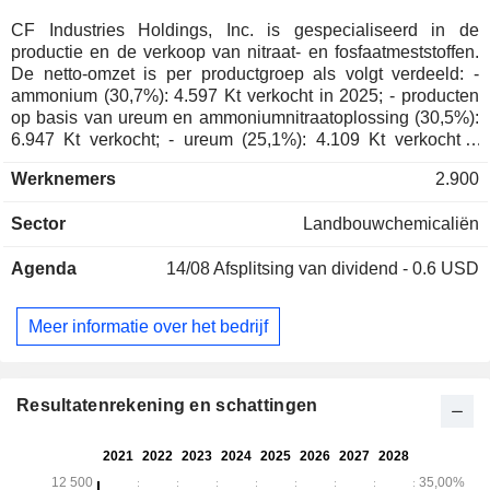
CF Industries Holdings, Inc. is gespecialiseerd in de
productie en de verkoop van nitraat- en fosfaatmeststoffen.
De netto-omzet is per productgroep als volgt verdeeld: -
ammonium (30,7%): 4.597 Kt verkocht in 2025; - producten
op basis van ureum en ammoniumnitraatoplossing (30,5%):
6.947 Kt verkocht; - ureum (25,1%): 4.109 Kt verkocht; -
ammoniumnitraat (6%): 1.327 Kt verkocht; - overige (7,7%).
Werknemers
2.900
De netto-omzet is geografisch als volgt verdeeld: de
Verenigde Staten (75,4%), Canada (8,4%), Noord-Amerika
Sector
Landbouwchemicaliën
(0,8%), het Verenigd Koninkrijk (5,3%) en overige (10,1%).
Agenda
14/08
Afsplitsing van dividend - 0.6 USD
Meer informatie over het bedrijf
Resultatenrekening en schattingen