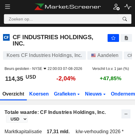
CF INDUSTRIES HOLDINGS, INC.
114,35
$
-2,04%
CF INDUSTRIES HOLDINGS,
INC.
Koers CF Industries Holdings, Inc.
Aandelen
CF
Beurs gesloten -
NYSE
22:00:03 07-08-2026
Verschil t.o.v. 1 jan (%)
USD
-2,04%
114,35
+47,85%
Overzicht
Koersen
Grafieken
Nieuws
Ondernem
Totale waarde: CF Industries Holdings, Inc.
Marktkapitalisatie
17,31 mld.
k/w-verhouding 2026 *