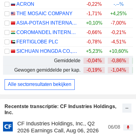
ACRON
-0,22%
-.--%
THE MOSAIC COMPANY
-1,71%
+4,25%
ASIA-POTASH INTERNATIONAL INVESTMENT (GUANGZHOU)CO.,LTD.
+0,10%
-7,00%
+
COROMANDEL INTERNATIONAL LIMITED
-0,66%
-0,21%
FERTIGLOBE PLC
-0,78%
-4,51%
SICHUAN HONGDA CO.,LTD
+5,23%
+10,60%
+
Gemiddelde
-0,04%
-0,86%
+
Gewogen gemiddelde per kap.
-0,19%
-1,04%
+
Alle sectorresultaten bekijken
Recentste transcriptie: CF Industries Holdings,
Inc.
CF Industries Holdings, Inc., Q2
06/08
2026 Earnings Call, Aug 06, 2026