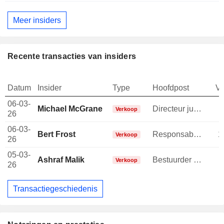
Meer insiders
Recente transacties van insiders
Datum
Insider
Type
Hoofdpost
V
06-03-
Michael McGrane
Directeur juridische afdeling
Verkoop
26
06-03-
Bert Frost
Responsable ventes & marketing
1
Verkoop
26
05-03-
Ashraf Malik
Bestuurder / senior manager
Verkoop
26
Transactiegeschiedenis