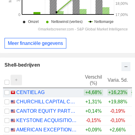
Meer financiële gegevens
Shell-bedrijven
Verschil
Varia. 5d.
V
(%)
CENTIEL AG
+4,68%
+16,23%
+
CHURCHILL CAPITAL CORP XI
+1,31%
+19,88%
CANTOR EQUITY PARTNERS IV, INC.
+0,14%
-0,19%
KEYSTONE ACQUISITION CORP.
-0,15%
-0,10%
AMERICAN EXCEPTIONALISM ACQUISITION CORP. A
+0,09%
+2,66%