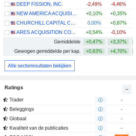
DEEP FISSION, INC.
-2,49%
-4,46%
NEW AMERICA ACQUISITION I CORP.
+0,10%
+0,35%
CHURCHILL CAPITAL CORP XIII
0,00%
+0,87%
ARES ACQUISITION CORPORATION III
+0,54%
-0,10%
Gemiddelde
+0,47%
+3,37%
+
Gewogen gemiddelde per kap.
+0,63%
+4,70%
+
Alle sectorresultaten bekijken
Ratings
Trader
-
Beleggings
-
Globaal
-
Kwaliteit van de publicaties
-