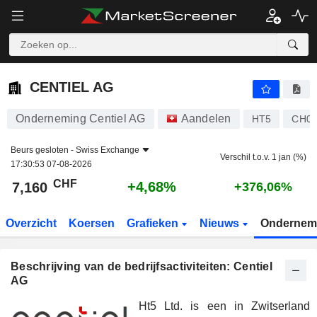
CENTIEL AG
7,160
CHF
+4,68%
CENTIEL AG
Onderneming Centiel AG
Aandelen
HT5
CH00
Beurs gesloten -
Swiss Exchange
Verschil t.o.v. 1 jan (%)
17:30:53 07-08-2026
CHF
+4,68%
7,160
+376,06%
Overzicht
Koersen
Grafieken
Nieuws
Ondernem
Beschrijving van de bedrijfsactiviteiten: Centiel
AG
Ht5 Ltd. is een in Zwitserland