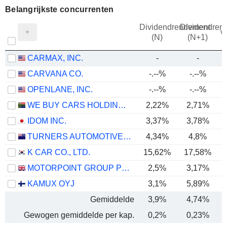
Belangrijkste concurrenten
Dividendrendement
Dividendren
v
(N)
(N+1)
CARMAX, INC.
-
-
CARVANA CO.
-.--%
-.--%
OPENLANE, INC.
-.--%
-.--%
WE BUY CARS HOLDINGS LIMITED
2,22%
2,71%
IDOM INC.
3,37%
3,78%
TURNERS AUTOMOTIVE GROUP LIMITED
4,34%
4,8%
K CAR CO., LTD.
15,62%
17,58%
MOTORPOINT GROUP PLC
2,5%
3,17%
KAMUX OYJ
3,1%
5,89%
Gemiddelde
3,9%
4,74%
Gewogen gemiddelde per kap.
0,2%
0,23%