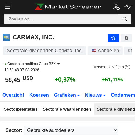
CARMAX, INC.
58,44
$
+0,65%
CARMAX, INC.
Sectorale dividenden CarMax, Inc.
Aandelen
KM
Geschatte realtime
Cboe BZX
Verschil t.o.v. 1 jan (%)
19:51:48 07-08-2026
USD
+0,67%
58,45
+51,11%
Overzicht
Koersen
Grafieken
Nieuws
Ondernem
Sectorprestaties
Sectorale waarderingen
Sectorale dividen
Sector: