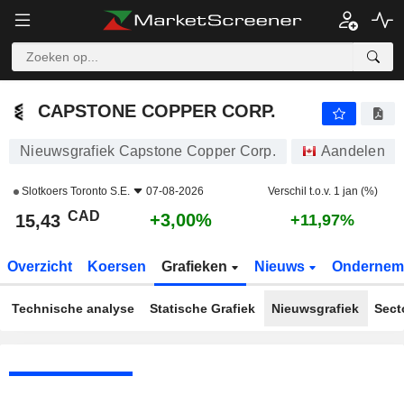
CAPSTONE COPPER CORP.
15,43
$
+3,00%
CAPSTONE COPPER CORP.
Nieuwsgrafiek Capstone Copper Corp.
Aandelen
Slotkoers
Toronto S.E.
07-08-2026
Verschil t.o.v. 1 jan (%)
CAD
+3,00%
15,43
+11,97%
Overzicht
Koersen
Grafieken
Nieuws
Ondernem
Technische analyse
Statische Grafiek
Nieuwsgrafiek
Sect