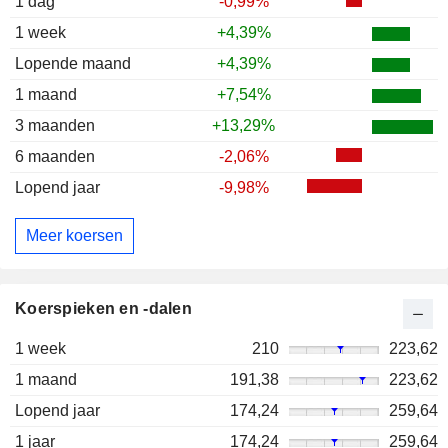
1 dag
-0,99%
1 week
+4,39%
Lopende maand
+4,39%
1 maand
+7,54%
3 maanden
+13,29%
6 maanden
-2,06%
Lopend jaar
-9,98%
Meer koersen
Koerspieken en -dalen
1 week
210
223,62
1 maand
191,38
223,62
Lopend jaar
174,24
259,64
1 jaar
174,24
259,64