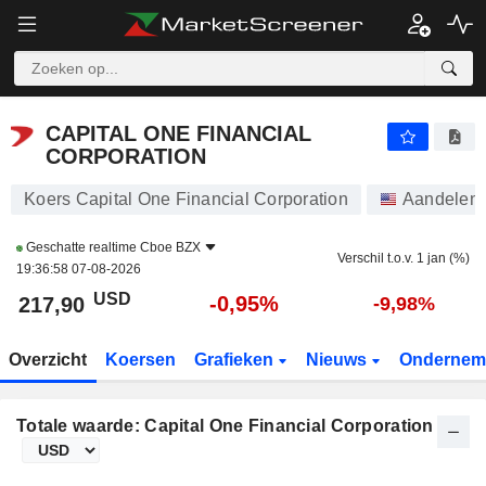
CAPITAL ONE FINANCIAL CORPORATION
217,90
$
-0,95%
CAPITAL ONE FINANCIAL
CORPORATION
Koers Capital One Financial Corporation
Aandelen
Geschatte realtime
Cboe BZX
Verschil t.o.v. 1 jan (%)
19:36:58 07-08-2026
USD
-0,95%
217,90
-9,98%
Overzicht
Koersen
Grafieken
Nieuws
Ondernem
Totale waarde: Capital One Financial Corporation