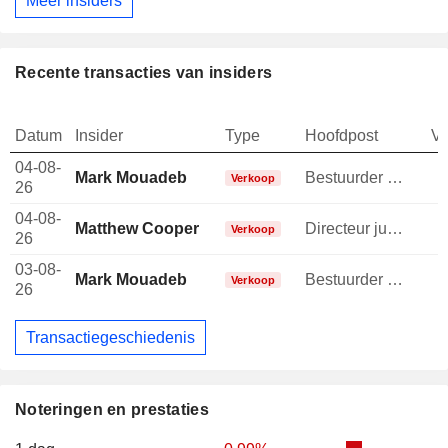
Meer insiders
Recente transacties van insiders
Datum
Insider
Type
Hoofdpost
V
04-08-
Mark Mouadeb
Bestuurder / senior manager
-
Verkoop
26
04-08-
Matthew Cooper
Directeur juridische afdeling
-
Verkoop
26
03-08-
Mark Mouadeb
Bestuurder / senior manager
Verkoop
26
Transactiegeschiedenis
Noteringen en prestaties