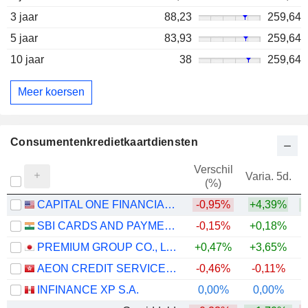
3 jaar
88,23
259,64
5 jaar
83,93
259,64
10 jaar
38
259,64
Meer koersen
Consumentenkredietkaartdiensten
Verschil
Varia. 5d.
V
(%)
CAPITAL ONE FINANCIAL CORPORATION
-0,95%
+4,39%
SBI CARDS AND PAYMENT SERVICES LIMITED
-0,15%
+0,18%
PREMIUM GROUP CO., LTD.
+0,47%
+3,65%
AEON CREDIT SERVICE (ASIA) COMPANY LIMITED
-0,46%
-0,11%
+
INFINANCE XP S.A.
0,00%
0,00%