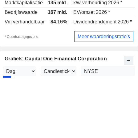
Marktkapitalisatie
135 mld.
k/w-verhouding 2026 *
Bedrijfswaarde
167 mld.
EV/omzet 2026 *
Vrij verhandelbaar
84,16%
Dividendrendement 2026 *
1
Meer waarderingsratio's
* Geschatte gegevens
Grafiek: Capital One Financial Corporation