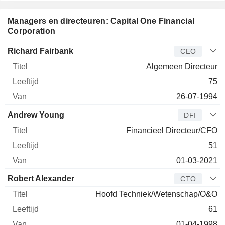
Managers en directeuren: Capital One Financial
Corporation
Bedrijfsleider
Titel
Leeftijd
Van
Richard Fairbank
CEO
Algemeen Directeur
75
26-07-1994
Andrew Young
DFI
Financieel Directeur/CFO
51
01-03-2021
Robert Alexander
CTO
Hoofd Techniek/Wetenschap/O&O
61
01-04-1998