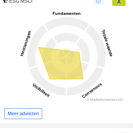
ESG MSCI
A
Meer adviezen