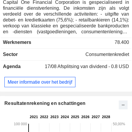
Capital One Financial Corporation is gespecialiseerd in
financiële dienstverlening. De inkomsten zijn als volgt
verdeeld over de verschillende activiteiten: - uitgifte van
debet- en kredietkaarten (75,6%); - retailbankieren (14,1%):
verkoop van klassieke en gespecialiseerde bankproducten
en -diensten (vastgoedleningen, consumentenleningen,
enz.) voor particulieren en bedrijven; - zakelijk bankieren
Werknemers
78.400
(10,3%).
Sector
Consumentenkrediet
Agenda
17/08
Afsplitsing van dividend - 0.8 USD
Meer informatie over het bedrijf
Resultatenrekening en schattingen