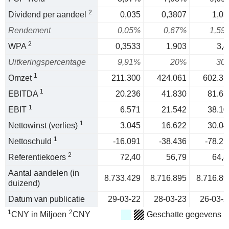
2
Dividend per aandeel
0,035
0,3807
1,03
Rendement
0,05%
0,67%
1,59
2
WPA
0,3533
1,903
3,4
Uitkeringspercentage
9,91%
20%
30
1
Omzet
211.300
424.061
602.31
1
EBITDA
20.236
41.830
81.65
1
EBIT
6.571
21.542
38.10
1
Nettowinst (verlies)
3.045
16.622
30.04
1
Nettoschuld
-16.091
-38.436
-78.21
2
Referentiekoers
72,40
56,79
64,8
Aantal aandelen (in
8.733.429
8.716.895
8.716.89
duizend)
Datum van publicatie
29-03-22
28-03-23
26-03-2
1
2
CNY in Miljoen
CNY
Geschatte gegevens