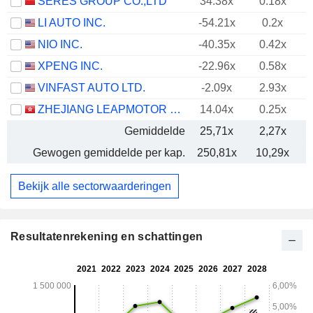
SERES GROUP CO.,LTD
34.38x
0.18x
LI AUTO INC.
-54.21x
0.2x
NIO INC.
-40.35x
0.42x
XPENG INC.
-22.96x
0.58x
VINFAST AUTO LTD.
-2.09x
2.93x
ZHEJIANG LEAPMOTOR TECHNOLOGY CO., LTD.
14.04x
0.25x
Gemiddelde
25,71x
2,27x
Gewogen gemiddelde per kap.
250,81x
10,29x
Bekijk alle sectorwaarderingen
Resultatenrekening en schattingen