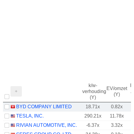
k/w-
B
EV/omzet
verhouding
/
(Y)
(Y)
BYD COMPANY LIMITED
18.71x
0.82x
TESLA, INC.
290.21x
11.78x
RIVIAN AUTOMOTIVE, INC.
-6.37x
3.32x