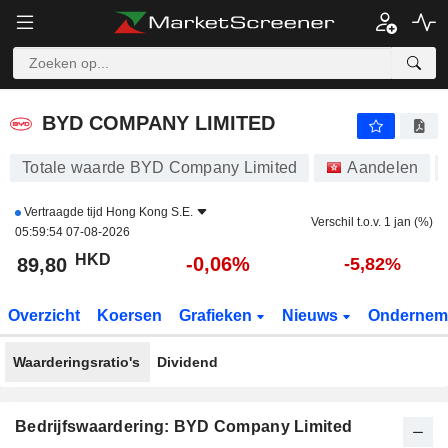
BYD COMPANY LIMITED
89,80
$
-0,06%
BYD COMPANY LIMITED
Totale waarde BYD Company Limited
Aandelen
Vertraagde tijd
Hong Kong S.E.
Verschil t.o.v. 1 jan (%)
05:59:54 07-08-2026
HKD
-0,06%
89,80
-5,82%
Overzicht
Koersen
Grafieken
Nieuws
Ondernem
Waarderingsratio's
Dividend
Bedrijfswaardering: BYD Company Limited