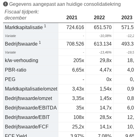
Gegevens aangepast aan huidige consolidatiekring
Fiscaal tijdperk:
2021
2022
2023
december
1
Marktkapitalisatie
724.616
651.570
571.59
Variatie
-
-10,08%
-12,2
1
Bedrijfswaarde
708.526
613.134
493.38
Variatie
-
-13,46%
-19,5
k/w-verhouding
205x
29,8x
18,9
PBR-ratio
6,65x
4,47x
4,07
PEG
-
0x
0,2
Marktkapitalisatie/omzet
3,43x
1,54x
0,95
Bedrijfswaarde/omzet
3,35x
1,45x
0,82
Bedrijfswaarde/EBITDA
35x
14,7x
6,04
Bedrijfswaarde/EBIT
108x
28,5x
12,9
Bedrijfswaarde/FCF
25,2x
14,1x
10,4
FCF Yield
3,97%
7,08%
9,65