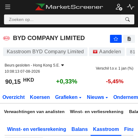
BYD COMPANY LIMITED
90,15
$
+0,33%
BYD COMPANY LIMITED
Kasstroom BYD Company Limited
Aandelen
812
Beurs gesloten -
Hong Kong S.E.
Verschil t.o.v. 1 jan (%)
10:08:13 07-08-2026
HKD
+0,33%
90,15
-5,45%
Overzicht
Koersen
Grafieken
Nieuws
Ondernem
Verwachtingen van analisten
Winst- en verliesrekening
Bal
Winst- en verliesrekening
Balans
Kasstroom
Financ