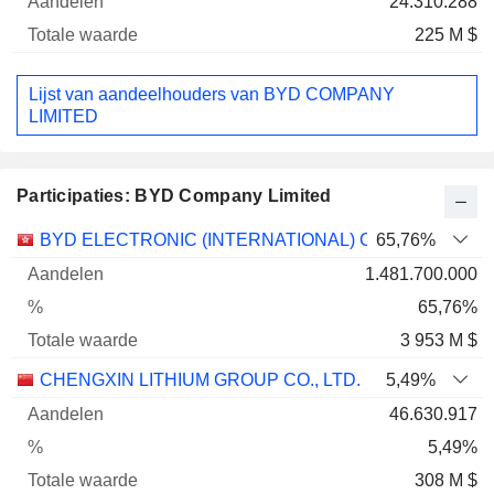
24.310.288
225 M $
Lijst van aandeelhouders van BYD COMPANY
LIMITED
Participaties: BYD Company Limited
Totale
BYD ELECTRONIC (INTERNATIONAL) COMPANY LIMI
65,76%
Naam
Aandelen
%
waarde
1.481.700.000
65,76%
3 953 M $
CHENGXIN LITHIUM GROUP CO., LTD.
5,49%
46.630.917
5,49%
308 M $