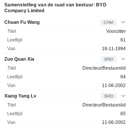
Samenstelling van de raad van bestuur: BYD
Company Limited
Bestuurder
Titel
Leeftijd
Van
Chuan Fu Wang
CHM
Voorzitter
61
18-11-1994
Zuo Quan Xia
BRD
Directeur/Bestuurslid
64
11-06-2002
Xiang Yang Lv
BRD
Directeur/Bestuurslid
65
11-06-2002