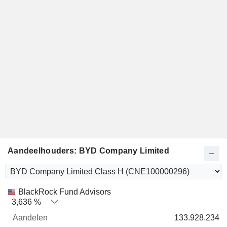
Aandeelhouders: BYD Company Limited
Totale
BlackRock Fund Advisors
Naam
Aandelen
%
waarde
3,636 %
133.928.234