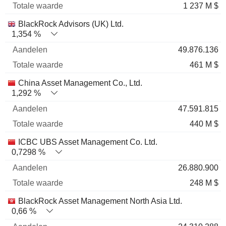
1 237 M $
BlackRock Advisors (UK) Ltd.
1,354 %
49.876.136
461 M $
China Asset Management Co., Ltd.
1,292 %
47.591.815
440 M $
ICBC UBS Asset Management Co. Ltd.
0,7298 %
26.880.900
248 M $
BlackRock Asset Management North Asia Ltd.
0,66 %