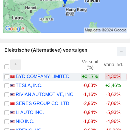
Elektrische (Alternatieve) voertuigen
Verschil
Varia. 5d.
V
(%)
BYD COMPANY LIMITED
+0,17%
-4,30%
TESLA, INC.
-0,63%
+3,46%
RIVIAN AUTOMOTIVE, INC.
-1,16%
-8,62%
+
SERES GROUP CO.,LTD
-2,96%
-7,06%
LI AUTO INC.
-0,94%
-5,93%
NIO INC.
-1,08%
-4,96%