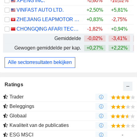
XPENG INC.
-0,60%
-10,02%
VINFAST AUTO LTD.
+2,50%
+5,81%
ZHEJIANG LEAPMOTOR TECHNOLOGY CO., LTD.
+0,83%
-2,75%
CHONGQING AFARI TECHNOLOGY CO., LTD.
-1,82%
+0,94%
Gemiddelde
-0,02%
-3,41%
Gewogen gemiddelde per kap.
+0,27%
+2,22%
Alle sectorresultaten bekijken
Ratings
Trader
Beleggings
Globaal
Kwaliteit van de publicaties
ESG MSCI
-