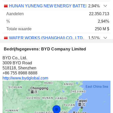
HUNAN YUNENG NEW ENERGY BATTERY MATERIAL C
2,94%
22.350.713
2,94%
250 M $
WAFER WORKS (SHANGHAI) CO., LTD.
1,51%
5.135.908
Bedrijfsgegevens: BYD Company Limited
1,51%
BYD Co., Ltd.
27 M $
3009 BYD Road
518118, Shenzhen
HEBEI HAIWEI ELECTRONIC NEW MATERIAL TECHNO
9,16%
+86 755 8988 8888
6.063.766
http://www.bydglobal.com
9,16%
6 M $