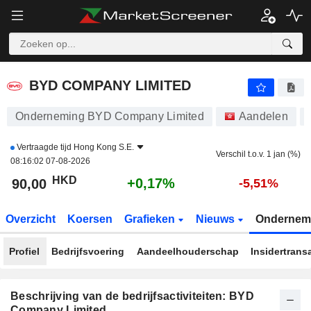
BYD COMPANY LIMITED
90,00
$
+0,17%
BYD COMPANY LIMITED
Onderneming BYD Company Limited
Aandelen
Vertraagde tijd
Hong Kong S.E.
Verschil t.o.v. 1 jan (%)
08:16:02 07-08-2026
HKD
+0,17%
90,00
-5,51%
Overzicht
Koersen
Grafieken
Nieuws
Ondernem
Profiel
Bedrijfsvoering
Aandeelhouderschap
Insidertrans
Beschrijving van de bedrijfsactiviteiten: BYD
Company Limited