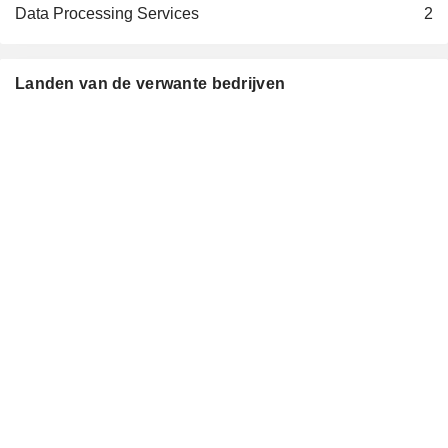
Investment Trusts/Mutual Funds
Data Processing Services
2
Amanda MacKenzie
The Thirty Club of London
Gavin Echlin Patterson
Ltd.
Landen van de verwante bedrijven
Karen Richardson
BP Technology Ventures Ltd.
Tushar Morzaria
Investment Managers
Philip Jansen
Wellbeing of Women
Debra White
Miscellaneous Commercial Services
Sunil Bharti Mittal
Airtel Payments Bank Ltd.
Gopal Vittal
Internet Retail
Andy Green
The Connected Digital Economy
David Warren East
Catapult
Michael D. Vaughan Rake
Great Ormond Street
Adam Crozier
Hospital for Children