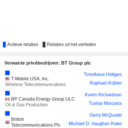
EXPERIAN PLC
Adam Crozier
MARSTON'S PLC
Bridget Lea
H WORLD GROUP LIMITED
Arthur Yu
BBVA
Carlos Casas Moreno
COMPASS GROUP PLC
Deborah Lee
Actieve relaties
Relaties uit het verleden
CARLSBERG A/S
Ulrica Fearn
Verwante privébedrijven: BT Group plc
MITIE GROUP PLC
Chet Patel
BABCOCK INTERNATIONAL
Timotheus Höttges
Ruth Cairnie
T-Mobile USA, Inc.
GROUP PLC
Raphael Kübler
Wireless Telecommunications
TELECOM PLUS PLC
Suzanne Williams
Karen Richardson
ABU DHABI NATIONAL
Mohamed Al-Otaiba
BP Canada Energy Group ULC
HOTELS COMPANY
Tushar Morzaria
Oil & Gas Production
BRAMBLES LIMITED
Patrick Bradley
Gerry McQuade
British
BHARTI AIRTEL LIMITED
Sunil Bharti Mittal
Michael D. Vaughan Rake
Telecommunications Plc