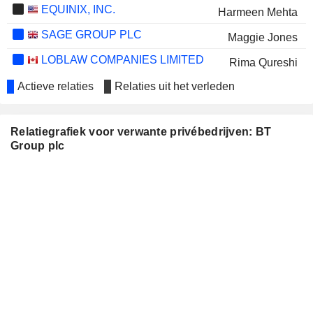
EQUINIX, INC.
Harmeen Mehta
SAGE GROUP PLC
Maggie Jones
LOBLAW COMPANIES LIMITED
Rima Qureshi
COMPAGNIE
Actieve relaties
Relaties uit het verleden
Jasmine Mary Whitbread
FINANCIERE RICHEMONT
RENTOKIL INITIAL PLC
Rachel Canham
Relatiegrafiek voor verwante privébedrijven: BT
NATIONAL BANK OF
Group plc
Jayaprakasa Rangaswami
GREECE S.A.
SMITH & NEPHEW PLC
Simon Lowth
ADMIRAL GROUP
Jayaprakasa Rangaswami
PLC
DRAX GROUP PLC
Robert Shuter
EVOKE PLC
Sean Wilkins
EUTELSAT
Sunil Bharti Mittal
COMMUNICATIONS