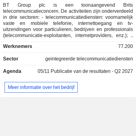
BT Group plc is een toonaangevend Brits
telecommunicatieconcern. De activiteiten zijn onderverdeeld
in drie sectoren: - telecommunicatiediensten: voornamelijk
vaste en mobiele telefonie, internettoegang en tv-
uitzendingen voor particulieren, bedrijven en professionals
(telecommunicatie-exploitanten, internetproviders, enz.); -
diensten: voornamelijk netwerkdiensten, e-mail,
Werknemers
77.200
conferenties, CRM, outsourcingdiensten voor informatie- en
communicatiesystemen; - netwerkaanleg: verhuur van lijnen,
Sector
geintegreerde telecommunicatiediensten
het beschikbaar stellen van netwerkcapaciteit aan
communicatiedienstverleners, levering van Ethernet-
Agenda
05/11
Publicatie van de resultaten - Q2 2027
diensten, enz. De netto-omzet is geografisch als volgt
verdeeld: het Verenigd Koninkrijk (90%), Europa/Midden-
Oosten/Afrika (5,5%), Noord- en Zuid-Amerika (2,4%) en
Meer informatie over het bedrijf
Azië/Pacific (2,1%).