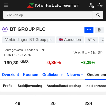
BT GROUP PLC
199,30
p
-0,35%
BT GROUP PLC
Verbindingen BT Group plc
Aandelen
BT.A
GB
Beurs gesloten -
London S.E.
Verschil t.o.v. 1 jan (%)
17:35:17 07-08-2026
GBX
-0,35%
199,30
+8,29%
Overzicht
Koersen
Grafieken
Nieuws
Ondernem
Profiel
Bedrijfsvoering
Aandeelhouderschap
Insidertrans
49
20
234