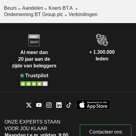
Beurs
Aandelen
Koers BT.A
Onderneming BT Group plc
Verbindingen
+ 1.300.000
Al meer dan
leden
20 jaar aan de
zijde van beleggers
ONZE EXPERTS STAAN
VOOR JOU KLAAR
Contacteer ons
Maandag t.e.m. vrijdag, 9:00