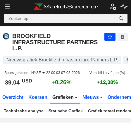
BROOKFIELD INFRASTRUCTURE PARTNERS L.P.
39,04
$
+0,26%
BROOKFIELD
INFRASTRUCTURE PARTNERS
L.P.
Nieuwsgrafiek Brookfield Infrastructure Partners L.P.
Beurs gesloten -
NYSE
22:00:03 07-08-2026
Verschil t.o.v. 1 jan (%)
USD
+0,26%
39,04
+12,38%
Overzicht
Koersen
Grafieken
Nieuws
Ondernem
Technische analyse
Statische Grafiek
Grafiek totaal rende