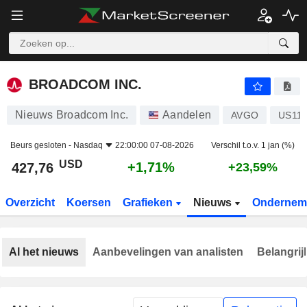
BROADCOM INC.
427,76
$
+1,71%
BROADCOM INC.
Nieuws Broadcom Inc.
Aandelen
AVGO
US11
Beurs gesloten -
Nasdaq
22:00:00 07-08-2026
Verschil t.o.v. 1 jan (%)
USD
+1,71%
427,76
+23,59%
Overzicht
Koersen
Grafieken
Nieuws
Ondernem
Al het nieuws
Aanbevelingen van analisten
Belangrij