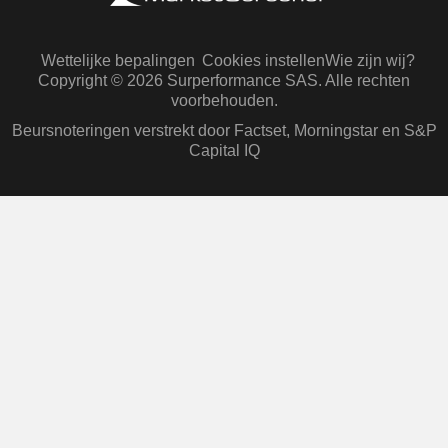
Wettelijke bepalingen
Cookies instellen
Wie zijn wij?
Copyright © 2026 Surperformance SAS. Alle rechten
voorbehouden.
Beursnoteringen verstrekt door Factset, Morningstar en S&P
Capital IQ