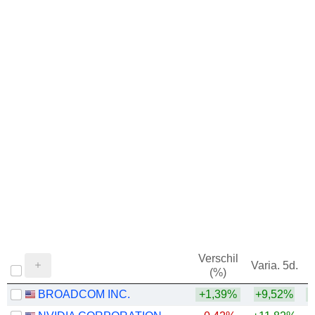
Verschil
Varia. 5d.
V
(%)
BROADCOM INC.
+1,39%
+9,52%
+