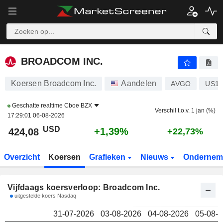
BROADCOM INC.
424,08
$
BROADCOM INC.
Koersen Broadcom Inc.
Aandelen
AVGO
US11
Geschatte realtime
Cboe BZX
Verschil t.o.v. 1 jan (%)
17:29:01 06-08-2026
USD
+1,39%
424,08
+22,73%
Overzicht
Koersen
Grafieken
Nieuws
Ondernem
Vijfdaags koersverloop: Broadcom Inc.
uitgestelde koers Nasdaq
31-07-2026
03-08-2026
04-08-2026
05-08-