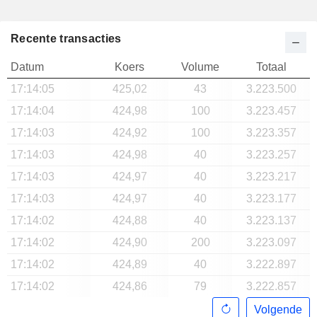
Recente transacties
Datum
Koers
Volume
Totaal
17:14:05
425,02
43
3.223.500
17:14:04
424,98
100
3.223.457
17:14:03
424,92
100
3.223.357
17:14:03
424,98
40
3.223.257
17:14:03
424,97
40
3.223.217
17:14:03
424,97
40
3.223.177
17:14:02
424,88
40
3.223.137
17:14:02
424,90
200
3.223.097
17:14:02
424,89
40
3.222.897
17:14:02
424,86
79
3.222.857
Volgende