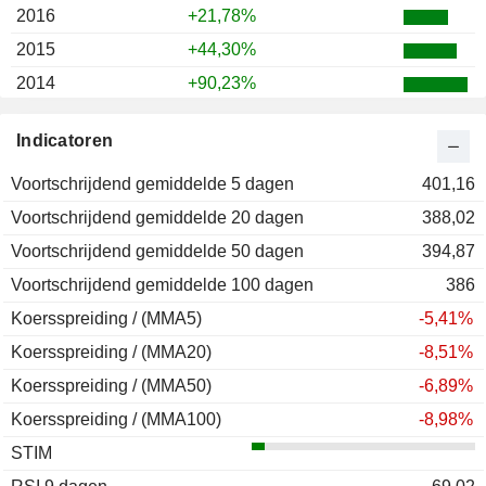
2016
+21,78%
2015
+44,30%
2014
+90,23%
2013
+67,07%
Indicatoren
2012
+9,67%
Voortschrijdend gemiddelde 5 dagen
2011
+1,58%
401,16
Voortschrijdend gemiddelde 20 dagen
2010
+55,34%
388,02
Voortschrijdend gemiddelde 50 dagen
2009
+13,04%
394,87
Voortschrijdend gemiddelde 100 dagen
386
Koersspreiding / (MMA5)
-5,41%
Koersspreiding / (MMA20)
-8,51%
Koersspreiding / (MMA50)
-6,89%
Koersspreiding / (MMA100)
-8,98%
STIM