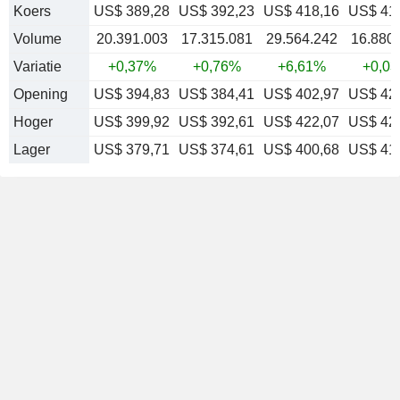
Koers
US$ 389,28
US$ 392,23
US$ 418,16
US$ 41
Volume
20.391.003
17.315.081
29.564.242
16.880
Variatie
+0,37%
+0,76%
+6,61%
+0,0
Opening
US$ 394,83
US$ 384,41
US$ 402,97
US$ 42
Hoger
US$ 399,92
US$ 392,61
US$ 422,07
US$ 42
Lager
US$ 379,71
US$ 374,61
US$ 400,68
US$ 41