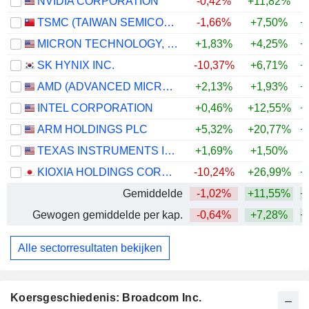
NVIDIA CORPORATION
-0,42%
+11,82%
+
TSMC (TAIWAN SEMICONDUCTOR MANUFACTURING COMPANY)
-1,66%
+7,50%
+
MICRON TECHNOLOGY, INC.
+1,83%
+4,25%
+
SK HYNIX INC.
-10,37%
+6,71%
+
AMD (ADVANCED MICRO DEVICES)
+2,13%
+1,93%
+
INTEL CORPORATION
+0,46%
+12,55%
+
ARM HOLDINGS PLC
+5,32%
+20,77%
+
TEXAS INSTRUMENTS INCORPORATED
+1,69%
+1,50%
+
KIOXIA HOLDINGS CORPORATION
-10,24%
+26,99%
+
Gemiddelde
-1,02%
+11,55%
+
Gewogen gemiddelde per kap.
-0,64%
+7,28%
+
Alle sectorresultaten bekijken
Koersgeschiedenis: Broadcom Inc.