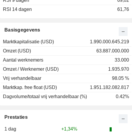
RSI 9 dagen
69,02
RSI 14 dagen
61,76
Basisgegevens
Marktkapitalisatie (USD)
1.990.000.645.219
Omzet (USD)
63.887.000.000
Aantal werknemers
33.000
Omzet / Werknemer (USD)
1.935.970
Vrij verhandelbaar
98.05 %
Marktkap. free float (USD)
1.951.182.082.817
Dagvolume/totaal vrij verhandelbaar (%)
0.42%
Prestaties
1 dag
+1,34%