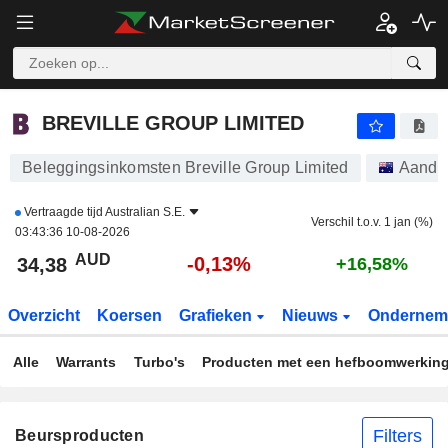
BREVILLE GROUP LIMITED
34,36
$
-0,20%
BREVILLE GROUP LIMITED
Beleggingsinkomsten Breville Group Limited
Aande
Vertraagde tijd
Australian S.E.
Verschil t.o.v. 1 jan (%)
03:43:36 10-08-2026
AUD
-0,13%
34,38
+16,58%
Overzicht
Koersen
Grafieken
Nieuws
Ondernem
Alle
Warrants
Turbo's
Producten met een hefboomwerkin
Filters
Beursproducten