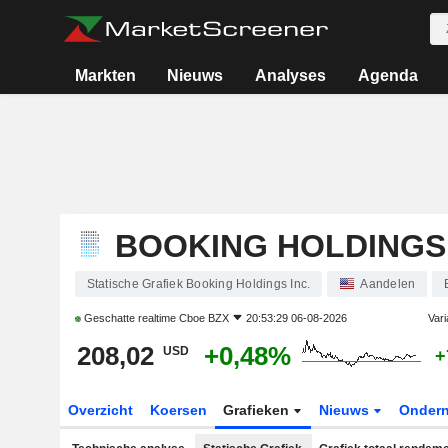
Markten
Nieuws
Analyses
Agenda
BOOKING HOLDINGS 
Statische Grafiek Booking Holdings Inc.
Aandelen
Geschatte realtime
Cboe BZX
20:53:29 06-08-2026
Vari
208,02
+0,48%
USD
+
Overzicht
Koersen
Grafieken
Nieuws
Onder