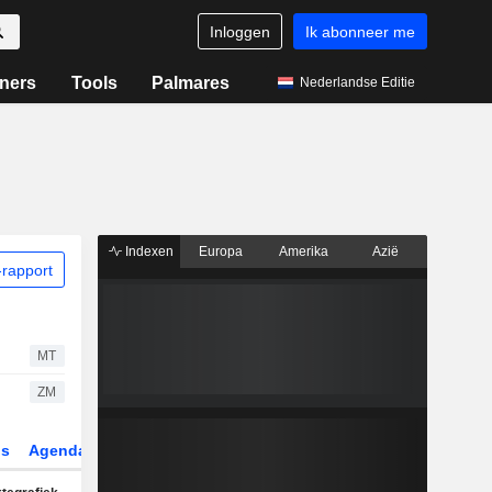
Inloggen
Ik abonneer me
ners
Tools
Palmares
Nederlandse Editie
Indexen
Europa
Amerika
Azië
rapport
MT
ZM
gs
Agenda
Sector
Derivaten
ETF's