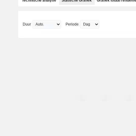
Technische analyse
Statische Grafiek
Grafiek totaal rendem
Duur
Periode