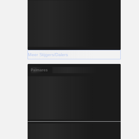
Meer Stijgers/Dalers
Palmares