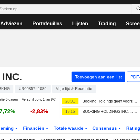
Adviezen
Portefeuilles
Lijsten
Trading
Scree
INC.
Toevoegen aan een lijst
PDF-
BKNG
US09857L1089
Vrije tijd & Recreatie
atie 5 dagen
Verschil t.o.v. 1 jan (%)
20:01
Booking Holdings geeft voorzichtige outlook voor derde kwartaal door onrust in Midden-Oosten, aldus RBC
7,72%
-2,83%
19:15
BOOKING HOLDINGS INC. : JPMorgan Chase ontvangt een koopadvies
neming
Financiën
Totale waarde
Consensus
Ratin