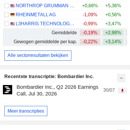
NORTHROP GRUMMAN CORPORATION
+0,68%
+5,36%
RHEINMETALL AG
-1,09%
+0,56%
L3HARRIS TECHNOLOGIES, INC.
-0,99%
+3,47%
Gemiddelde
-0,19%
+2,98%
+
Gewogen gemiddelde per kap.
-0,22%
+3,14%
+
Alle sectorresultaten bekijken
Recentste transcriptie: Bombardier Inc.
Bombardier Inc., Q2 2026 Earnings
30/07
Call, Jul 30, 2026
Meer transcripties