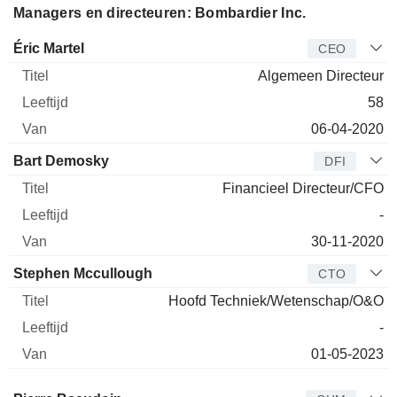
Managers en directeuren: Bombardier Inc.
Bedrijfsleider
Titel
Leeftijd
Van
Éric Martel
CEO
Algemeen Directeur
58
06-04-2020
Bart Demosky
DFI
Financieel Directeur/CFO
-
30-11-2020
Stephen Mccullough
CTO
Hoofd Techniek/Wetenschap/O&O
-
01-05-2023