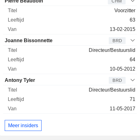
Bestuurder
Titel
Leeftijd
Van
Pierre Beaudoin
CHM
Voorzitter
63
13-02-2015
Joanne Bissonnette
BRD
Directeur/Bestuurslid
64
10-05-2012
Antony Tyler
BRD
Directeur/Bestuurslid
71
11-05-2017
Meer insiders