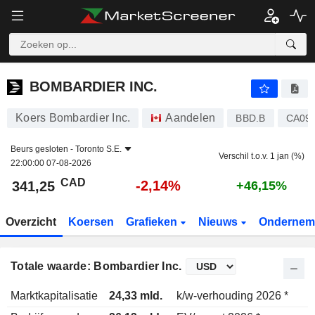
BOMBARDIER INC.
341,25
$
-2,14%
BOMBARDIER INC.
Koers Bombardier Inc.
Aandelen
BBD.B
CA09
Beurs gesloten -
Toronto S.E.
Verschil t.o.v. 1 jan (%)
22:00:00 07-08-2026
CAD
-2,14%
341,25
+46,15%
Overzicht
Koersen
Grafieken
Nieuws
Ondernem
Totale waarde: Bombardier Inc.
Marktkapitalisatie
24,33 mld.
k/w-verhouding 2026 *