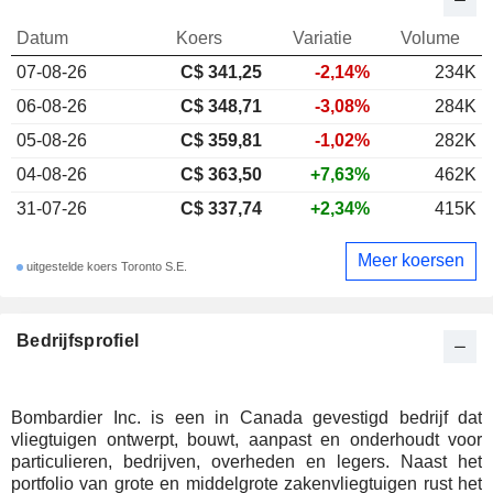
Datum
Koers
Variatie
Volume
07-08-26
C$ 341,25
-2,14%
234K
06-08-26
C$ 348,71
-3,08%
284K
05-08-26
C$ 359,81
-1,02%
282K
04-08-26
C$ 363,50
+7,63%
462K
31-07-26
C$ 337,74
+2,34%
415K
Meer koersen
uitgestelde koers Toronto S.E.
Bedrijfsprofiel
Bombardier Inc. is een in Canada gevestigd bedrijf dat
vliegtuigen ontwerpt, bouwt, aanpast en onderhoudt voor
particulieren, bedrijven, overheden en legers. Naast het
portfolio van grote en middelgrote zakenvliegtuigen rust het