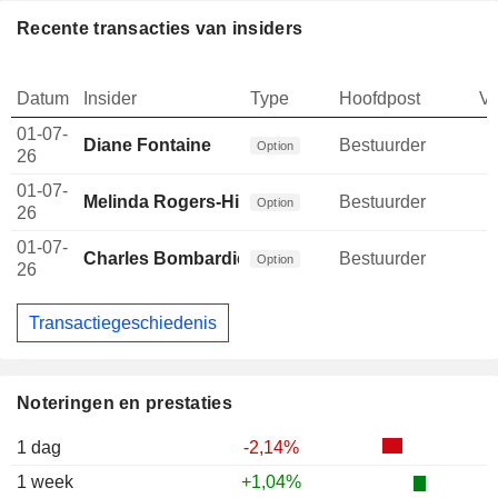
Recente transacties van insiders
Datum
Insider
Type
Hoofdpost
V
01-07-
Diane Fontaine
Bestuurder
Option
26
01-07-
Melinda Rogers-Hixon
Bestuurder
Option
26
01-07-
Charles Bombardier
Bestuurder
Option
26
Transactiegeschiedenis
Noteringen en prestaties
1 dag
-2,14%
1 week
+1,04%