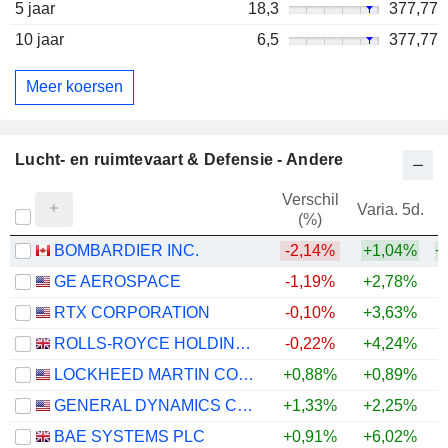
5 jaar
18,3
377,77
10 jaar
6,5
377,77
Meer koersen
Lucht- en ruimtevaart & Defensie - Andere
Verschil
Varia. 5d.
V
(%)
BOMBARDIER INC.
-2,14%
+1,04%
+
GE AEROSPACE
-1,19%
+2,78%
+
RTX CORPORATION
-0,10%
+3,63%
+
ROLLS-ROYCE HOLDINGS PLC
-0,22%
+4,24%
+
LOCKHEED MARTIN CORPORATION
+0,88%
+0,89%
+
GENERAL DYNAMICS CORPORATION
+1,33%
+2,25%
+
BAE SYSTEMS PLC
+0,91%
+6,02%
+