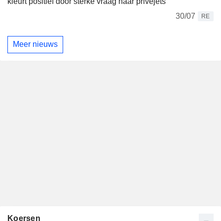
kleurt positief door sterke vraag naar privéjets
30/07
RE
Meer nieuws
Koersen